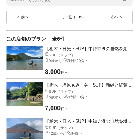
2024/11/9
ドゥラメンテさん
前へ
口コミ一覧（109）
次へ
この店舗のプラン
全6件
【栃木・日光・SUP】中禅寺湖の自然を湖...
SUP（サップ）
9歳から
2時間30分 ~
8,000
円
〜
【栃木・塩原もみじ谷・SUP】新緑と紅葉...
SUP（サップ）
6歳から
2時間30分 ~
7,000
円
〜
【栃木・日光・SUP】中禅寺湖の自然を堪...
SUP（サップ）
12歳から
5時間 ~