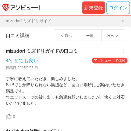
新規登録
ログイン
mizudori ミズドリガイド
口コミ詳細
前へ
一覧
次へ
mizudori ミズドリガイド
の口コミ
︙
4
/
とても良い
アソビュー！で体験
5
投稿日
2025/9/28 日
丁寧に教えていただき、楽しめました。
SUPでしか降りられない浜辺など、面白い場所にご案内いただき
満足です。
ウエットスーツの貸し出しも急遽お願いしましたが、快くご対応
いただけました。
0