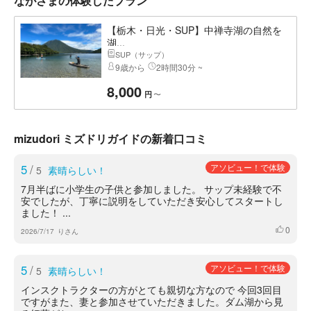
ながさまの体験したプラン
【栃木・日光・SUP】中禅寺湖の自然を
湖...
SUP（サップ）
9歳から
2時間30分 ~
8,000
〜
円
mizudori ミズドリガイドの新着口コミ
5
/
アソビュー！で体験
5
素晴らしい！
7月半ばに小学生の子供と参加しました。 サップ未経験で不
安でしたが、丁寧に説明をしていただき安心してスタートし
ました！ ...
0
いいね
2026/7/17
りさん
5
/
アソビュー！で体験
5
素晴らしい！
インスクトラクターの方がとても親切な方なので 今回3回目
ですがまた、妻と参加させていただきました。ダム湖から見