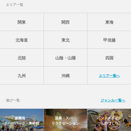
エリア一覧
関東
関西
東海
北海道
東北
甲信越
北陸
山陰・山陽
四国
九州
沖縄
エリア一覧へ
遊び一覧
ジャンル一覧へ
遊園地・
温泉・スパ・
ハンドメイド・
テーマパーク・美術館
リラクゼーション
ものづくり