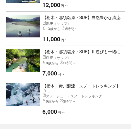
12,000
円
〜
【栃木・那須塩原・SUP】自然豊かな清流...
SUP（サップ）
13歳から
6時間 ~
11,000
円
〜
【栃木・那須塩原・SUP】川遊びも一緒に...
SUP（サップ）
8歳から
2時間 ~
7,000
円
〜
【栃木・赤川源流・スノートレッキング】
自...
スノーシュー・スノートレッキング
6歳から
3時間 ~
6,000
円
〜