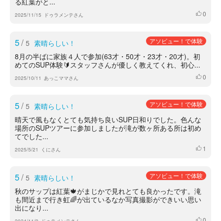
る紅葉がと...
0
いいね
2025/11/15
ドゥラメンテさん
5
/
アソビュー！で体験
5
素晴らしい！
8月の半ばに家族４人で参加(63才・50才・23才・20才)。初
めてのSUP体験🔰スタッフさんが優しく教えてくれ、初心...
0
いいね
2025/10/11
あっこママさん
5
/
アソビュー！で体験
5
素晴らしい！
晴天で風もなくとても気持ち良いSUP日和りでした。色んな
場所のSUPツアーに参加しましたが滝が数ヶ所ある所は初め
てでした...
1
いいね
2025/5/21
くにさん
5
/
アソビュー！で体験
5
素晴らしい！
秋のサップは紅葉🍁がまじかで見れとても良かったです。滝
も間近まで行き虹🌈が出ているなか写真撮影ができいい思い
出になり...
0
いいね