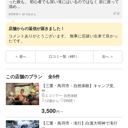
った娘も。 初心者でも深い滝にはいるのではなく 岩に座って
清め...
0
いいね
2026/6/1
ゆづみさん
店舗からの返信が届きました！
コメントありがとうございます。 無事に厄祓い出来て良かっ
たです。
前へ
口コミ一覧（481）
次へ
この店舗のプラン
全5件
【三重・鳥羽市・自然体験】キャンプ党、
サ...
エコツアー･自然体験
12歳から
2時間 ~
3,500
円
〜
【三重・鳥羽市・滝行】白瀧大明神で滝行