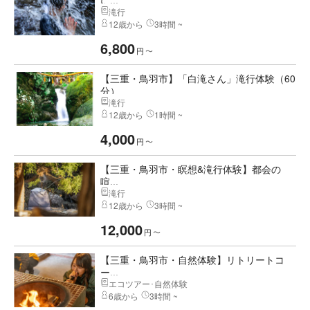
に...
滝行
12歳から
3時間 ~
6,800
円
〜
【三重・鳥羽市】「白滝さん」滝行体験（60
分）
滝行
12歳から
1時間 ~
4,000
円
〜
【三重・鳥羽市・瞑想&滝行体験】都会の
喧...
滝行
12歳から
3時間 ~
12,000
円
〜
【三重・鳥羽市・自然体験】リトリートコ
ー...
エコツアー･自然体験
6歳から
3時間 ~