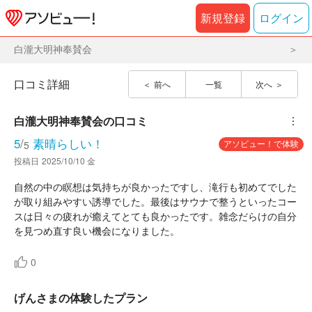
新規登録
ログイン
白瀧大明神奉賛会
口コミ詳細
前へ
一覧
次へ
白瀧大明神奉賛会
の口コミ
︙
5
/
素晴らしい！
アソビュー！で体験
5
投稿日
2025/10/10 金
自然の中の瞑想は気持ちが良かったですし、滝行も初めてでした
が取り組みやすい誘導でした。最後はサウナで整うといったコー
スは日々の疲れが癒えてとても良かったです。雑念だらけの自分
を見つめ直す良い機会になりました。
0
げんさまの体験したプラン