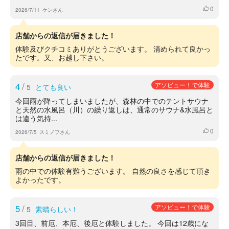
0
いいね
2026/7/11
ケンさん
店舗からの返信が届きました！
体験及びクチコミありがとうございます。 清められて良かっ
たです。又、お越し下さい。
4
/
アソビュー！で体験
5
とても良い
今回雨が降ってしまいましたが、森林の中でのテントサウナ
と天然の水風呂（川）の繰り返しは、通常のサウナ&水風呂と
は違う気持...
0
いいね
2026/7/5
スミノフさん
店舗からの返信が届きました！
雨の中での体験有難うございます。 自然の良さを感じて頂き
よかったです。
5
/
アソビュー！で体験
5
素晴らしい！
3回目、前厄、本厄、後厄と体験しました。 今回は12歳にな