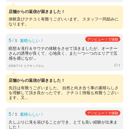
店舗からの返信が届きました！
体験及びクチコミ有難うございいます。 スタッフ一同励みに
なります。
5
/
アソビュー！で体験
5
素晴らしい！
瞑想＆滝行＆サウナの体験をさせて頂きましたが、オーナー
さんの誘導が良くて、心地良く、また一つ一つのエリアで五
感を感じなが...
1
いいね
2026/7/13
ヒデキングさん
店舗からの返信が届きました！
先日は有難うございました。 自然と向き合う事の素晴らしさ
を理解して頂き良かったです。 クチコミ情報も有難うござい
ます。又...
5
/
アソビュー！で体験
5
素晴らしい！
久しぶりに滝を浴びることができ、とても良い経験が出来ま
した！