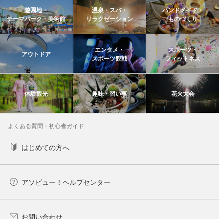
遊園地・
温泉・スパ・
ハンドメイド・
テーマパーク・美術館
リラクゼーション
ものづくり
エンタメ・
スポーツ・
アウトドア
スポーツ観戦
フィットネス
体験観光
趣味・習い事
花火大会
よくある質問・初心者ガイド
はじめての方へ
アソビュー！ヘルプセンター
お問い合わせ