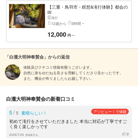
【三重・鳥羽市・瞑想&滝行体験】都会の
喧...
滝行
12歳から
3時間 ~
12,000
〜
円
「白瀧大明神奉賛会」からの返信
体験及びクチコミ情報有難うございます。

自然に身をゆだねる良さを理解してくださり良かったです。

また、機会が有りましたらお越し下さい。
白瀧大明神奉賛会の新着口コミ
5
/
アソビュー！で体験
5
素晴らしい！
初めて滝行をさせていただきました 本当に対応が丁寧ですご
く良く楽しかっです
0
いいね
2026/7/20
yuyaさん