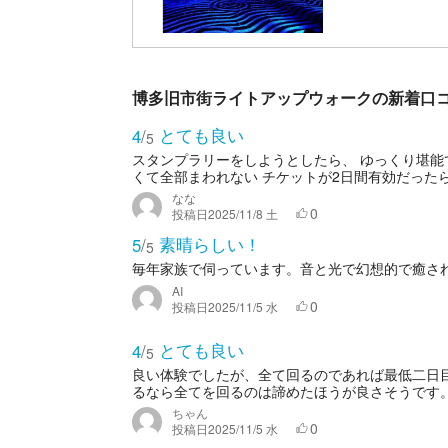
博多旧市街ライトアップウォークの新着口
とても良い
4
/
5
スタンプラリーをしようとしたら、 ゆっくり堪能
くて全部まわれない チケットが2日間有効だった
なな
0
投稿日
2025/11/8 土
素晴らしい！
5
/
5
毎年家族で伺っています。音と光で幻想的で癒さ
AI
0
投稿日
2025/11/5 水
とても良い
4
/
5
良い体験でしたが、全て回るのであれば最低二日
るなら全てを回るのは諦めたほうが良さそうです
ちゃん
0
投稿日
2025/11/5 水