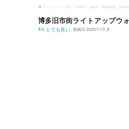
アソビュー！
九州
福岡県
福岡市（博多駅周辺・天神周
博多旧市街ライトアップウ
4
/
とても良い
投稿日
2025/11/3 月
5