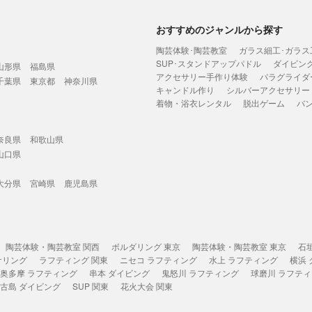
おすすめのジャンルから探す
陶芸体験･陶芸教室
ガラス細工･ガラス
SUP･スタンドアップパドル
ダイビン
山形県
福島県
アクセサリー手作り体験
パラグライダ
千葉県
東京都
神奈川県
キャンドル作り
シルバーアクセサリー
着物・浴衣レンタル
脱出ゲーム
バ
奈良県
和歌山県
山口県
大分県
宮崎県
鹿児島県
陶芸体験・陶芸教室 関西
ボルダリング 東京
陶芸体験・陶芸教室 東京
石
ケリング
ラフティング 関東
ニセコ ラフティング
水上 ラフティング
横浜
奥多摩 ラフティング
串本 ダイビング
鬼怒川 ラフティング
球磨川 ラフテ
古島 ダイビング
SUP 関東
花火大会 関東