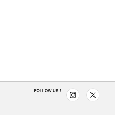
FOLLOW US！
instagram
x