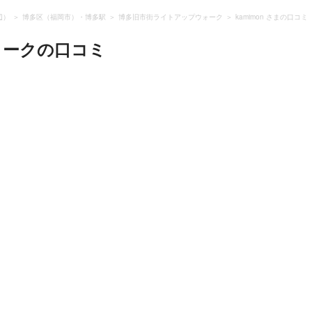
辺）
博多区（福岡市）・博多駅
博多旧市街ライトアップウォーク
kamimon さまの口コミ
ォーク
の口コミ