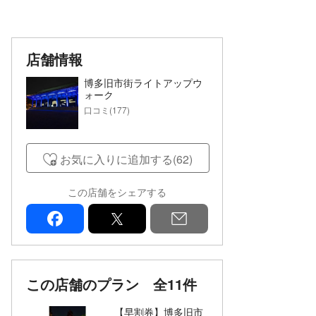
店舗情報
博多旧市街ライトアップウ
ォーク
口コミ(177)
お気に入りに追加する(62)
この店舗をシェアする
facebook
x
mail
この店舗のプラン
全11件
【早割券】博多旧市