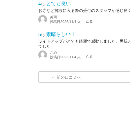
とても良い
4
/
5
お寺など施設に入る際の受付のスタッフが感じ良
美雨
0
投稿日
2025/11/4 火
素晴らしい！
5
/
5
ライトアップがとても綺麗で感動しました。両親
でした
こめ
0
投稿日
2025/11/4 火
前の口コミへ