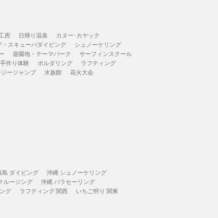
工房
日帰り温泉
カヌー･カヤック
グ・スキューバダイビング
シュノーケリング
ー
遊園地・テーマパーク
サーフィンスクール
 手作り体験
ボルダリング
ラフティング
ンジージャンプ
水族館
花火大会
垣島 ダイビング
沖縄 シュノーケリング
 クルージング
沖縄 パラセーリング
ィング
ラフティング 関西
いちご狩り 関東