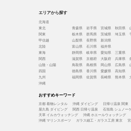
エリアから探す
北海道
東北
青森県
岩手県
宮城県
秋田県
関東
栃木県
群馬県
茨城県
埼玉県
甲信越
山梨県
長野県
新潟県
北陸
富山県
石川県
福井県
東海
静岡県
岐阜県
愛知県
三重県
関西
滋賀県
京都府
大阪府
兵庫県
山陰・山陽
鳥取県
島根県
岡山県
広島県
四国
徳島県
香川県
愛媛県
高知県
九州
福岡県
佐賀県
長崎県
熊本県
沖縄
おすすめキーワード
京都 着物レンタル
沖縄 ダイビング
日帰り温泉 関東
屋久島 ダイビング
関西 日帰り温泉
石垣島 シュノー
天草 イルカウォッチング
沖縄 ホエールウォッチング
沖縄 マリンスポーツ
ガラス細工・ガラス工房 東京
宮