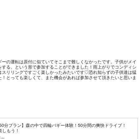
バギーの運転は原付に似ていてそこまで難しくなかったです。子供がメイ
をする、という形で参加することができました！雨上がりでコンディシ
はスリリングですごく楽しかったみたいです♡恐れ知らずの子供達は猛
た！とっても楽しくて、また機会があれば参加させて頂きたいと思いま
/50分プラン】森の中で四輪バギー体験！50分間の爽快ドライブ！
楽しもう！
ギー