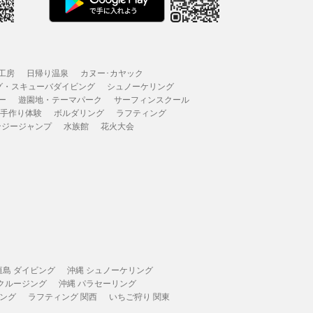
工房
日帰り温泉
カヌー･カヤック
グ・スキューバダイビング
シュノーケリング
ー
遊園地・テーマパーク
サーフィンスクール
 手作り体験
ボルダリング
ラフティング
ンジージャンプ
水族館
花火大会
垣島 ダイビング
沖縄 シュノーケリング
 クルージング
沖縄 パラセーリング
ィング
ラフティング 関西
いちご狩り 関東