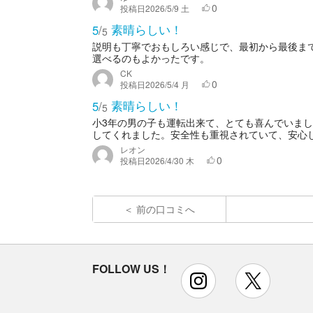
0
投稿日
2026/5/9 土
素晴らしい！
5
/
5
説明も丁寧でおもしろい感じで、最初から最後ま
選べるのもよかったです。
CK
0
投稿日
2026/5/4 月
素晴らしい！
5
/
5
小3年の男の子も運転出来て、とても喜んでいま
してくれました。安全性も重視されていて、安心し
レオン
0
投稿日
2026/4/30 木
前の口コミへ
FOLLOW US！
instagram
x