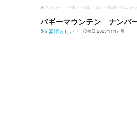
アソビュー！
関東
千葉県
成田
印西市・千葉ニュー
バギーマウンテン ナンバ
5
/
素晴らしい！
投稿日
2025/11/17 月
5