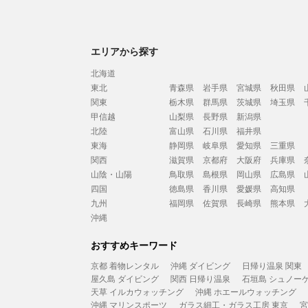
エリアから探す
北海道
東北
青森県
岩手県
宮城県
秋田県
関東
栃木県
群馬県
茨城県
埼玉県
甲信越
山梨県
長野県
新潟県
北陸
富山県
石川県
福井県
東海
静岡県
岐阜県
愛知県
三重県
関西
滋賀県
京都府
大阪府
兵庫県
山陰・山陽
鳥取県
島根県
岡山県
広島県
四国
徳島県
香川県
愛媛県
高知県
九州
福岡県
佐賀県
長崎県
熊本県
沖縄
おすすめキーワード
京都 着物レンタル
沖縄 ダイビング
日帰り温泉 関東
屋久島 ダイビング
関西 日帰り温泉
石垣島 シュノー
天草 イルカウォッチング
沖縄 ホエールウォッチング
沖縄 マリンスポーツ
ガラス細工・ガラス工房 東京
宮