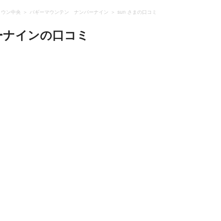
タウン中央
バギーマウンテン ナンバーナイン
sun さまの口コミ
ーナイン
の口コミ