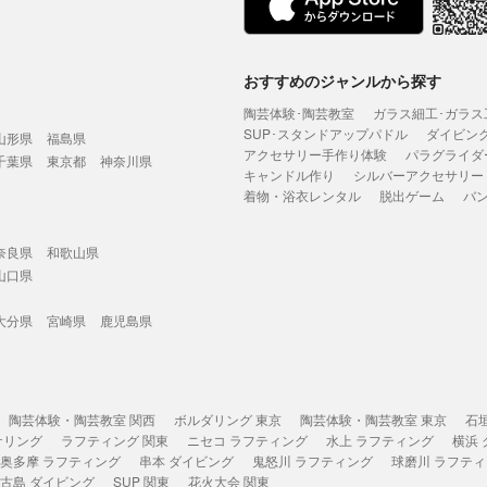
おすすめのジャンルから探す
陶芸体験･陶芸教室
ガラス細工･ガラス
SUP･スタンドアップパドル
ダイビン
山形県
福島県
アクセサリー手作り体験
パラグライダ
千葉県
東京都
神奈川県
キャンドル作り
シルバーアクセサリー
着物・浴衣レンタル
脱出ゲーム
バ
奈良県
和歌山県
山口県
大分県
宮崎県
鹿児島県
陶芸体験・陶芸教室 関西
ボルダリング 東京
陶芸体験・陶芸教室 東京
石
ケリング
ラフティング 関東
ニセコ ラフティング
水上 ラフティング
横浜
奥多摩 ラフティング
串本 ダイビング
鬼怒川 ラフティング
球磨川 ラフテ
古島 ダイビング
SUP 関東
花火大会 関東