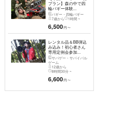
プラン】森の中で四
輪バギー体験...
バギー・四輪バギー
7歳から
1時間 ~
6,500
円
〜
レンタル品＆BB弾込
み込み！初心者さん
専用定例会参加...
サバゲー・サバイバル
ゲーム
12歳から
8時間30分 ~
6,600
円
〜