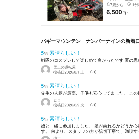
7歳から
1時間
6,500
円
〜
バギーマウンテン ナンバーナインの新着
素晴らしい！
5
/
5
戦隊のコスプレして楽しめて良かったです 夏の思
雪上の運転屋
0
投稿日
2026/8/1 土
素晴らしい！
5
/
5
先生の人柄が最高、子供も安心してました。 こ
ヒロ
0
投稿日
2026/6/9 火
素晴らしい！
5
/
5
娘と一緒に参加しました。 娘が乗れるかどうか
す。 何より、スタッフの方が親切丁寧で、満喫する
ゆー