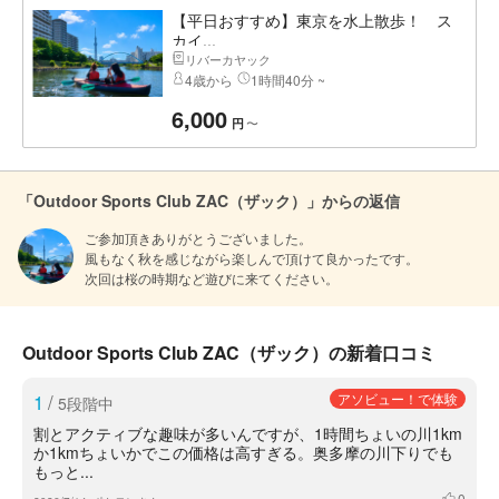
【平日おすすめ】東京を水上散歩！ ス
カイ...
リバーカヤック
4歳から
1時間40分 ~
6,000
〜
円
「Outdoor Sports Club ZAC（ザック）」からの返信
ご参加頂きありがとうございました。

風もなく秋を感じながら楽しんで頂けて良かったです。

次回は桜の時期など遊びに来てください。
Outdoor Sports Club ZAC（ザック）の新着口コミ
1
/
アソビュー！で体験
5段階中
割とアクティブな趣味が多いんですが、1時間ちょいの川1km
か1kmちょいかでこの価格は高すぎる。奥多摩の川下りでも
もっと...
0
いいね