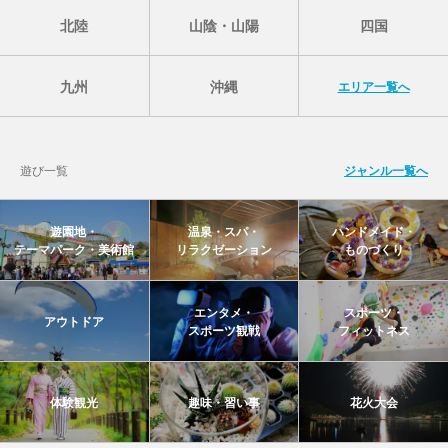
北陸
山陰・山陽
四国
九州
沖縄
エリア一覧へ
遊び一覧
ジャンル一覧へ
遊園地・
温泉・スパ・
ハンドメイド・
テーマパーク・美術館
リラクゼーション
ものづくり
エンタメ・
スポーツ・
アウトドア
スポーツ観戦
フィットネス
体験観光
趣味・習い事
花火大会