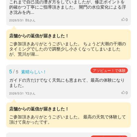
これまで自己流の漕ぎ方をしていましたが、修正ポイントを
的確かつ丁寧にご指導頂きました。 閘門の水位変化による浮
き沈みを内...
0
いいね
2026/5/31
B3さん
店舗からの返信が届きました！
ご参加頂きありがとうございました。 ちょうど大潮の干潮の
タイミングでしたので調整少し小さくなってしまいました
が、荒川が湖...
5
/
アソビュー！で体験
5
素晴らしい！
ガイドの方だけでなく天気にも恵まれて、最高の体験になり
ました。
0
いいね
2026/5/31
Y2さん
店舗からの返信が届きました！
ご参加頂きありがとうございました。 最高の天気で体験して
頂けて良かったです。