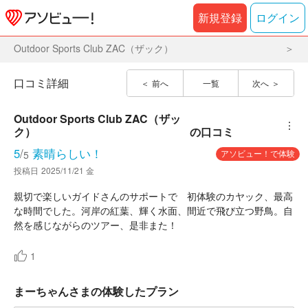
新規登録
ログイン
Outdoor Sports Club ZAC（ザック）
口コミ詳細
前へ
一覧
次へ
Outdoor Sports Club ZAC（ザッ
︙
ク）
の口コミ
5
/
素晴らしい！
アソビュー！で体験
5
投稿日
2025/11/21 金
親切で楽しいガイドさんのサポートで 初体験のカヤック、最高
な時間でした。河岸の紅葉、輝く水面、間近で飛び立つ野鳥。自
然を感じながらのツアー、是非また！
1
まーちゃんさまの体験したプラン