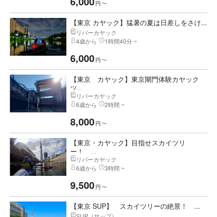
6,000
円
〜
【東京 カヤック】猛暑の夏は日差しをさけ...
リバーカヤック
4歳から
1時間40分 ~
6,000
円
〜
【東京 カヤック】東京閘門体験カヤック
ツ...
リバーカヤック
6歳から
2時間 ~
8,000
円
〜
【東京・カヤック】目指せスカイツリ
ー！ ...
リバーカヤック
6歳から
3時間 ~
9,500
円
〜
【東京 SUP】 スカイツリーの絶景！ ...
SUP（サップ）