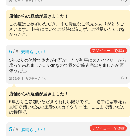
2026/7/14
ポケモンさん
店舗からの返信が届きました！
この度はご参加いただき、また貴重なご意見をありがとうご
ざいます。 料金についてご期待に沿えず、ご満足いただけな
かったこ...
5
/
アソビュー！で体験
5
素晴らしい！
5年ぶりの体験で体力が心配でしたが無事にスカイツリーから
戻って来れました。8kmなので案の定筋肉痛はきましたが頑
張った証...
0
いいね
2026/6/18
カプチーノさん
店舗からの返信が届きました！
5年ぶりご参加いただきうれしい限りです。 途中に紫陽花も
見頃で 漕いだ先の圧巻のスカイツリーは、ここまで漕いだ方
の特権で...
5
/
アソビュー！で体験
5
素晴らしい！