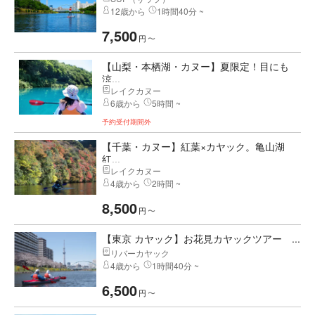
12歳から
1時間40分 ~
7,500
円
〜
【山梨・本栖湖・カヌー】夏限定！目にも
涼...
レイクカヌー
6歳から
5時間 ~
予約受付期間外
【千葉・カヌー】紅葉×カヤック。亀山湖
紅...
レイクカヌー
4歳から
2時間 ~
8,500
円
〜
【東京 カヤック】お花見カヤックツアー ...
リバーカヤック
4歳から
1時間40分 ~
6,500
円
〜