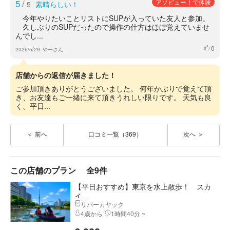
5
/
アソビュー！で体験
5
素晴らしい！
今年やりたいことリストにSUPが入っていた友人と参加。
久しぶりのSUPだったので操作の仕方はほぼ覚えていませ
んでし...
0
いいね
2026/5/29
やーさん
店舗からの返信が届きました！
ご参加頂きありがとうございました。 何年かぶりで覚えて頂
き、お友達もご一緒に来て頂きうれしい限りです。 天気も良
く、平日...
前へ
口コミ一覧（369）
次へ
この店舗のプラン
全9件
【平日おすすめ】東京を水上散歩！ スカ
イ...
リバーカヤック
4歳から
1時間40分 ~