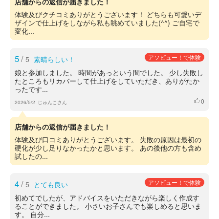
店舗からの返信が届きました！
体験及びクチコミありがとうございます！ どちらも可愛いデ
ザインで仕上げをしながら私も眺めていました(^^) ご自宅で
変化...
5
/
アソビュー！で体験
5
素晴らしい！
娘と参加しました。 時間があっという間でした。 少し失敗し
たところもリカバーして仕上げをしていただき、ありがたか
ったです...
0
いいね
2026/5/2
じゅんこさん
店舗からの返信が届きました！
体験及び口コミありがとうございます。 失敗の原因は最初の
硬化が少し足りなかったかと思います。 あの後他の方も含め
試したの...
4
/
アソビュー！で体験
5
とても良い
初めてでしたが、アドバイスをいただきながら楽しく作成す
ることができました。 小さいお子さんでも楽しめると思いま
す。 自分...