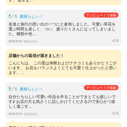
5
/
アソビュー！で体験
5
素晴らしい！
友達と旅行の思い出の一つにと参加しました。可愛い草花を
選ぶ時間も楽しく、つい、盛りだくさんになってしまいまし
た。種類や色...
0
いいね
2026/6/25
ゆきちさん
店舗からの返信が届きました！
こんにちは。 この度は体験およびクチコミもありがとうござ
います。 お花もバランスよくとても可愛く仕上がったと思い
ます。 ...
5
/
アソビュー！で体験
5
素晴らしい！
自分たちらしい可愛い作品を作ることができとても嬉しいで
す♪ お店の方も気さくに話しかけてくださるので安心かつ楽
しく過ごす...
0
いいね
2026/5/18
ななぴさん