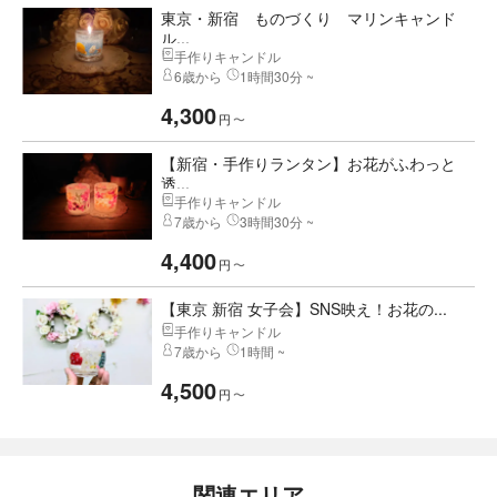
東京・新宿 ものづくり マリンキャンド
ル...
手作りキャンドル
6歳から
1時間30分 ~
4,300
円
〜
【新宿・手作りランタン】お花がふわっと
透...
手作りキャンドル
7歳から
3時間30分 ~
4,400
円
〜
【東京 新宿 女子会】SNS映え！お花の...
手作りキャンドル
7歳から
1時間 ~
4,500
円
〜
関連エリア