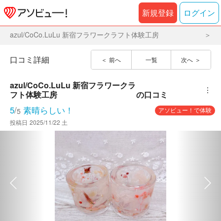
新規登録
ログイン
azul/CoCo.LuLu 新宿フラワークラフト体験工房
口コミ詳細
前へ
一覧
次へ
azul/CoCo.LuLu 新宿フラワークラ
︙
フト体験工房
の口コミ
5
/
素晴らしい！
アソビュー！で体験
5
投稿日
2025/11/22 土