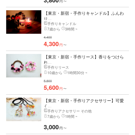
3,800
円
〜
【東京・新宿・手作りキャンドル】ふんわ
り...
手作りキャンドル
7歳から
3時間 ~
4,400
4,300
円
〜
【東京・新宿・手作リース】香りをつけら
れ...
手作りリース
10歳から
1時間30分 ~
5,800
5,600
円
〜
【東京・新宿・手作りアクセサリー】可愛
く...
手作りアクセサリー その他
7歳から
1時間 ~
3,000
円
〜