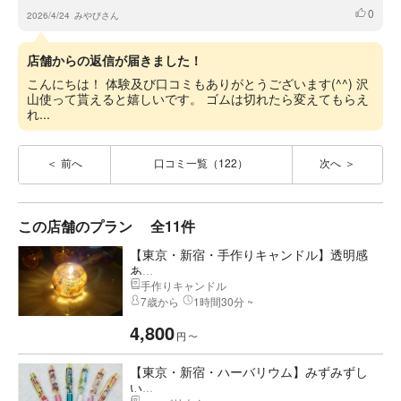
0
いいね
2026/4/24
みやびさん
店舗からの返信が届きました！
こんにちは！ 体験及び口コミもありがとうございます(^^) 沢
山使って貰えると嬉しいです。 ゴムは切れたら変えてもらえ
れ...
前へ
口コミ一覧（122）
次へ
この店舗のプラン
全11件
【東京・新宿・手作りキャンドル】透明感
あ...
手作りキャンドル
7歳から
1時間30分 ~
4,800
円
〜
【東京・新宿・ハーバリウム】みずみずし
い...