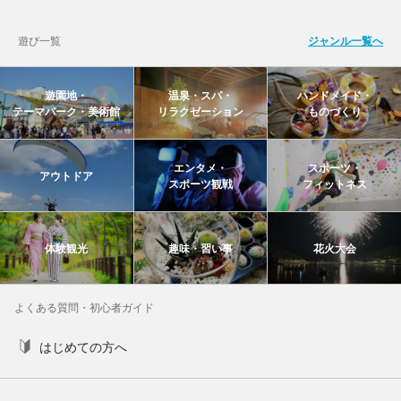
遊び一覧
ジャンル一覧へ
遊園地・
温泉・スパ・
ハンドメイド・
テーマパーク・美術館
リラクゼーション
ものづくり
エンタメ・
スポーツ・
アウトドア
スポーツ観戦
フィットネス
体験観光
趣味・習い事
花火大会
よくある質問・初心者ガイド
はじめての方へ