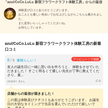
「azul/CoCo.LuLu 新宿フラワークラフト体験工房」からの返信
体験及び口コミありがとうございます。

お二人とも優しい色合いでお仕上げしながらこちらも癒されまし
た。

また是非いらっしゃってくださいね。

お待ちしています。
azul/CoCo.LuLu 新宿フラワークラフト体験工房の新着
口コミ
5
/
アソビュー！で体験
5
素晴らしい！
友人の誕生日に一緒に思い出を作ろうと、 体験をさせていた
だきました！ すごく明るくて優しい先生が丁寧に教えてくだ
さり、素...
0
いいね
2026/8/1
Aさん
店舗からの返信が届きました！
この度は体験及びクチコミもありがとうございます。 お誕生
日の大切なタイミングで当店を選んでいただけて嬉しいで
す。 是非ま...