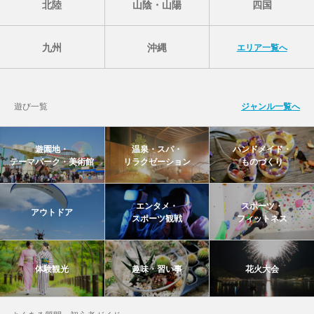
北陸
山陰・山陽
四国
九州
沖縄
エリア一覧へ
遊び一覧
ジャンル一覧へ
遊園地・
温泉・スパ・
ハンドメイド・
テーマパーク・美術館
リラクゼーション
ものづくり
エンタメ・
スポーツ・
アウトドア
スポーツ観戦
フィットネス
体験観光
趣味・習い事
花火大会