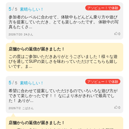
5
/
アソビュー！で体験
5
素晴らしい！
参加者のレベルに合わせて、体験中もどんどん乗り方や遊び
方を提案していただき、とても楽しかったです。 体験中の写
真もたくさ...
0
いいね
2026/7/20
24さん
店舗からの返信が届きました！
この度はご参加いただきありがとうございました！様々な遊
びを通してSUPの楽しさを味わっていただけてこちらも嬉し
いです。ま...
5
/
アソビュー！で体験
5
素晴らしい！
希望に合わせて提案していただけるのでいろいろな遊び方が
できて楽しかったです！！ なにより水がきれいで最高でし
た！ ありが...
0
いいね
2026/7/2
こばさん
店舗からの返信が届きました！