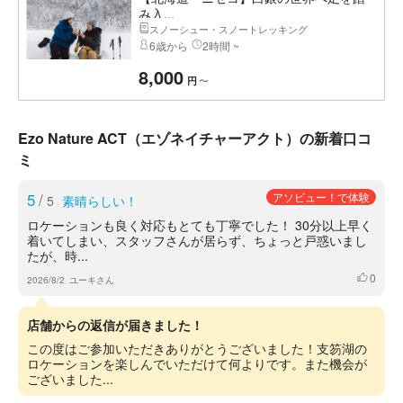
み入...
スノーシュー・スノートレッキング
6歳から
2時間 ~
8,000
〜
円
Ezo Nature ACT（エゾネイチャーアクト）の新着口コ
ミ
5
/
アソビュー！で体験
5
素晴らしい！
ロケーションも良く対応もとても丁寧でした！ 30分以上早く
着いてしまい、スタッフさんが居らず、ちょっと戸惑いまし
たが、時...
0
いいね
2026/8/2
ユーキさん
店舗からの返信が届きました！
この度はご参加いただきありがとうございました！支笏湖の
ロケーションを楽しんでいただけて何よりです。また機会が
ございました...