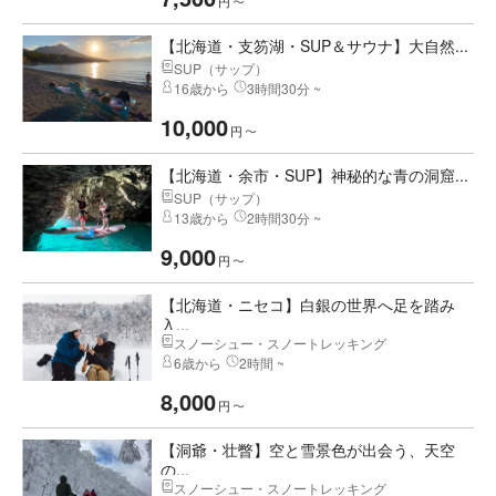
円
〜
【北海道・支笏湖・SUP＆サウナ】大自然...
SUP（サップ）
16歳から
3時間30分 ~
10,000
円
〜
【北海道・余市・SUP】神秘的な青の洞窟...
SUP（サップ）
13歳から
2時間30分 ~
9,000
円
〜
【北海道・ニセコ】白銀の世界へ足を踏み
入...
スノーシュー・スノートレッキング
6歳から
2時間 ~
8,000
円
〜
【洞爺・壮瞥】空と雪景色が出会う、天空
の...
スノーシュー・スノートレッキング