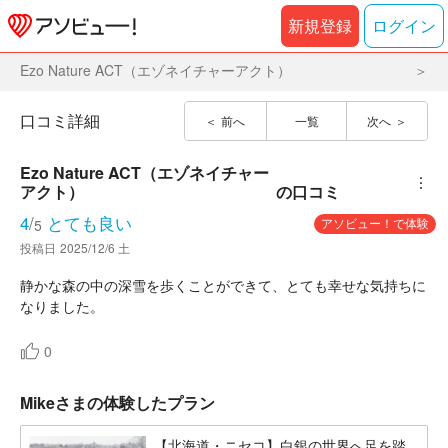
新規登録
ログイン
Ezo Nature ACT（エゾネイチャーアクト）
口コミ詳細
前へ
一覧
次へ
Ezo Nature ACT（エゾネイチャー
︙
アクト）
の口コミ
4
/
とても良い
アソビュー！で体験
5
投稿日
2025/12/6 土
静かな森の中の深雪を歩くことができて、とても幸せな気持ちに
なりました。
0
Mikeさまの体験したプラン
【北海道・ニセコ】白銀の世界へ足を踏