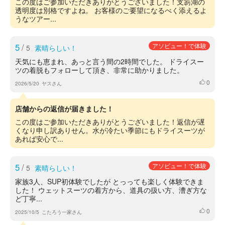
この度はご参加いただきありがとうございました！支笏湖の
透明度は別格ですよね。 お客様のご要望になるべく添えるよ
うなツアー...
5
/
アソビュー！で体験
5
素晴らしい！
天気にも恵まれ、あっと言う間の2時間でした。 ドライスー
ツの着脱もフォローして頂き、非常に助かりました。
0
いいね
2026/5/20
ヤスさん
店舗からの返信が届きました！
この度はご参加いただきありがとうございました！返信が遅
くなり申し訳ありせん。水が冷たい季節にもドライスーツが
あれば安心で...
5
/
アソビュー！で体験
5
素晴らしい！
家族3人、SUP初体験でしたが とっっても楽しく体験できま
した！ ウェットスーツの着方から、道具の扱い方、漕ぎ方な
ど丁寧...
0
いいね
2025/10/5
こたろう一家さん