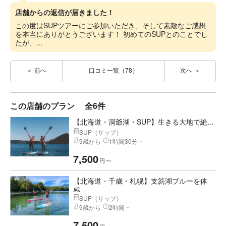
店舗からの返信が届きました！
この度はSUPツアーにご参加いただき、そして素敵なご感想
を本当にありがとうございます！ 初めてのSUPとのことでし
たが、...
前へ
口コミ一覧（78）
次へ
この店舗のプラン
全6件
【北海道・洞爺湖・SUP】生きる大地で絶...
SUP（サップ）
9歳から
1時間30分 ~
7,500
円
〜
【北海道・千歳・札幌】支笏湖ブルーを体
感...
SUP（サップ）
9歳から
2時間 ~
7,500