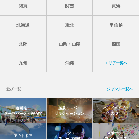
関東
関西
東海
北海道
東北
甲信越
北陸
山陰・山陽
四国
九州
沖縄
エリア一覧へ
遊び一覧
ジャンル一覧へ
遊園地・
温泉・スパ・
ハンドメイド・
テーマパーク・美術館
リラクゼーション
ものづくり
エンタメ・
スポーツ・
アウトドア
スポーツ観戦
フィットネス