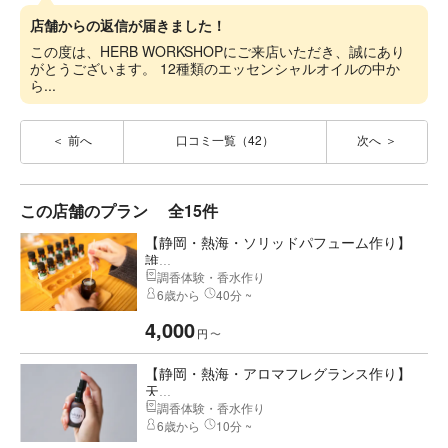
店舗からの返信が届きました！
この度は、HERB WORKSHOPにご来店いただき、誠にあり
がとうございます。 12種類のエッセンシャルオイルの中か
ら...
前へ
口コミ一覧（42）
次へ
この店舗のプラン
全15件
【静岡・熱海・ソリッドパフューム作り】
誰...
調香体験・香水作り
6歳から
40分 ~
4,000
円
〜
【静岡・熱海・アロマフレグランス作り】
天...
調香体験・香水作り
6歳から
10分 ~