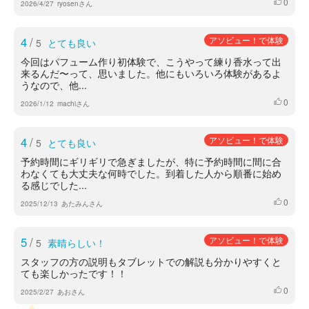
0
いいね
2026/4/27
ryosenさん
4
/
アソビュー！で体験
5
とても良い
今回はパフューム作り初体験で、こうやって練り香水って出
来るんだ〜って、思いました。他にもいろいろ体験があるよ
うなので、他...
0
いいね
2026/1/12
machiさん
4
/
アソビュー！で体験
5
とても良い
予約時間にギリギリで急ぎましたが、特に予約時間に間に合
わなくても大丈夫な何時でした。到着した人から順番に始め
る感じでした...
0
いいね
2025/12/13
あたみんさん
5
/
アソビュー！で体験
5
素晴らしい！
スタッフの方の説明もタブレットでの解説も分かりやすくと
ても楽しかったです！！
0
いいね
2025/2/27
あおさん