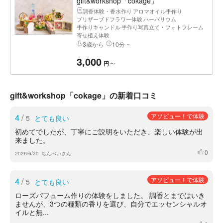
gift&workshop「cokage」
調香体験・香水作り
アロマオイル手作り
プリザーブドフラワー体験
ハーバリウム
手作りキャンドル
手作り写真立て・フォトフレーム
寄せ植え体験
3歳から
10分 ~
3,000
〜
円
gift&workshop「cokage」の新着口コミ
4
/
アソビュー！で体験
5
とても良い
初めてでしたが、丁寧にご説明をいただき、楽しい体験が出
来ました。
0
いいね
2026/6/30
ちんぺいさん
4
/
アソビュー！で体験
5
とても良い
ローズパフューム作りの体験をしました。 調香とまではいき
ませんが、3つの種類の香りを選び、自分でエッセンシャルオ
イルと無...