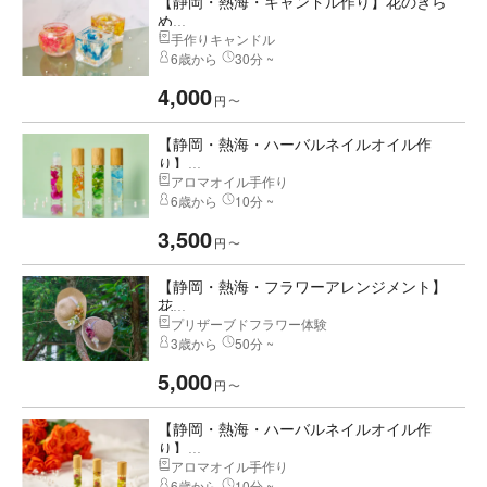
【静岡・熱海・キャンドル作り】花のきら
め...
手作りキャンドル
6歳から
30分 ~
4,000
円
〜
【静岡・熱海・ハーバルネイルオイル作
り】...
アロマオイル手作り
6歳から
10分 ~
3,500
円
〜
【静岡・熱海・フラワーアレンジメント】
花...
プリザーブドフラワー体験
3歳から
50分 ~
5,000
円
〜
【静岡・熱海・ハーバルネイルオイル作
り】...
アロマオイル手作り
6歳から
10分 ~