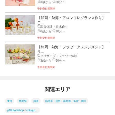
3歳から
50分 ~
予約受付期間外
【静岡・熱海・アロマフレグランス作り】
ロ...
調香体験・香水作り
6歳から
10分 ~
予約受付期間外
【静岡・熱海・フラワーアレンジメント】
リ...
プリザーブドフラワー体験
3歳から
50分 ~
予約受付期間外
関連エリア
東海
静岡県
熱海
熱海市・初島・南熱海・多賀・網代
gift&workshop「cokage」