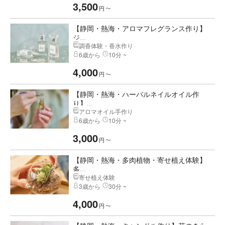
3,500
円
〜
【静岡・熱海・アロマフレグランス作り】
ジ...
調香体験・香水作り
6歳から
10分 ~
4,000
円
〜
【静岡・熱海・ハーバルネイルオイル作
り】...
アロマオイル手作り
6歳から
10分 ~
3,000
円
〜
【静岡・熱海・多肉植物・寄せ植え体験】
多...
寄せ植え体験
3歳から
30分 ~
4,000
円
〜