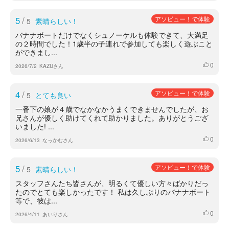
5
/
アソビュー！で体験
5
素晴らしい！
バナナボートだけでなくシュノーケルも体験できて、大満足
の２時間でした！1歳半の子連れで参加しても楽しく遊ぶこと
ができまし...
0
いいね
2026/7/2
KAZUさん
4
/
アソビュー！で体験
5
とても良い
一番下の娘が４歳でなかなかうまくできませんでしたが、お
兄さんが優しく助けてくれて助かりました。ありがとうござ
いました! ...
0
いいね
2026/6/13
なっかむさん
5
/
アソビュー！で体験
5
素晴らしい！
スタッフさんたち皆さんが、明るくて優しい方々ばかりだっ
たのでとても楽しかったです！ 私は久しぶりのバナナボート
等で、彼は...
0
いいね
2026/4/11
あいりさん