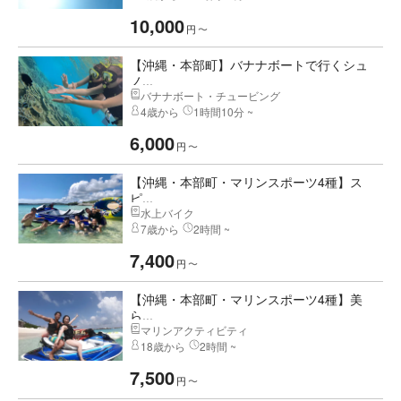
10,000
円
〜
【沖縄・本部町】バナナボートで行くシュ
ノ...
バナナボート・チュービング
4歳から
1時間10分 ~
6,000
円
〜
【沖縄・本部町・マリンスポーツ4種】ス
ピ...
水上バイク
7歳から
2時間 ~
7,400
円
〜
【沖縄・本部町・マリンスポーツ4種】美
ら...
マリンアクティビティ
18歳から
2時間 ~
7,500
円
〜