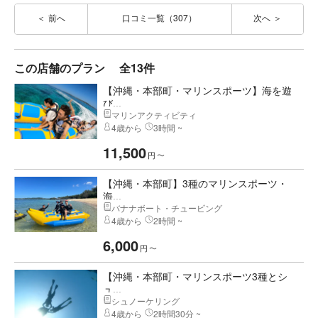
前へ
口コミ一覧（307）
次へ
この店舗のプラン
全13件
【沖縄・本部町・マリンスポーツ】海を遊
び...
マリンアクティビティ
4歳から
3時間 ~
11,500
円
〜
【沖縄・本部町】3種のマリンスポーツ・
海...
バナナボート・チュービング
4歳から
2時間 ~
6,000
円
〜
【沖縄・本部町・マリンスポーツ3種とシ
ュ...
シュノーケリング
4歳から
2時間30分 ~