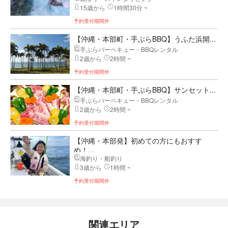
15歳から
1時間30分 ~
予約受付期間外
【沖縄・本部町・手ぶらBBQ】うふた浜開...
手ぶらバーベキュー・BBQレンタル
2歳から
2時間 ~
予約受付期間外
【沖縄・本部町・手ぶらBBQ】サンセット...
手ぶらバーベキュー・BBQレンタル
2歳から
2時間 ~
予約受付期間外
【沖縄・本部発】初めての方にもおすす
め！...
海釣り・船釣り
3歳から
1時間 ~
予約受付期間外
関連エリア