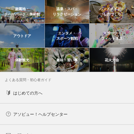
遊園地・
温泉・スパ・
ハンドメイド・
テーマパーク・美術館
リラクゼーション
ものづくり
エンタメ・
スポーツ・
アウトドア
スポーツ観戦
フィットネス
体験観光
趣味・習い事
花火大会
よくある質問・初心者ガイド
はじめての方へ
アソビュー！ヘルプセンター