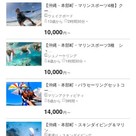
【沖縄・本部町・マリンスポーツ4種】ク
ー...
ウェイクボード
13歳から
2時間30分 ~
10,000
円
〜
【沖縄・本部町・マリンスポーツ3種 シ
ュ...
シュノーケリング
4歳から
1時間30分 ~
10,000
円
〜
【沖縄・本部町・パラセーリングセットコ
ー...
マリンアクティビティ
5歳から
3時間 ~
14,000
円
〜
【沖縄・本部町・スキンダイビング＆マリ
ン...
素潜り・スキンダイビング