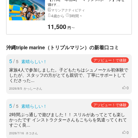
遊び...
マリンアクティビティ
4歳から
3時間 ~
11,500
〜
円
沖縄triple marine（トリプルマリン）の新着口コミ
5
/
アソビュー！で体験
5
素晴らしい！
家族4人で参加しました。子どもたちはシュノーケル初体験で
したが、スタッフの方がとても親切で、丁寧にサポートして
くださった...
0
いいね
2026/8/5
かっしーさん
5
/
アソビュー！で体験
5
素晴らしい！
2時間ぶっ通しで遊びました！！ スリルがあってとても楽し
かったです インストラクターさんもこちらを気遣ってくれて
すごく良...
0
いいね
2026/7/16
ネコさん