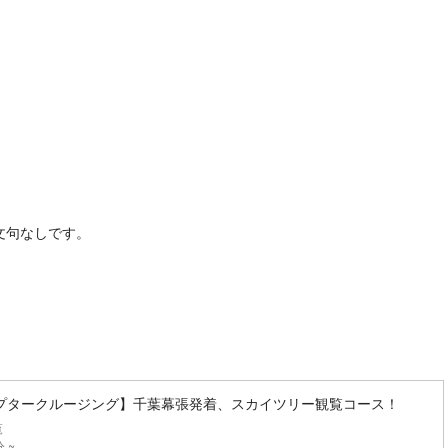
文句なしです。
。
プタークルージング】千葉幕張発着、スカイツリー観覧コース！
覧
分 ~