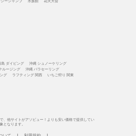
ンジージャンプ
水族館
花火大会
垣島 ダイビング
沖縄 シュノーケリング
 クルージング
沖縄 パラセーリング
ィング
ラフティング 関西
いちご狩り 関東
態で、他サイトがアソビュー！よりも安い価格で提供してい
象となります。
ついて
利用規約