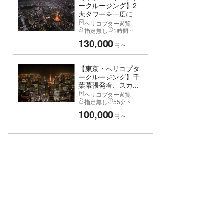
ークルージング】2
大タワーを一度に...
ヘリコプター遊覧
指定無し
1時間 ~
130,000
円
〜
【東京・ヘリコプタ
ークルージング】千
葉幕張発着、スカ...
ヘリコプター遊覧
指定無し
55分 ~
100,000
円
〜