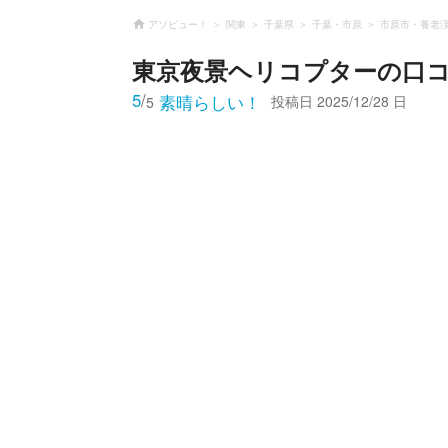
アソビュー！
関東
千葉県
千葉・市原
市原市・養老
東京夜景ヘリコプター
の口
5
/
素晴らしい！
投稿日
2025/12/28 日
5