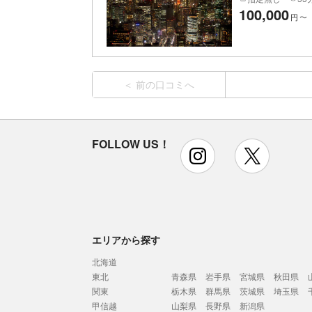
100,000
円
〜
前の口コミへ
FOLLOW US！
instagram
x
エリアから探す
北海道
東北
青森県
岩手県
宮城県
秋田県
関東
栃木県
群馬県
茨城県
埼玉県
甲信越
山梨県
長野県
新潟県