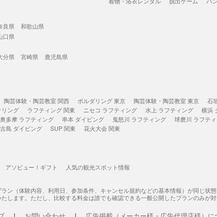
着物・浴衣レンタル
脱出ゲーム
バ
奈良県
和歌山県
山口県
大分県
宮崎県
鹿児島県
陶芸体験・陶芸教室 関西
ボルダリング 東京
陶芸体験・陶芸教室 東京
石
ケリング
ラフティング 関東
ニセコ ラフティング
水上 ラフティング
横浜
奥多摩 ラフティング
串本 ダイビング
鬼怒川 ラフティング
球磨川 ラフテ
古島 ダイビング
SUP 関東
花火大会 関東
アソビュー！ギフト
人気の観光スポット情報
プラン（体験内容、利用日、参加条件、キャンセル規約などの基本情報）が同じ状
いたします。ただし、比較する料金は誰でも確認できる一般公開したプランのみが対
プ
お問い合わせ
広告掲載（メーカー様・広告代理店様）に