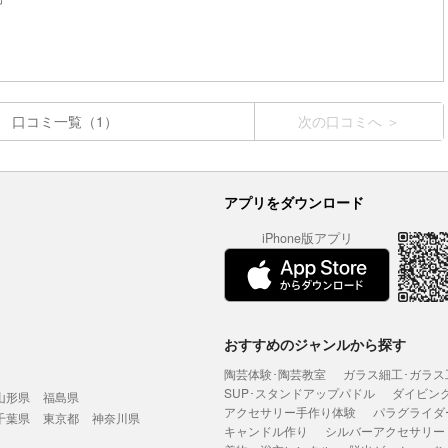
口コミ一覧（1）
次の口コミへ
アプリをダウンロード
iPhone版アプリ
おすすめのジャンルから探す
陶芸体験･陶芸教室
ガラス細工･ガラス
SUP･スタンドアップパドル
ダイビン
山形県
福島県
アクセサリー手作り体験
パラグライダ
千葉県
東京都
神奈川県
キャンドル作り
シルバーアクセサリー