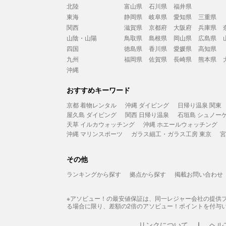
北陸
富山県
石川県
福井県
東海
静岡県
岐阜県
愛知県
三重県
関西
滋賀県
京都府
大阪府
兵庫県
山陰・山陽
鳥取県
島根県
岡山県
広島県
四国
徳島県
香川県
愛媛県
高知県
九州
福岡県
佐賀県
長崎県
熊本県
沖縄
おすすめキーワード
京都 着物レンタル
沖縄 ダイビング
日帰り温泉 関東
屋久島 ダイビング
関西 日帰り温泉
石垣島 シュノー
天草 イルカウォッチング
沖縄 ホエールウォッチング
沖縄 マリンスポーツ
ガラス細工・ガラス工房 東京
宮
その他
ランキングから探す
拠点から探す
掲載お問い合わせ
※アソビュー！の最安値保証は、同一レジャー会社の提供
る場合に限り、差額の2倍のアソビュー！ポイントを付与
リンクについて
ヘル