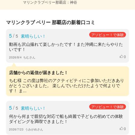
マリンクラブベリー那覇店：神谷
マリンクラブ ベリー 那覇店の新着口コミ
5
/
アソビュー！で体験
5
素晴らしい！
動画も沢山撮れて楽しかったです！また沖縄に来たらやりた
いです！
0
いいね
2026/8/4
ちむさん
店舗からの返信が届きました！
ちむ様 この度は弊社のアクティビティにご参加いただきあり
がとうございました。 楽しんでいただけたようで何よりで
す！ ま...
5
/
アソビュー！で体験
5
素晴らしい！
何から何まで親切な対応で船も綺麗で子どもの初めての体験
ダイビングを満喫できました！
0
いいね
2026/7/23
うみがめさん