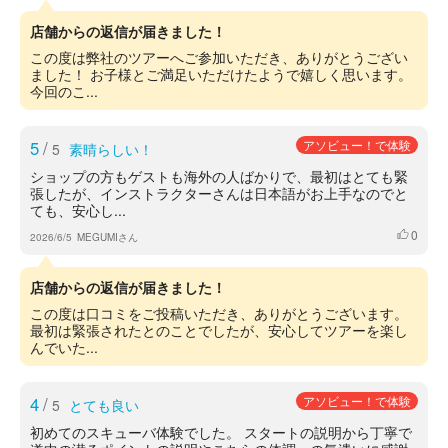
店舗からの返信が届きました！
この度は弊社のツアーへご参加いただき、ありがとうござい
ました！ お子様とご満足いただけたようで嬉しく思います。
今回のこ...
5
/
アソビュー！で体験
5
素晴らしい！
ショップの方もゲストも海外の人ばかりで、最初はとても緊
張したが、インストラクターさんは日本語がお上手なのでと
ても、安心し...
0
いいね
2026/6/5
MEGUMIさん
店舗からの返信が届きました！
この度は口コミをご投稿いただき、ありがとうございます。
最初は緊張されたとのことでしたが、安心してツアーを楽し
んでいた...
4
/
アソビュー！で体験
5
とても良い
初めてのスキューバ体験でした。 スタートの説明から丁寧で