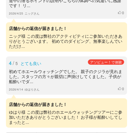
道中の潜るポイントの説明やこちらの体調への気遣いに感謝
です！ リ...
0
いいね
2026/4/25
ニッグさん
店舗からの返信が届きました！
ニッグ様 この度は弊社のアクティビティにご参加いただきあ
りがとうございます。 初めてのダイビング、無事楽しんでい
ただけ...
4
/
アソビュー！で体験
5
とても良い
初めてホエールウォッチングでした。 親子のクジラが見れま
した。スタッフの方々が親切に声掛けしてくました。子供が
船酔いでダ...
0
いいね
2026/4/14
ゆはりさん
店舗からの返信が届きました！
ゆはり様 この度は弊社のホエールウォッチングツアーにご参
加いただきありがとうございました！ お子様が船酔いしてし
まったと...