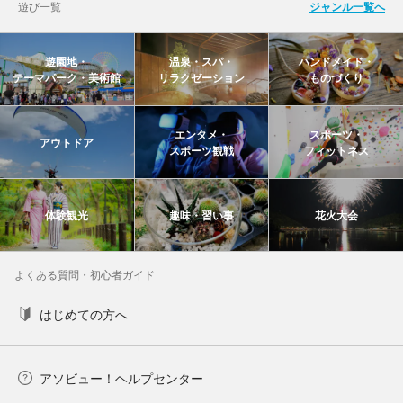
遊び一覧
ジャンル一覧へ
遊園地・
温泉・スパ・
ハンドメイド・
テーマパーク・美術館
リラクゼーション
ものづくり
エンタメ・
スポーツ・
アウトドア
スポーツ観戦
フィットネス
体験観光
趣味・習い事
花火大会
よくある質問・初心者ガイド
はじめての方へ
アソビュー！ヘルプセンター