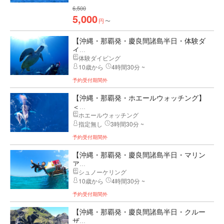
6,500
5,000
円
〜
【沖縄・那覇発・慶良間諸島半日・体験ダ
イ...
体験ダイビング
10歳から
4時間30分 ~
予約受付期間外
【沖縄・那覇発・ホエールウォッチング】
＜...
ホエールウォッチング
指定無し
3時間30分 ~
予約受付期間外
【沖縄・那覇発・慶良間諸島半日・マリン
ア...
シュノーケリング
10歳から
4時間30分 ~
予約受付期間外
【沖縄・那覇発・慶良間諸島半日・クルー
ザ...