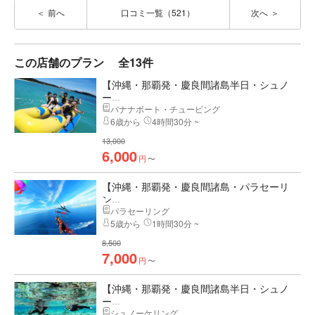
前へ
口コミ一覧（521）
次へ
この店舗のプラン
全13件
【沖縄・那覇発・慶良間諸島半日・シュノ
ー...
バナナボート・チュービング
6歳から
4時間30分 ~
13,000
6,000
円
〜
【沖縄・那覇発・慶良間諸島・パラセーリ
ン...
パラセーリング
5歳から
1時間30分 ~
8,500
7,000
円
〜
【沖縄・那覇発・慶良間諸島半日・シュノ
ー...
シュノーケリング