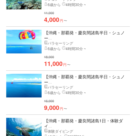
6歳から
4時間30分 ~
11,000
4,000
円
〜
【沖縄・那覇発・慶良間諸島半日・シュノ
ー...
パラセーリング
6歳から
4時間30分 ~
18,000
11,000
円
〜
【沖縄・那覇発・慶良間諸島半日・シュノ
ー...
パラセーリング
6歳から
4時間30分 ~
16,000
9,000
円
〜
【沖縄・那覇発・慶良間諸島1日・体験ダ
イ...
体験ダイビング