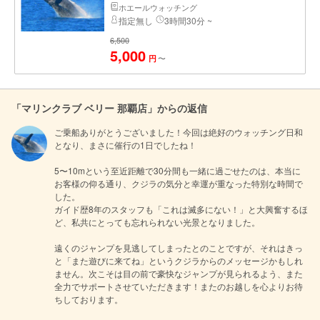
ホエールウォッチング
指定無し
3時間30分 ~
6,500
5,000
〜
円
「マリンクラブ ベリー 那覇店」からの返信
ご乗船ありがとうございました！今回は絶好のウォッチング日和
となり、まさに催行の1日でしたね！

5〜10mという至近距離で30分間も一緒に過ごせたのは、本当に
お客様の仰る通り、クジラの気分と幸運が重なった特別な時間で
した。

ガイド歴8年のスタッフも「これは滅多にない！」と大興奮するほ
ど、私共にとっても忘れられない光景となりました。

遠くのジャンプを見逃してしまったとのことですが、それはきっ
と「また遊びに来てね」というクジラからのメッセージかもしれ
ません。次こそは目の前で豪快なジャンプが見られるよう、また
全力でサポートさせていただきます！またのお越しを心よりお待
ちしております。
