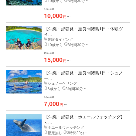
10歳から
8時間30分 ~
18,000
10,000
円
〜
【沖縄・那覇発・慶良間諸島1日・体験ダ
イ...
体験ダイビング
10歳から
8時間30分 ~
23,000
15,000
円
〜
【沖縄・那覇発・慶良間諸島1日・シュノ
ー...
シュノーケリング
6歳から
8時間30分 ~
15,000
7,000
円
〜
【沖縄・那覇発・ホエールウォッチング】
＜...
ホエールウォッチング
指定無し
3時間30分 ~