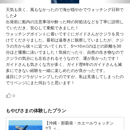
天気も良く、風もなかったので海が穏やかでウォッチング日和で
した♪
出発前に船内の注意事項や酔った時の対処法などを丁寧に説明し
ていただき、安心して乗船できました！
ウォッチングポイントに着いてすぐにガイドさんがクジラを見つ
けてくださりました。最初は遠巻きに観察していましたが、クジ
ラの方から徐々に近づいてくれて、5〜10ｍのほどの距離を30
分ほど優雅に泳いでました！気候だったり、自然の生き物なので
クジラの気分にも左右されるそうなので、運が良かったです！
ガイドさんも気さくな方が多く、ガイド歴8年のガイドさんも滅
多にできない経験を一緒に楽しめたのが良かったです。
遠目にクジラがジャンプしたのですが、私は見逃してしまったの
でリベンジにまた伺おうと思います！
0
もやぴさまの体験したプラン
【沖縄・那覇発・ホエールウォッチン
グ】＜...