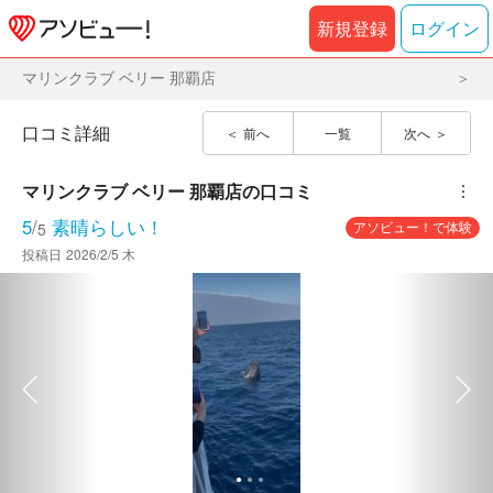
新規登録
ログイン
マリンクラブ ベリー 那覇店
口コミ詳細
前へ
一覧
次へ
マリンクラブ ベリー 那覇店
の口コミ
︙
5
/
素晴らしい！
アソビュー！で体験
5
投稿日
2026/2/5 木