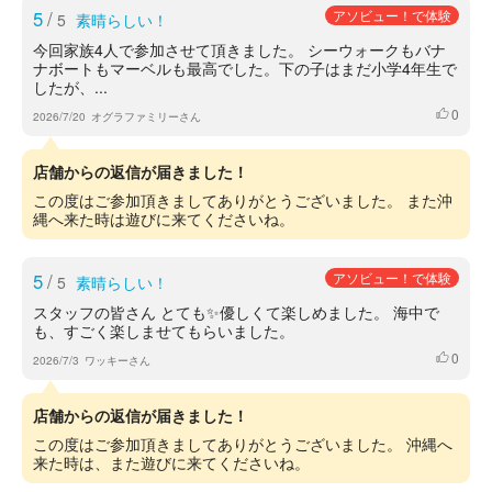
5
/
アソビュー！で体験
5
素晴らしい！
今回家族4人で参加させて頂きました。 シーウォークもバナ
ナボートもマーベルも最高でした。下の子はまだ小学4年生で
したが、...
0
いいね
2026/7/20
オグラファミリーさん
店舗からの返信が届きました！
この度はご参加頂きましてありがとうございました。 また沖
縄へ来た時は遊びに来てくださいね。
5
/
アソビュー！で体験
5
素晴らしい！
スタッフの皆さん とても✨優しくて楽しめました。 海中で
も、すごく楽しませてもらいました。
0
いいね
2026/7/3
ワッキーさん
店舗からの返信が届きました！
この度はご参加頂きましてありがとうございました。 沖縄へ
来た時は、また遊びに来てくださいね。