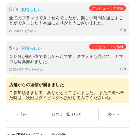
5
/
アソビュー！で体験
5
素晴らしい！
全てのプランはできませんでしたが、楽しい時間を過ごすこ
とができました！本当にありがとうございました。
0
いいね
2026/6/14
なつさん
5
/
アソビュー！で体験
5
素晴らしい！
１５分が短い位で楽しかったです。クマノミも見れて、ナマ
コも写真撮れました。
0
いいね
2026/4/27
ワッキーさん
店舗からの返信が届きました！
ご参加頂きまして、ありがとうございました。 また沖縄へ来
た時は、次回はダイビングへ挑戦してみてくださいね。
前へ
口コミ一覧（180）
次へ