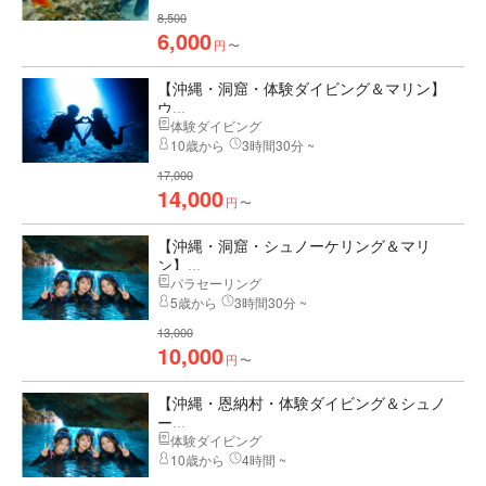
8,500
6,000
円
〜
【沖縄・洞窟・体験ダイビング＆マリン】
ウ...
体験ダイビング
10歳から
3時間30分 ~
17,000
14,000
円
〜
【沖縄・洞窟・シュノーケリング＆マリ
ン】...
パラセーリング
5歳から
3時間30分 ~
13,000
10,000
円
〜
【沖縄・恩納村・体験ダイビング＆シュノ
ー...
体験ダイビング
10歳から
4時間 ~