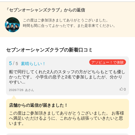
「セブンオーシャンズクラブ」からの返信
この度はご参加頂きましてありがとうございました。

時間も間に合ってよかったです。また是非来てください。
セブンオーシャンズクラブの新着口コミ
5
/
アソビュー！で体験
5
素晴らしい！
船で同行してくれた2人のスタッフの方がどちらもとても優し
かったです。 小学生の息子と2名で参加しましたが、分かり
やすい...
0
いいね
2026/7/26
あさん
店舗からの返信が届きました！
この度はご参加頂きましてありがとうございました。 お客様
へ満足いただけるように、これからも頑張っていきたいと思
います。