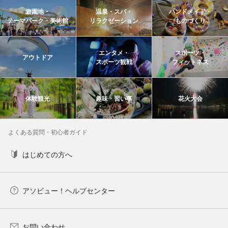
遊園地・
温泉・スパ・
ハンドメイド・
テーマパーク・美術館
リラクゼーション
ものづくり
エンタメ・
スポーツ・
アウトドア
スポーツ観戦
フィットネス
体験観光
趣味・習い事
花火大会
よくある質問・初心者ガイド
はじめての方へ
アソビュー！ヘルプセンター
お問い合わせ