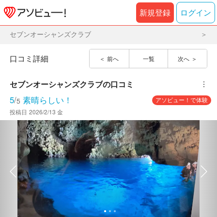
新規登録
ログイン
セブンオーシャンズクラブ
口コミ詳細
前へ
一覧
次へ
セブンオーシャンズクラブ
の口コミ
︙
5
/
素晴らしい！
アソビュー！で体験
5
投稿日
2026/2/13 金