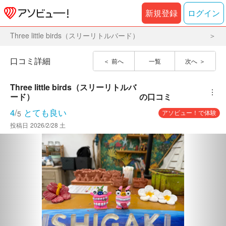
新規登録
ログイン
Three little birds（スリーリトルバード）
口コミ詳細
前へ
一覧
次へ
Three little birds（スリーリトルバ
︙
ード）
の口コミ
4
/
とても良い
アソビュー！で体験
5
投稿日
2026/2/28 土