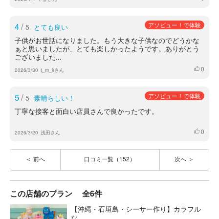
4
/
アソビュー！で体験
5
とても良い
子供がお世話になりました。もう大きな子供なのでどうかな
ぁと思いましたが、とても楽しかったようです。ありがとう
ございました...
0
いいね
2026/3/30
t_m_kさん
5
/
アソビュー！で体験
5
素晴らしい！
丁寧な接客と面白い店員さんで良かったです。
0
いいね
2026/3/20
浅田さん
前へ
口コミ一覧（152）
次へ
この店舗のプラン
全6件
【沖縄・石垣島・シーサー作り】カラフル
な...