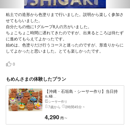
粘土での造形から色塗りまで行いました。説明から楽しく参加さ
せてもらいました。
自分たちの他に1グループ8人の方がいました。
ちょこちょこ時間に遅れてきたのですが、出来るところは待たず
に進めてもらえてよかったです。
始めは、色塗りだけ行うコースと迷ったのですが、形造りからに
0
もめんさまの体験したプラン
【沖縄・石垣島・シーサー作り】当日持
ち帰...
シーサー作り
7歳から
2時間45分 ~
4,290
〜
円