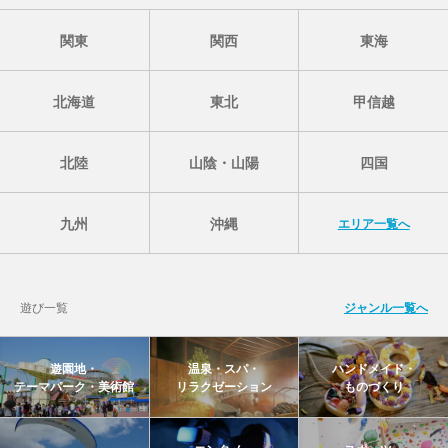
関東
関西
東海
北海道
東北
甲信越
北陸
山陰・山陽
四国
九州
沖縄
エリア一覧へ
遊び一覧
ジャンル一覧へ
遊園地・
温泉・スパ・
ハンドメイド・
テーマパーク・美術館
リラクゼーション
ものづくり