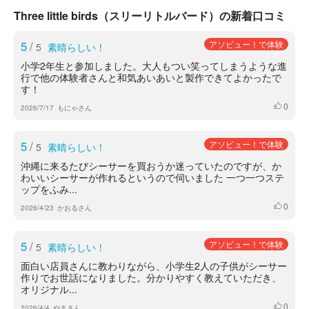
Three little birds（スリーリトルバード）の新着口コミ
5
/
アソビュー！で体験
5
素晴らしい！
小学2年生と参加しました。大人もつい笑ってしまうような進
行で他の体験者さんと和気あいあいと製作できてよかったで
す！
0
いいね
2026/7/17
もにゃさん
5
/
アソビュー！で体験
5
素晴らしい！
沖縄に来るたびシーサーを買おうか迷っていたのですが、か
わいいシーサーが作れるというので伺いました 一つ一つステ
ップをふみ...
0
いいね
2026/4/23
かおるさん
5
/
アソビュー！で体験
5
素晴らしい！
面白い店員さんに教わりながら、小学生2人の子供がシーサー
作りでお世話になりました。分かりやすく教えていただき、
オリジナル...
0
いいね
2026/4/4
やまさん