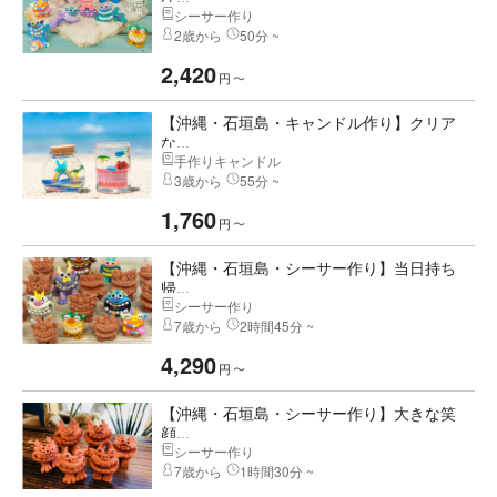
シーサー作り
2歳から
50分 ~
2,420
円
〜
【沖縄・石垣島・キャンドル作り】クリア
な...
手作りキャンドル
3歳から
55分 ~
1,760
円
〜
【沖縄・石垣島・シーサー作り】当日持ち
帰...
シーサー作り
7歳から
2時間45分 ~
4,290
円
〜
【沖縄・石垣島・シーサー作り】大きな笑
顔...
シーサー作り
7歳から
1時間30分 ~