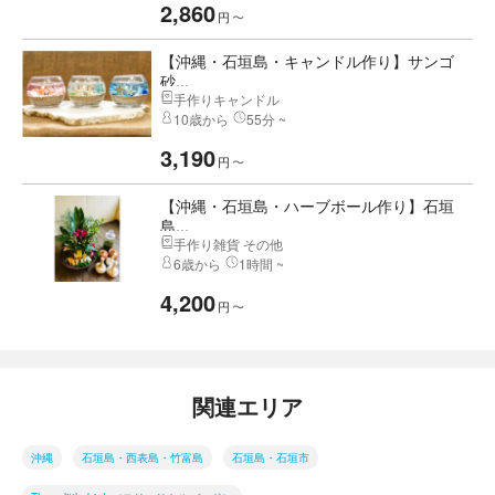
2,860
円
〜
【沖縄・石垣島・キャンドル作り】サンゴ
砂...
手作りキャンドル
10歳から
55分 ~
3,190
円
〜
【沖縄・石垣島・ハーブボール作り】石垣
島...
手作り雑貨 その他
6歳から
1時間 ~
4,200
円
〜
関連エリア
沖縄
石垣島・西表島・竹富島
石垣島・石垣市