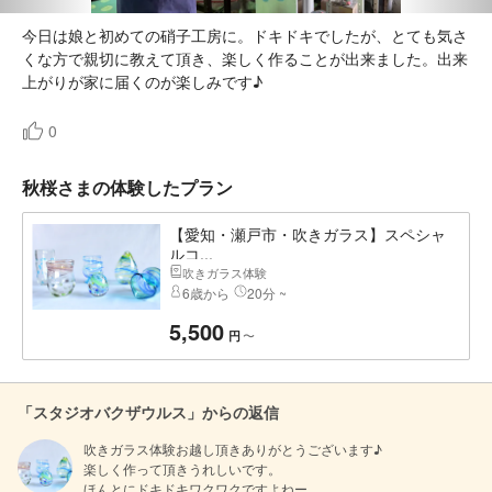
今日は娘と初めての硝子工房に。ドキドキでしたが、とても気さ
くな方で親切に教えて頂き、楽しく作ることが出来ました。出来
上がりが家に届くのが楽しみです♪
0
秋桜さまの体験したプラン
【愛知・瀬戸市・吹きガラス】スペシャ
ルコ...
吹きガラス体験
6歳から
20分 ~
5,500
〜
円
「スタジオバクザウルス」からの返信
吹きガラス体験お越し頂きありがとうございます♪

楽しく作って頂きうれしいです。

ほんとにドキドキワクワクですよねー。
