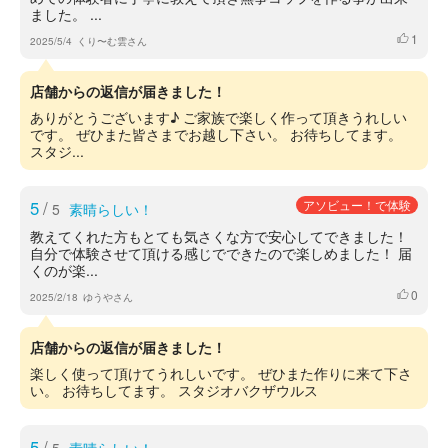
ました。 ...
1
いいね
2025/5/4
くり〜む雲さん
店舗からの返信が届きました！
ありがとうございます♪ ご家族で楽しく作って頂きうれしい
です。 ぜひまた皆さまでお越し下さい。 お待ちしてます。
スタジ...
5
/
アソビュー！で体験
5
素晴らしい！
教えてくれた方もとても気さくな方で安心してできました！
自分で体験させて頂ける感じでできたので楽しめました！ 届
くのが楽...
0
いいね
2025/2/18
ゆうやさん
店舗からの返信が届きました！
楽しく使って頂けてうれしいです。 ぜひまた作りに来て下さ
い。 お待ちしてます。 スタジオバクザウルス
5
/