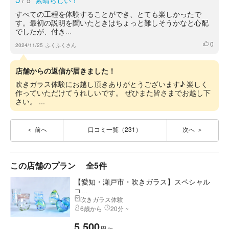
5
素晴らしい！
すべての工程を体験することができ、とても楽しかったで
す。最初の説明を聞いたときはちょっと難しそうかなと心配
でしたが、付き...
0
いいね
2024/11/25
ふくふくさん
店舗からの返信が届きました！
吹きガラス体験にお越し頂きありがとうございます♪ 楽しく
作っていただけてうれしいです。 ぜひまた皆さまでお越し下
さい。 ...
前へ
口コミ一覧（231）
次へ
この店舗のプラン
全5件
【愛知・瀬戸市・吹きガラス】スペシャル
コ...
吹きガラス体験
6歳から
20分 ~
5,500
円
〜