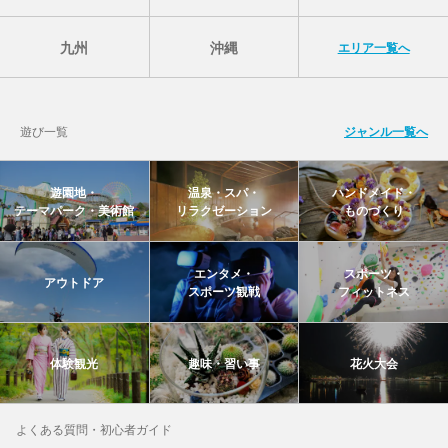
九州
沖縄
エリア一覧へ
遊び一覧
ジャンル一覧へ
遊園地・
温泉・スパ・
ハンドメイド・
テーマパーク・美術館
リラクゼーション
ものづくり
エンタメ・
スポーツ・
アウトドア
スポーツ観戦
フィットネス
体験観光
趣味・習い事
花火大会
よくある質問・初心者ガイド