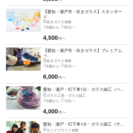
【愛知・瀬戸市・吹きガラス】スタンダー
ド...
吹きガラス体験
6歳から
20分 ~
4,500
円
〜
【愛知・瀬戸市・吹きガラス】プレミアム
コ...
吹きガラス体験
6歳から
20分 ~
6,000
円
〜
愛知・瀬戸・IC下車1分・ガラス細工（ペ...
ガラス工房・ガラス細工
6歳から
15分 ~
4,000
円
〜
愛知・瀬戸・IC下車1分・ガラス細工（サ...
サンドブラスト体験