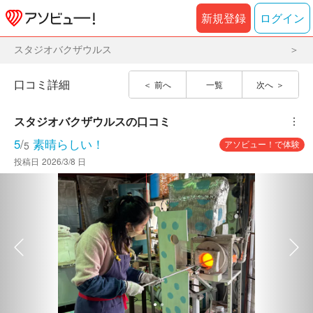
新規登録
ログイン
スタジオバクザウルス
口コミ詳細
前へ
一覧
次へ
スタジオバクザウルス
の口コミ
︙
5
/
素晴らしい！
アソビュー！で体験
5
投稿日
2026/3/8 日