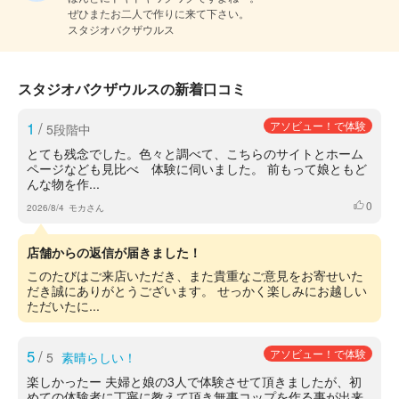
ぜひまたお二人で作りに来て下さい。

スタジオバクザウルス
スタジオバクザウルスの新着口コミ
1
/
アソビュー！で体験
5段階中
とても残念でした。色々と調べて、こちらのサイトとホーム
ページなども見比べ 体験に伺いました。 前もって娘ともど
んな物を作...
0
いいね
2026/8/4
モカさん
店舗からの返信が届きました！
このたびはご来店いただき、また貴重なご意見をお寄せいた
だき誠にありがとうございます。 せっかく楽しみにお越しい
ただいたに...
5
/
アソビュー！で体験
5
素晴らしい！
楽しかったー 夫婦と娘の3人で体験させて頂きましたが、初
めての体験者に丁寧に教えて頂き無事コップを作る事が出来