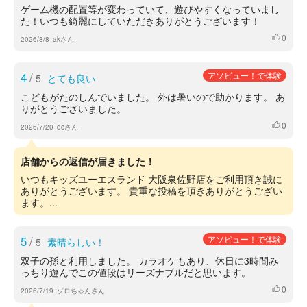
ゲーム機の配置等が変わっていて、遊びやすくなっていまし
た！いつも綺麗にしていただきありがとうございます！
0
いいね
2026/8/8
akさん
4
/
アソビュー！で体験
5
とても良い
こどもがたのしんでいました。 外は暑いので助かります。 あ
りがとうございました。
0
いいね
2026/7/20
dcさん
店舗からの返信が届きました！
いつもキッズユーエスランド 大阪泉佐野店をご利用頂き誠に
ありがとうございます。 貴重な投稿を頂きありがとうござい
ます。...
5
/
アソビュー！で体験
5
素晴らしい！
双子の孫と利用しました。 カラオケもあり、休日に3時間み
っちり遊んでこの値段はリーズナブルだと思います。
0
いいね
2026/7/19
ゾロちゃんさん