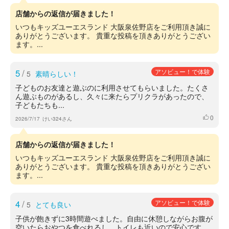
店舗からの返信が届きました！
いつもキッズユーエスランド 大阪泉佐野店をご利用頂き誠に
ありがとうございます。 貴重な投稿を頂きありがとうござい
ます。...
5
/
アソビュー！で体験
5
素晴らしい！
子どものお友達と遊ぶのに利用させてもらいました。たくさ
ん遊ぶものがあるし、久々に来たらプリクラがあったので、
子どもたちも...
0
いいね
2026/7/17
けい324さん
店舗からの返信が届きました！
いつもキッズユーエスランド 大阪泉佐野店をご利用頂き誠に
ありがとうございます。 貴重な投稿を頂きありがとうござい
ます。...
4
/
アソビュー！で体験
5
とても良い
子供が飽きずに3時間遊べました。自由に休憩しながらお腹が
空いたらおやつを食べれるし、トイレも近いので安心です。