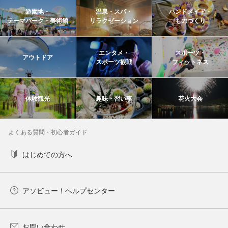
遊園地・
温泉・スパ・
ハンドメイド・
テーマパーク・美術館
リラクゼーション
ものづくり
エンタメ・
スポーツ・
アウトドア
スポーツ観戦
フィットネス
体験観光
趣味・習い事
花火大会
よくある質問・初心者ガイド
はじめての方へ
アソビュー！ヘルプセンター
お問い合わせ