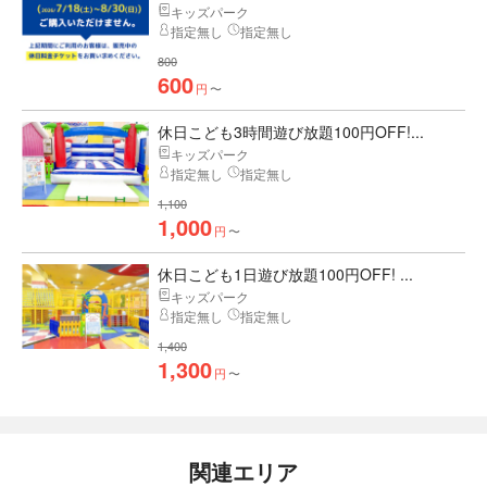
キッズパーク
指定無し
指定無し
800
600
円
〜
休日こども3時間遊び放題100円OFF!...
キッズパーク
指定無し
指定無し
1,100
1,000
円
〜
休日こども1日遊び放題100円OFF! ...
キッズパーク
指定無し
指定無し
1,400
1,300
円
〜
関連エリア