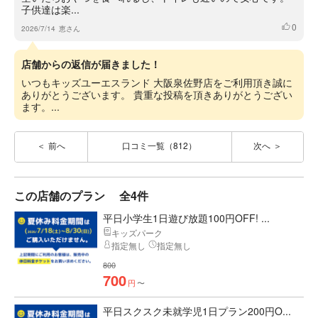
子供達は楽...
0
いいね
2026/7/14
恵さん
店舗からの返信が届きました！
いつもキッズユーエスランド 大阪泉佐野店をご利用頂き誠に
ありがとうございます。 貴重な投稿を頂きありがとうござい
ます。...
前へ
口コミ一覧（812）
次へ
この店舗のプラン
全4件
平日小学生1日遊び放題100円OFF! ...
キッズパーク
指定無し
指定無し
800
700
円
〜
平日スクスク未就学児1日プラン200円O...