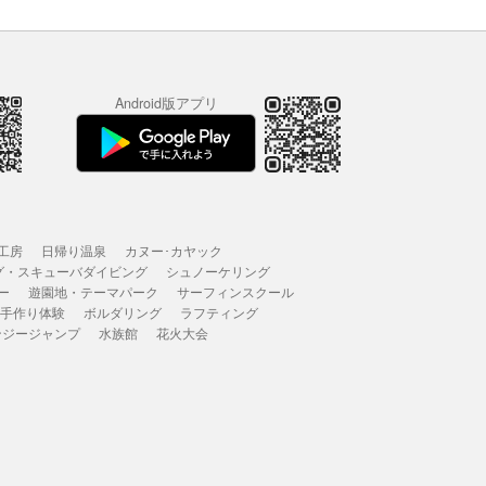
Android版アプリ
工房
日帰り温泉
カヌー･カヤック
グ・スキューバダイビング
シュノーケリング
ー
遊園地・テーマパーク
サーフィンスクール
 手作り体験
ボルダリング
ラフティング
ンジージャンプ
水族館
花火大会