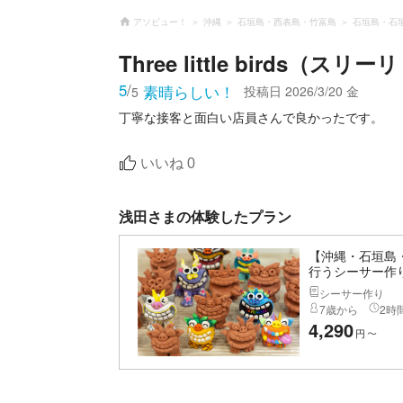
アソビュー！
沖縄
石垣島・西表島・竹富島
石垣島・石
Three little birds（
5
/
素晴らしい！
投稿日
2026/3/20 金
5
丁寧な接客と面白い店員さんで良かったです。
いいね
0
浅田さまの体験したプラン
【沖縄・石垣島
行うシーサー作
シーサー作り
7歳から
2時間
4,290
円
〜