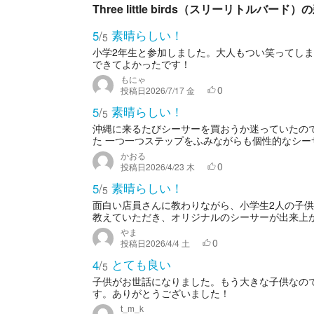
Three little birds（スリーリトルバード
素晴らしい！
5
/
5
小学2年生と参加しました。大人もつい笑ってし
できてよかったです！
もにゃ
0
投稿日
2026/7/17 金
素晴らしい！
5
/
5
沖縄に来るたびシーサーを買おうか迷っていたの
た 一つ一つステップをふみながらも個性的なシーサ
かおる
0
投稿日
2026/4/23 木
素晴らしい！
5
/
5
面白い店員さんに教わりながら、小学生2人の子
教えていただき、オリジナルのシーサーが出来上が
やま
0
投稿日
2026/4/4 土
とても良い
4
/
5
子供がお世話になりました。もう大きな子供なの
す。ありがとうございました！
t_m_k