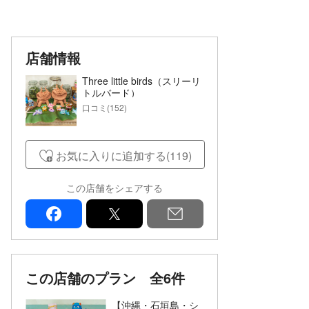
店舗情報
Three little birds（スリーリ
トルバード）
口コミ(152)
お気に入りに追加する(119)
この店舗をシェアする
facebook
x
mail
この店舗のプラン
全6件
【沖縄・石垣島・シ