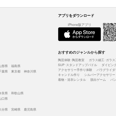
アプリをダウンロード
iPhone版アプリ
おすすめのジャンルから探す
陶芸体験･陶芸教室
ガラス細工･ガラス
SUP･スタンドアップパドル
ダイビン
山形県
福島県
アクセサリー手作り体験
パラグライダ
千葉県
東京都
神奈川県
キャンドル作り
シルバーアクセサリー
着物・浴衣レンタル
脱出ゲーム
バ
奈良県
和歌山県
山口県
大分県
宮崎県
鹿児島県