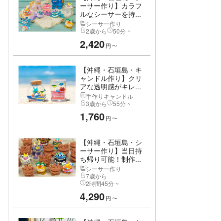
ーサー作り】カラフ
ルなシーサーを持...
シーサー作り
2歳から
50分 ~
2,420
円
〜
【沖縄・石垣島・キ
ャンドル作り】クリ
アな透明感がキレ...
手作りキャンドル
3歳から
55分 ~
1,760
円
〜
【沖縄・石垣島・シ
ーサー作り】当日持
ち帰り可能！制作...
シーサー作り
7歳から
2時間45分 ~
4,290
円
〜