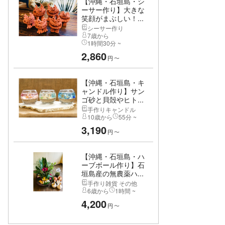
【沖縄・石垣島・シ
ーサー作り】大きな
笑顔がまぶしい！...
シーサー作り
7歳から
1時間30分 ~
2,860
円
〜
【沖縄・石垣島・キ
ャンドル作り】サン
ゴ砂と貝殻やヒト...
手作りキャンドル
10歳から
55分 ~
3,190
円
〜
【沖縄・石垣島・ハ
ーブボール作り】石
垣島産の無農薬ハ...
手作り雑貨 その他
6歳から
1時間 ~
4,200
円
〜