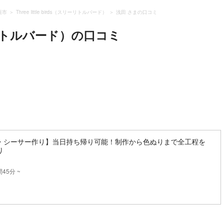
垣市
Three little birds（スリーリトルバード）
浅田 さまの口コミ
スリーリトルバード）
の口コミ
・シーサー作り】当日持ち帰り可能！制作から色ぬりまで全工程を
り
45分 ~