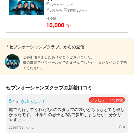
パラセーリング
5歳から
3時間30分 ~
13,000
10,000
〜
円
「セブンオーシャンズクラブ」からの返信
ご参加頂きましたありがとうございました。

風の影響でパラセールができませんでしたが、またリベンジで来
てください。
セブンオーシャンズクラブの新着口コミ
5
/
アソビュー！で体験
5
素晴らしい！
船で同行してくれた2人のスタッフの方がどちらもとても優し
かったです。 小学生の息子と2名で参加しましたが、分かり
やすい...
0
いいね
2026/7/26
あさん