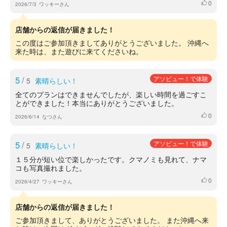
0
いいね
2026/7/3
ワッキーさん
店舗からの返信が届きました！
この度はご参加頂きましてありがとうございました。 沖縄へ
来た時は、また遊びに来てくださいね。
5
/
アソビュー！で体験
5
素晴らしい！
全てのプランはできませんでしたが、楽しい時間を過ごすこ
とができました！本当にありがとうございました。
0
いいね
2026/6/14
なつさん
5
/
アソビュー！で体験
5
素晴らしい！
１５分が短い位で楽しかったです。クマノミも見れて、ナマ
コも写真撮れました。
0
いいね
2026/4/27
ワッキーさん
店舗からの返信が届きました！
ご参加頂きまして、ありがとうございました。 また沖縄へ来