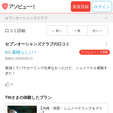
新規登録
ログイン
セブンオーシャンズクラブ
口コミ詳細
前へ
一覧
次へ
セブンオーシャンズクラブ
の口コミ
︙
5
/
素晴らしい！
アソビュー！で体験
5
投稿日
2026/3/22 日
風強くてパラセーリング出来なかったけど、シュノーケル素敵す
ぎた！
0
Ttttさまの体験したプラン
【沖縄・洞窟・シュノーケリング＆マリ
ン】...