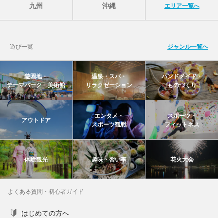
九州
沖縄
エリア一覧へ
遊び一覧
ジャンル一覧へ
遊園地・
温泉・スパ・
ハンドメイド・
テーマパーク・美術館
リラクゼーション
ものづくり
エンタメ・
スポーツ・
アウトドア
スポーツ観戦
フィットネス
体験観光
趣味・習い事
花火大会
よくある質問・初心者ガイド
はじめての方へ