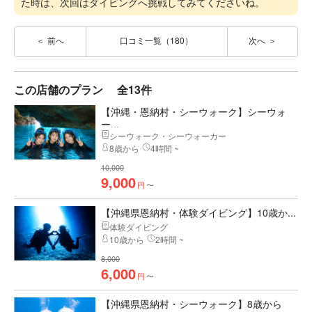
た時は、次回はダイビングへ挑戦してみてくださいね。
前へ
口コミ一覧（180）
次へ
この店舗のプラン
全13件
【沖縄・恩納村・シーウォーク】シーウォ
ー...
シーウォーク・シーウォーカー
8歳から
4時間 ~
10,000
9,000
円
〜
【沖縄県恩納村・体験ダイビング】10歳か...
体験ダイビング
10歳から
2時間 ~
8,000
6,000
円
〜
【沖縄県恩納村・シーウォーク】8歳から