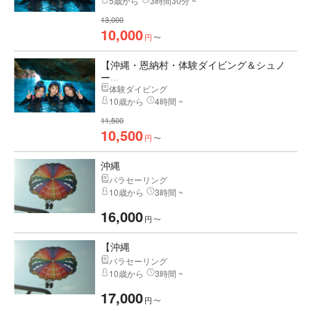
5歳から
3時間30分 ~
13,000
10,000
円
〜
【沖縄・恩納村・体験ダイビング＆シュノ
ー...
体験ダイビング
10歳から
4時間 ~
11,500
10,500
円
〜
沖縄
パラセーリング
10歳から
3時間 ~
16,000
円
〜
【沖縄
パラセーリング
10歳から
3時間 ~
17,000
円
〜