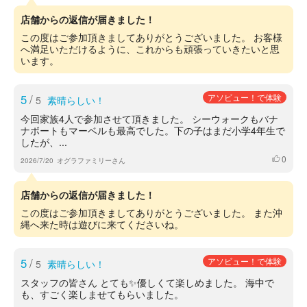
店舗からの返信が届きました！
この度はご参加頂きましてありがとうございました。 お客様
へ満足いただけるように、これからも頑張っていきたいと思
います。
5
/
アソビュー！で体験
5
素晴らしい！
今回家族4人で参加させて頂きました。 シーウォークもバナ
ナボートもマーベルも最高でした。下の子はまだ小学4年生で
したが、...
0
いいね
2026/7/20
オグラファミリーさん
店舗からの返信が届きました！
この度はご参加頂きましてありがとうございました。 また沖
縄へ来た時は遊びに来てくださいね。
5
/
アソビュー！で体験
5
素晴らしい！
スタッフの皆さん とても✨優しくて楽しめました。 海中で
も、すごく楽しませてもらいました。