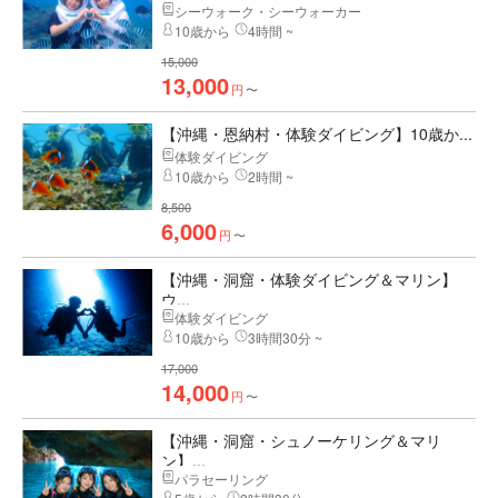
シーウォーク・シーウォーカー
10歳から
4時間 ~
15,000
13,000
円
〜
【沖縄・恩納村・体験ダイビング】10歳か...
体験ダイビング
10歳から
2時間 ~
8,500
6,000
円
〜
【沖縄・洞窟・体験ダイビング＆マリン】
ウ...
体験ダイビング
10歳から
3時間30分 ~
17,000
14,000
円
〜
【沖縄・洞窟・シュノーケリング＆マリ
ン】...
パラセーリング