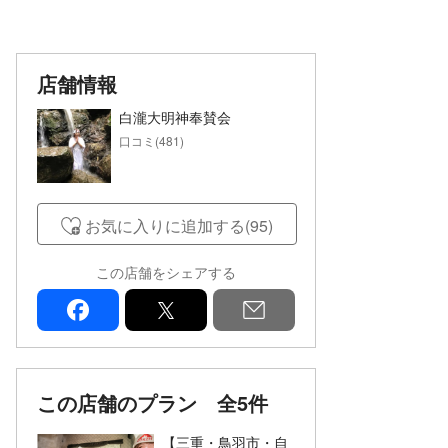
店舗情報
白瀧大明神奉賛会
口コミ(481)
お気に入りに追加する(95)
この店舗をシェアする
facebook
x
mail
この店舗のプラン
全5件
【三重・鳥羽市・自