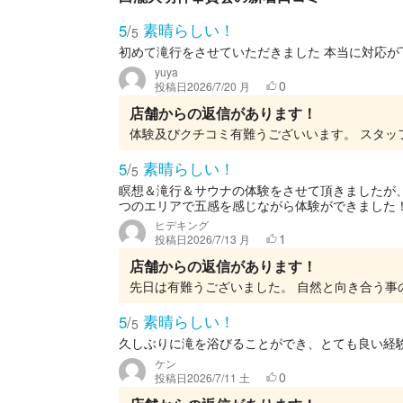
素晴らしい！
5
/
5
初めて滝行をさせていただきました 本当に対応が
yuya
0
投稿日
2026/7/20 月
店舗からの返信があります！
体験及びクチコミ有難うございいます。 スタッ
素晴らしい！
5
/
5
瞑想＆滝行＆サウナの体験をさせて頂きましたが
つのエリアで五感を感じながら体験ができました！！
ヒデキング
1
投稿日
2026/7/13 月
店舗からの返信があります！
素晴らしい！
5
/
5
久しぶりに滝を浴びることができ、とても良い経
ケン
0
投稿日
2026/7/11 土