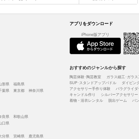
アプリをダウンロード
iPhone版アプリ
おすすめのジャンルから探す
陶芸体験･陶芸教室
ガラス細工･ガラス
SUP･スタンドアップパドル
ダイビン
山形県
福島県
アクセサリー手作り体験
パラグライダ
千葉県
東京都
神奈川県
キャンドル作り
シルバーアクセサリー
着物・浴衣レンタル
脱出ゲーム
バ
奈良県
和歌山県
山口県
大分県
宮崎県
鹿児島県