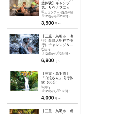
然体験】キャンプ
党、サウナ党に人
気...
エコツアー･自然体験
12歳から
2時間 ~
3,500
円
〜
【三重・鳥羽市・滝
行】白瀧大明神で滝
行にチャレンジ＆...
滝行
12歳から
3時間 ~
6,800
円
〜
【三重・鳥羽市】
「白滝さん」滝行体
験（60分）
滝行
12歳から
1時間 ~
4,000
円
〜
【三重・鳥羽市・瞑