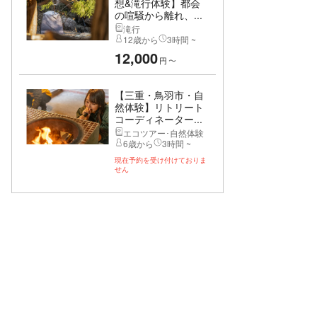
想&滝行体験】都会
の喧騒から離れ、...
滝行
12歳から
3時間 ~
12,000
円
〜
【三重・鳥羽市・自
然体験】リトリート
コーディネーター...
エコツアー･自然体験
6歳から
3時間 ~
現在予約を受け付けておりま
せん