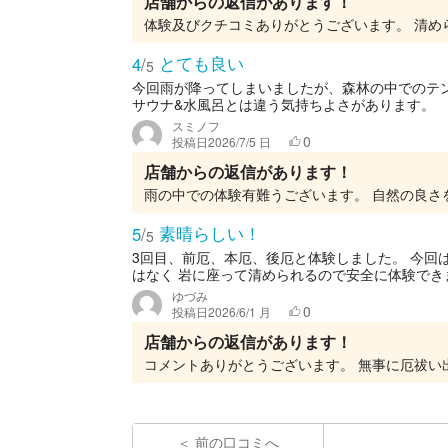
店舗からの返信があります！
体験及びクチコミありがとうございます。 清め
とても良い
4
/
5
今回雨が降ってしまいましたが、森林の中でのテ
サウナ&水風呂とは違う気持ちよさがあります。
スミノフ
0
投稿日
2026/7/5 日
店舗からの返信があります！
雨の中での体験有難うございます。 自然の良さ
素晴らしい！
5
/
5
3回目、前厄、本厄、後厄と体験しました。 今回
はなく 岩に座って清められるので安全に体験できま
ゆづみ
0
投稿日
2026/6/1 月
店舗からの返信があります！
コメントありがとうございます。 無事に厄祓い
前の口コミへ