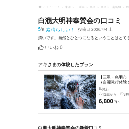
アソビュー！
東海
三重県
鳥羽
鳥羽市・南鳥羽
白
白瀧大明神奉賛会
の口コミ
5
/
素晴らしい！
投稿日
2026/4/4 土
5
清いです。自然とひとつになるということはとて
いいね
0
アキさまの体験したプラン
【三重・鳥羽市
（白瀧滝行体験
滝行
12歳から
3時
6,800
円
〜
白瀧大明神奉賛会の新着口コミ