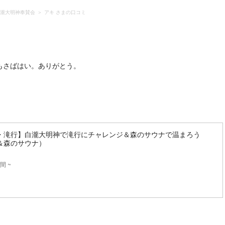
瀧大明神奉賛会
アキ さまの口コミ
もさばはい。ありがとう。
・滝行】白瀧大明神で滝行にチャレンジ＆森のサウナで温まろう
＆森のサウナ）
間 ~