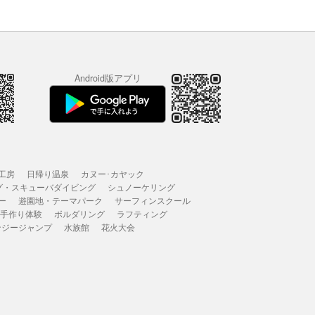
Android版アプリ
工房
日帰り温泉
カヌー･カヤック
グ・スキューバダイビング
シュノーケリング
ー
遊園地・テーマパーク
サーフィンスクール
 手作り体験
ボルダリング
ラフティング
ンジージャンプ
水族館
花火大会