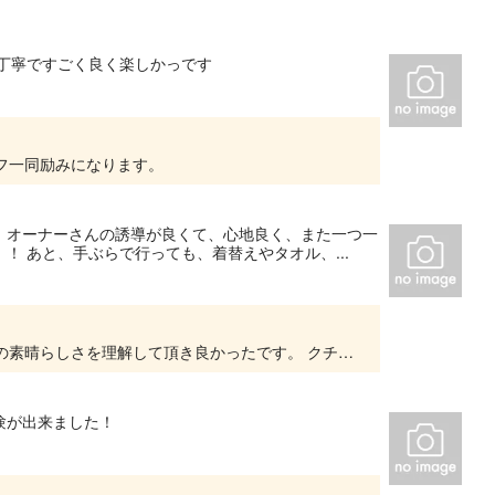
丁寧ですごく良く楽しかっです
フ一同励みになります。
、オーナーさんの誘導が良くて、心地良く、また一つ一
 あと、手ぶらで行っても、着替えやタオル、...
先日は有難うございました。 自然と向き合う事の素晴らしさを理解して頂き良かったです。 クチコミ情報も有難うございます。又、機会が有りましたらお越し下さい。 お待ちしております。松本
験が出来ました！