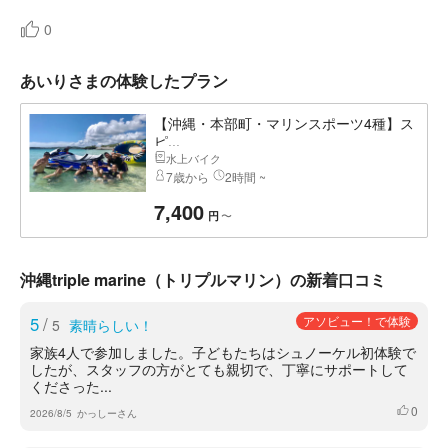
0
あいりさまの体験したプラン
【沖縄・本部町・マリンスポーツ4種】ス
ピ...
水上バイク
7歳から
2時間 ~
7,400
〜
円
沖縄triple marine（トリプルマリン）の新着口コミ
5
/
アソビュー！で体験
5
素晴らしい！
家族4人で参加しました。子どもたちはシュノーケル初体験で
したが、スタッフの方がとても親切で、丁寧にサポートして
くださった...
0
いいね
2026/8/5
かっしーさん