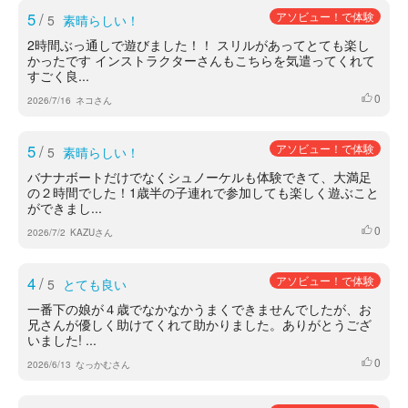
5
/
アソビュー！で体験
5
素晴らしい！
2時間ぶっ通しで遊びました！！ スリルがあってとても楽し
かったです インストラクターさんもこちらを気遣ってくれて
すごく良...
0
いいね
2026/7/16
ネコさん
5
/
アソビュー！で体験
5
素晴らしい！
バナナボートだけでなくシュノーケルも体験できて、大満足
の２時間でした！1歳半の子連れで参加しても楽しく遊ぶこと
ができまし...
0
いいね
2026/7/2
KAZUさん
4
/
アソビュー！で体験
5
とても良い
一番下の娘が４歳でなかなかうまくできませんでしたが、お
兄さんが優しく助けてくれて助かりました。ありがとうござ
いました! ...
0
いいね
2026/6/13
なっかむさん