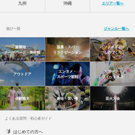
九州
沖縄
エリア一覧へ
遊び一覧
ジャンル一覧へ
遊園地・
温泉・スパ・
ハンドメイド・
テーマパーク・美術館
リラクゼーション
ものづくり
エンタメ・
スポーツ・
アウトドア
スポーツ観戦
フィットネス
体験観光
趣味・習い事
花火大会
よくある質問・初心者ガイド
はじめての方へ