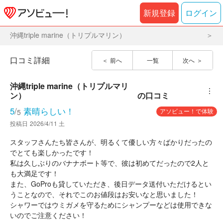
新規登録
ログイン
沖縄triple marine（トリプルマリン）
口コミ詳細
前へ
一覧
次へ
沖縄triple marine（トリプルマリ
︙
ン）
の口コミ
5
/
素晴らしい！
アソビュー！で体験
5
投稿日
2026/4/11 土
スタッフさんたち皆さんが、明るくて優しい方々ばかりだったの
でとても楽しかったです！
私は久しぶりのバナナボート等で、彼は初めてだったので2人と
も大満足です！
また、GoProも貸していただき、後日データ送付いただけるとい
うことなので、それでこのお値段はお安いなと思いました！
シャワーではウミガメを守るためにシャンプーなどは使用できな
いのでご注意ください！