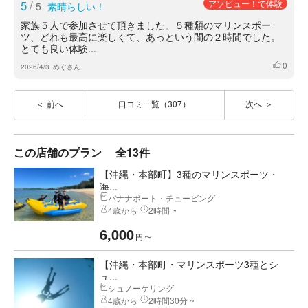
5
/
アソビュー！で体験
5
素晴らしい！
家族５人で参加させて頂きました。５種類のマリンスポー
ツ、どれも最高に楽しくて、あっという間の２時間でした。
とても良い体験...
0
いいね
2026/4/3
めぐさん
前へ
口コミ一覧（307）
次へ
この店舗のプラン
全13件
【沖縄・本部町】3種のマリンスポーツ・
海...
バナナボート・チュービング
4歳から
2時間 ~
6,000
円
〜
【沖縄・本部町・マリンスポーツ3種とシ
ュ...
シュノーケリング
4歳から
2時間30分 ~