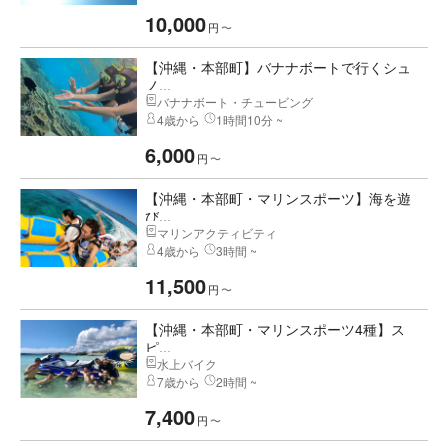
10,000
円
〜
【沖縄・本部町】バナナボートで行くシュ
ノ...
バナナボート・チュービング
4歳から
1時間10分 ~
6,000
円
〜
【沖縄・本部町・マリンスポーツ】海を遊
び...
マリンアクティビティ
4歳から
3時間 ~
11,500
円
〜
【沖縄・本部町・マリンスポーツ4種】ス
ピ...
水上バイク
7歳から
2時間 ~
7,400
円
〜