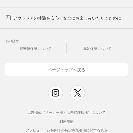
アウトドアの体験を安心・安全にお楽しみいただくために
そのほか
最安値保証について
満足保証について
ページトップへ戻る
広告掲載（メーカー様・広告代理店様）について
利用規約
アソビュー！超特割！の特定商取引法に関する表示