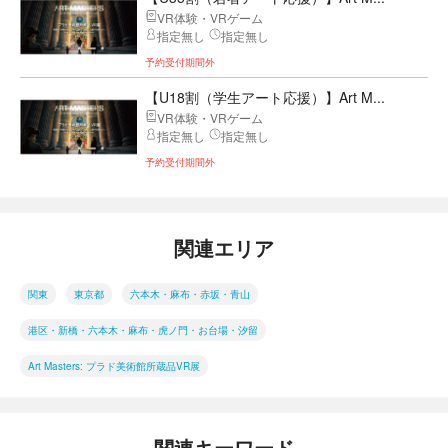
VR体験・VRゲーム
指定無し
指定無し
予約受付期間外
【U18割（学生アート応援）】Art M...
VR体験・VRゲーム
指定無し
指定無し
予約受付期間外
関連エリア
関東
東京都
六本木・麻布・赤坂・青山
港区・新橋・六本木・麻布・虎ノ門・お台場・汐留
Art Masters: プラド美術館所蔵品VR展