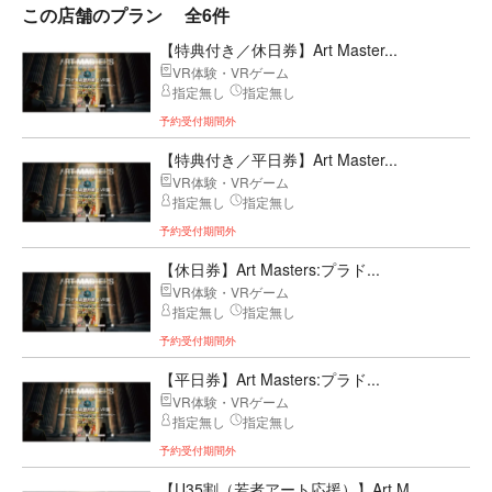
この店舗のプラン
全6件
【特典付き／休日券】Art Master...
VR体験・VRゲーム
指定無し
指定無し
予約受付期間外
【特典付き／平日券】Art Master...
VR体験・VRゲーム
指定無し
指定無し
予約受付期間外
【休日券】Art Masters:プラド...
VR体験・VRゲーム
指定無し
指定無し
予約受付期間外
【平日券】Art Masters:プラド...
VR体験・VRゲーム
指定無し
指定無し
予約受付期間外
【U35割（若者アート応援）】Art M...