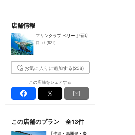
店舗情報
マリンクラブ ベリー 那覇店
口コミ(521)
お気に入りに追加する(238)
この店舗をシェアする
facebook
x
mail
この店舗のプラン
全13件
【沖縄・那覇発・慶