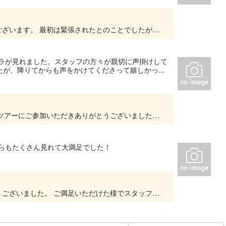
この度は口コミをご投稿いただき、ありがとうございます。 最初は緊張されたとのことでしたが、安心してツアーを楽しんでいただけたようで大変嬉しく思います。 また、ウへの温かいお言葉もあ...
ジラが見れました。スタッフの方々が親切に声掛けして
が、降りてからも声をかけてくださって嬉しかっ...
ゆはり様 この度は弊社のホエールウォッチングツアーにご参加いただきありがとうございました！ お子様が船酔いしてしまったとの事、揺れない操船を心がけてはおりますが 野生のクジラ相手にてご...
じらもたくさん見れて大満足でした！
この度は弊社ツアーにご参加いただきありがとうございました。 ご満足いただけた様でスタッフ一同安心いたしました！ お客様の素敵な思い出作りのお手伝いができたこと、スタッフ一同とても光栄に...