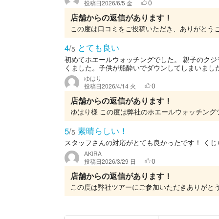
0
投稿日
2026/6/5 金
店舗からの返信があります！
とても良い
4
/
5
初めてホエールウォッチングでした。 親子のク
くました。子供が船酔いでダウンしてしまいました
ゆはり
0
投稿日
2026/4/14 火
店舗からの返信があります！
素晴らしい！
5
/
5
スタッフさんの対応がとても良かったです！ く
AKIRA
0
投稿日
2026/3/29 日
店舗からの返信があります！