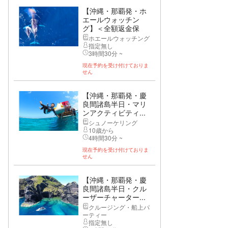
【沖縄・那覇発・ホ
エールウォッチン
グ】＜全額返金保
証...
ホエールウォッチング
指定無し
3時間30分 ~
現在予約を受け付けておりま
せん
【沖縄・那覇発・慶
良間諸島半日・マリ
ンアクティビティ...
シュノーケリング
10歳から
4時間30分 ~
現在予約を受け付けておりま
せん
【沖縄・那覇発・慶
良間諸島半日・クル
ーザーチャーター...
クルージング・船上パ
ーティー
指定無し