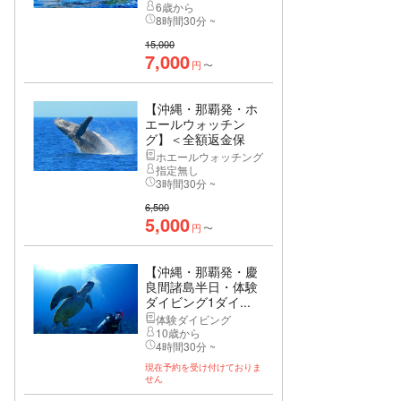
6歳から
8時間30分 ~
15,000
7,000
円
〜
【沖縄・那覇発・ホ
エールウォッチン
グ】＜全額返金保
証...
ホエールウォッチング
指定無し
3時間30分 ~
6,500
5,000
円
〜
【沖縄・那覇発・慶
良間諸島半日・体験
ダイビング1ダイ...
体験ダイビング
10歳から
4時間30分 ~
現在予約を受け付けておりま
せん