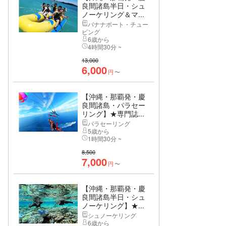
良間諸島半日・シュ
ノーケリング＆マ...
バナナボート・チュー
ビング
6歳から
4時間30分 ~
13,000
6,000
円
〜
【沖縄・那覇発・慶
良間諸島・パラセー
リング】★専門誌...
パラセーリング
5歳から
1時間30分 ~
8,500
7,000
円
〜
【沖縄・那覇発・慶
良間諸島半日・シュ
ノーケリング】★...
シュノーケリング
6歳から