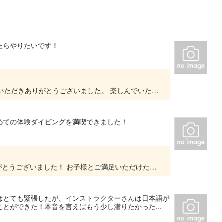
たらやりたいです！
ちむ様 この度は弊社のアクティビティにご参加いただきありがとうございました。 楽しんでいただけたようで何よりです！ また沖縄にお越しの際は、ぜひ遊びにいらしてくださいね♪ スタッフ一...
めての体験ダイビングを満喫できました！
この度は弊社のツアーへご参加いただき、ありがとうございました！ お子様とご満足いただけたようで嬉しく思います。 今回のこの体験が、お子様の素敵な夏の思い出の1ページとなっておりましたら...
はとても緊張したが、インストラクターさんは日本語が
とができた！本音を言えばもう少し潜りたかった...