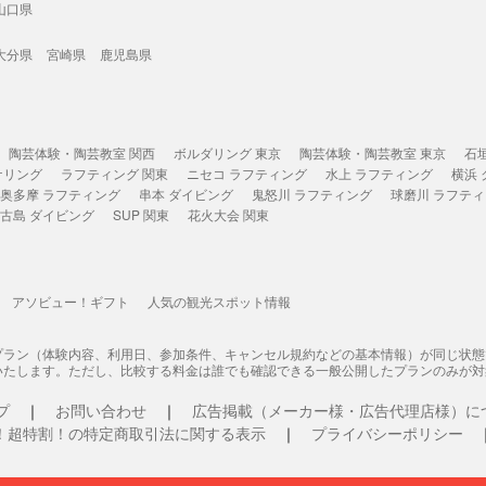
山口県
大分県
宮崎県
鹿児島県
陶芸体験・陶芸教室 関西
ボルダリング 東京
陶芸体験・陶芸教室 東京
石
ケリング
ラフティング 関東
ニセコ ラフティング
水上 ラフティング
横浜
奥多摩 ラフティング
串本 ダイビング
鬼怒川 ラフティング
球磨川 ラフテ
古島 ダイビング
SUP 関東
花火大会 関東
アソビュー！ギフト
人気の観光スポット情報
プラン（体験内容、利用日、参加条件、キャンセル規約などの基本情報）が同じ状
いたします。ただし、比較する料金は誰でも確認できる一般公開したプランのみが対
プ
お問い合わせ
広告掲載（メーカー様・広告代理店様）に
！超特割！の特定商取引法に関する表示
プライバシーポリシー