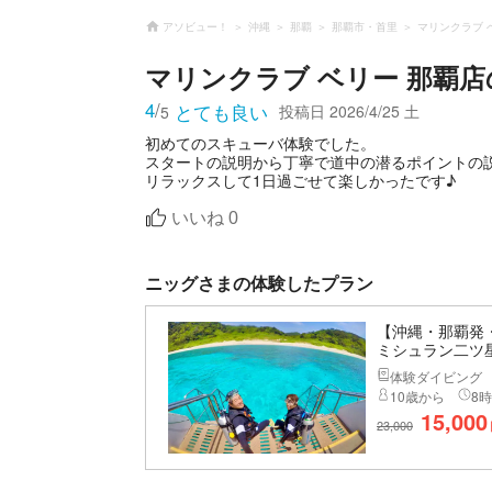
アソビュー！
沖縄
那覇
那覇市・首里
マリンクラブ 
マリンクラブ ベリー 那覇店
4
/
とても良い
投稿日
2026/4/25 土
5
初めてのスキューバ体験でした。
スタートの説明から丁寧で道中の潜るポイントの
リラックスして1日過ごせて楽しかったです♪
いいね
0
ニッグさまの体験したプラン
【沖縄・那覇発
ミシュラン二ツ星
体験ダイビング
10歳から
8時
15,000
23,000