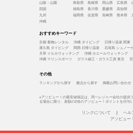
山陰・山陽
鳥取県
島根県
岡山県
広島県
四国
徳島県
香川県
愛媛県
高知県
九州
福岡県
佐賀県
長崎県
熊本県
沖縄
おすすめキーワード
京都 着物レンタル
沖縄 ダイビング
日帰り温泉 関東
屋久島 ダイビング
関西 日帰り温泉
石垣島 シュノー
天草 イルカウォッチング
沖縄 ホエールウォッチング
沖縄 マリンスポーツ
ガラス細工・ガラス工房 東京
宮
その他
ランキングから探す
拠点から探す
掲載お問い合わせ
※アソビュー！の最安値保証は、同一レジャー会社の提供
る場合に限り、差額の2倍のアソビュー！ポイントを付与
リンクについて
ヘル
アソビュー