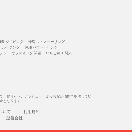
垣島 ダイビング
沖縄 シュノーケリング
 クルージング
沖縄 パラセーリング
ィング
ラフティング 関西
いちご狩り 関東
態で、他サイトがアソビュー！よりも安い価格で提供してい
象となります。
ついて
利用規約
運営会社