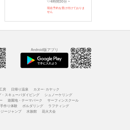
4時間30分 ~
現在予約を受け付けておりま
せん
Android版アプリ
工房
日帰り温泉
カヌー･カヤック
グ・スキューバダイビング
シュノーケリング
ー
遊園地・テーマパーク
サーフィンスクール
 手作り体験
ボルダリング
ラフティング
ンジージャンプ
水族館
花火大会