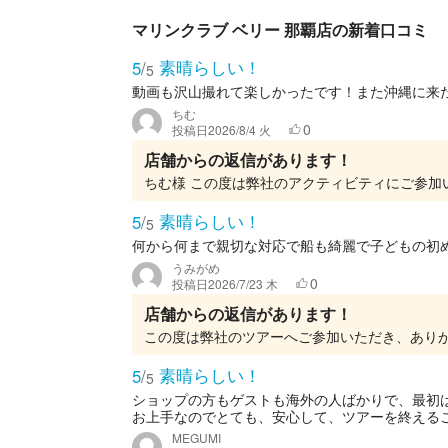
マリンクラブ ベリー 那覇店の新着口コミ
素晴らしい！
5
/
5
動画も沢山撮れて楽しかったです！また沖縄に来
ちむ
0
投稿日
2026/8/4 火
店舗からの返信があります！
素晴らしい！
5
/
5
何から何まで親切な対応で船も綺麗で子どもの初
うみがめ
0
投稿日
2026/7/23 木
店舗からの返信があります！
素晴らしい！
5
/
5
ショップの方もゲストも海外の人ばかりで、最初
お上手なのでとても、安心して、ツアーを終えるこ
MEGUMI