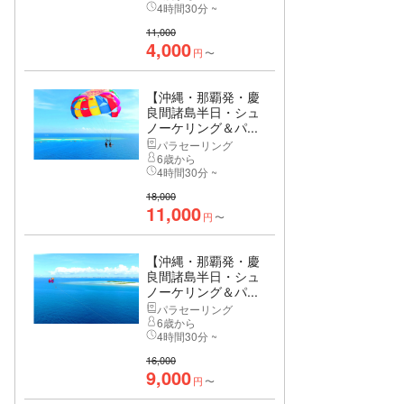
4時間30分 ~
11,000
4,000
円
〜
【沖縄・那覇発・慶
良間諸島半日・シュ
ノーケリング＆パ...
パラセーリング
6歳から
4時間30分 ~
18,000
11,000
円
〜
【沖縄・那覇発・慶
良間諸島半日・シュ
ノーケリング＆パ...
パラセーリング
6歳から
4時間30分 ~
16,000
9,000
円
〜