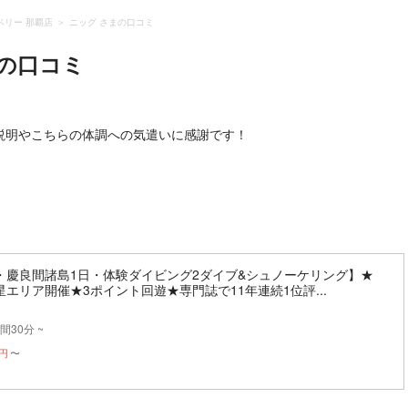
ベリー 那覇店
ニッグ さまの口コミ
の口コミ
説明やこちらの体調への気遣いに感謝です！
・慶良間諸島1日・体験ダイビング2ダイブ&シュノーケリング】★
エリア開催★3ポイント回遊★専門誌で11年連続1位評...
間30分 ~
円
〜