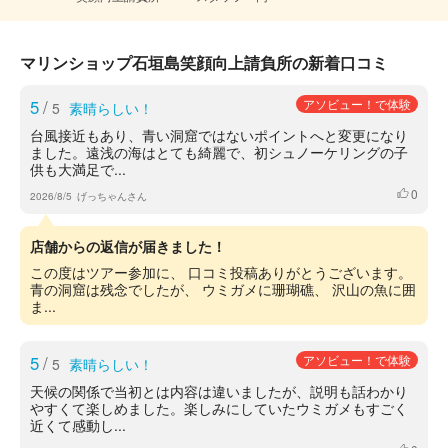
マリンショップ石垣島笑顔向上請負所の新着口コミ
5
/
アソビュー！で体験
5
素晴らしい！
台風接近もあり、青い洞窟ではないポイントへと変更になり
ました。遠浅の海はとても綺麗で、初シュノーケリングの子
供も大満足で...
0
いいね
2026/8/5
げっちゃんさん
店舗からの返信が届きました！
この度はツアー参加に、 口コミ投稿ありがとうございます。
青の洞窟は残念でしたが、 ウミガメに珊瑚礁、 沢山の魚に囲
ま...
5
/
アソビュー！で体験
5
素晴らしい！
天候の関係で当初とは内容は違いましたが、説明も話わかり
やすくて楽しめました。楽しみにしていたウミガメもすごく
近くて感動し...