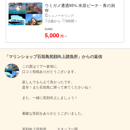
ウミガメ遭遇95% 米原ビーチ・青の洞
窟...
シュノーケリング
2歳から
3時間 ~
9,000
5,000
〜
円
「マリンショップ石垣島笑顔向上請負所」からの返信
この度はツアー参加に、

口コミ投稿ありがとうございます。

楽しんでもらえて良かったです。

是非！また石垣島に帰って来てくださいね！

また、一緒に笑顔向上しましょう！

素敵な笑顔をありがとうございました。

笑顔向上請負所　　　スタッフ一同