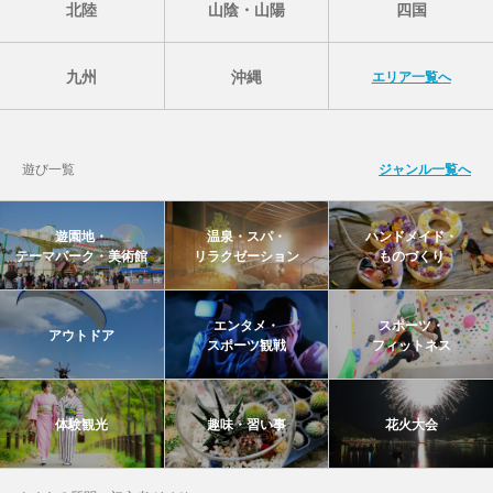
北陸
山陰・山陽
四国
九州
沖縄
エリア一覧へ
遊び一覧
ジャンル一覧へ
遊園地・
温泉・スパ・
ハンドメイド・
テーマパーク・美術館
リラクゼーション
ものづくり
エンタメ・
スポーツ・
アウトドア
スポーツ観戦
フィットネス
体験観光
趣味・習い事
花火大会