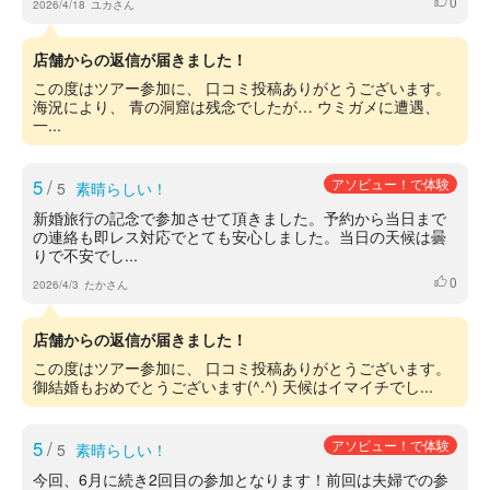
0
いいね
2026/4/18
ユカさん
店舗からの返信が届きました！
この度はツアー参加に、 口コミ投稿ありがとうございます。
海況により、 青の洞窟は残念でしたが… ウミガメに遭遇、
一...
5
/
アソビュー！で体験
5
素晴らしい！
新婚旅行の記念で参加させて頂きました。予約から当日まで
の連絡も即レス対応でとても安心しました。当日の天候は曇
りで不安でし...
0
いいね
2026/4/3
たかさん
店舗からの返信が届きました！
この度はツアー参加に、 口コミ投稿ありがとうございます。
御結婚もおめでとうございます(^.^) 天候はイマイチでし...
5
/
アソビュー！で体験
5
素晴らしい！
今回、6月に続き2回目の参加となります！前回は夫婦での参