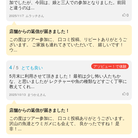
加でしたが、今回は、娘と三人での参加となりました。前回
と違うのは...
0
いいね
2025/11/7
ムラッチさん
店舗からの返信が届きました！
この度はツアー参加に、 口コミ投稿、リピートありがとうご
ざいます。 ご家族も連れてきていただいて、 嬉しいです！
ウ...
4
/
アソビュー！で体験
5
とても良い
5月末に利用させて頂きました！ 最初は少し怖い人たちか
な、と思いましたが レクチャーや魚の種類などすごく丁寧に
教えてくれ...
0
いいね
2025/10/13
まつかえさん
店舗からの返信が届きました！
この度はツアー参加に、 口コミ投稿ありがとうございます。
沢山の魚達とウミガメにも会えて、 良かったですね！ 是
非！...