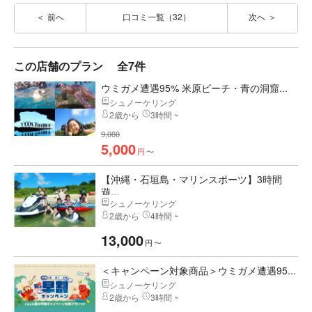
前へ
口コミ一覧（32）
次へ
この店舗のプラン
全7件
ウミガメ遭遇95% 米原ビーチ・青の洞窟...
シュノーケリング
2歳から
3時間 ~
9,000
5,000
円
〜
【沖縄・石垣島・マリンスポーツ】3時間
遊...
シュノーケリング
2歳から
4時間 ~
13,000
円
〜
＜キャンペーン対象商品＞ウミガメ遭遇95...
シュノーケリング
2歳から
3時間 ~