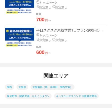
キッズパーク
指定無し
指定無し
800
700
円
〜
平日スクスク未就学児1日プラン200円O...
キッズパーク
指定無し
指定無し
800
600
円
〜
関連エリア
関西
大阪府
大阪南部（堺・岸和田・関西空港）
泉佐野市・関西空港・りんくうタウン
キッズユーエスランド 大阪泉佐野店