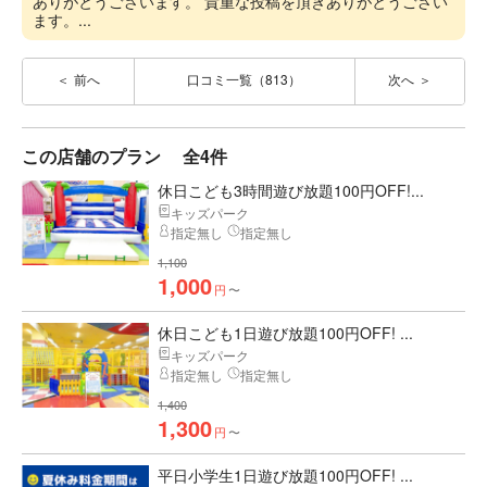
ありがとうございます。 貴重な投稿を頂きありがとうござい
ます。...
前へ
口コミ一覧（813）
次へ
この店舗のプラン
全4件
休日こども3時間遊び放題100円OFF!...
キッズパーク
指定無し
指定無し
1,100
1,000
円
〜
休日こども1日遊び放題100円OFF! ...
キッズパーク
指定無し
指定無し
1,400
1,300
円
〜
平日小学生1日遊び放題100円OFF! ...