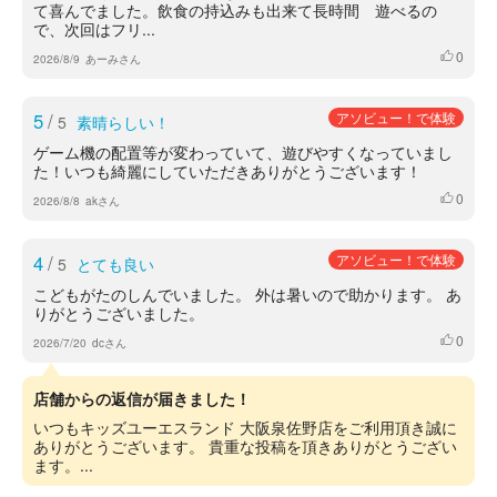
て喜んでました。飲食の持込みも出来て長時間 遊べるの
で、次回はフリ...
0
いいね
2026/8/9
あーみさん
5
/
アソビュー！で体験
5
素晴らしい！
ゲーム機の配置等が変わっていて、遊びやすくなっていまし
た！いつも綺麗にしていただきありがとうございます！
0
いいね
2026/8/8
akさん
4
/
アソビュー！で体験
5
とても良い
こどもがたのしんでいました。 外は暑いので助かります。 あ
りがとうございました。
0
いいね
2026/7/20
dcさん
店舗からの返信が届きました！
いつもキッズユーエスランド 大阪泉佐野店をご利用頂き誠に
ありがとうございます。 貴重な投稿を頂きありがとうござい
ます。...