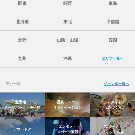
関東
関西
東海
北海道
東北
甲信越
北陸
山陰・山陽
四国
九州
沖縄
エリア一覧へ
遊び一覧
ジャンル一覧へ
遊園地・
温泉・スパ・
ハンドメイド・
テーマパーク・美術館
リラクゼーション
ものづくり
エンタメ・
スポーツ・
アウトドア
スポーツ観戦
フィットネス