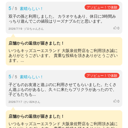
5
/
アソビュー！で体験
5
素晴らしい！
双子の孫と利用しました。 カラオケもあり、休日に3時間み
っちり遊んでこの値段はリーズナブルだと思います。
0
いいね
2026/7/19
ゾロちゃんさん
店舗からの返信が届きました！
いつもキッズユーエスランド 大阪泉佐野店をご利用頂き誠に
ありがとうございます。 貴重な投稿を頂きありがとうござい
ます。...
5
/
アソビュー！で体験
5
素晴らしい！
子どものお友達と遊ぶのに利用させてもらいました。たくさ
ん遊ぶものがあるし、久々に来たらプリクラがあったので、
子どもたちも...
0
いいね
2026/7/17
けい324さん
店舗からの返信が届きました！
いつもキッズユーエスランド 大阪泉佐野店をご利用頂き誠に