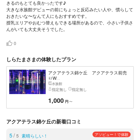
きるのもとても良かったです♪
大きな水族館デビューの前にちょっと反応みたい人や、慣らして
おきたいな〜なんて人にもおすすめです。
授乳エリアやおむつ替えもできる場所があるので、小さい子供さ
んがいても大丈夫そうでした。
0
しらたまさまの体験したプラン
アクアテラス錦ケ丘 アクアテラス前売
りW...
水族館
指定無し
指定無し
1,000
〜
円
アクアテラス錦ケ丘の新着口コミ
5
/
アソビュー！で体験
5
素晴らしい！