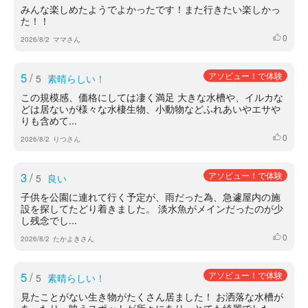
みんな楽しめたようでよかったです！また行きたい楽しかっ
た！！
0
いいね
2026/8/2
ママさん
5
/
アソビュー！で体験
5
素晴らしい！
この規模感、価格にしては凄く満足 大きな水槽や、イルカな
どは居ないが様々な水棲生物、小動物などふれあいやエサや
りも含めて...
0
いいね
2026/8/2
りつさん
3
/
アソビュー！で体験
5
良い
子供を公園に連れて行く予定が、雨だった為、急遽屋内の施
設を探してたどり着きました。 淡水魚がメインだったのが少
し残念でし...
0
いいね
2026/8/2
たかよきさん
5
/
アソビュー！で体験
5
素晴らしい！
見たことがない生き物がたくさん居ました！ お洒落な水槽が