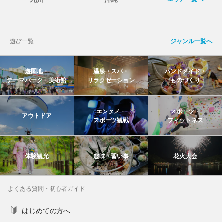
遊び一覧
ジャンル一覧へ
遊園地・
温泉・スパ・
ハンドメイド・
テーマパーク・美術館
リラクゼーション
ものづくり
エンタメ・
スポーツ・
アウトドア
スポーツ観戦
フィットネス
体験観光
趣味・習い事
花火大会
よくある質問・初心者ガイド
はじめての方へ