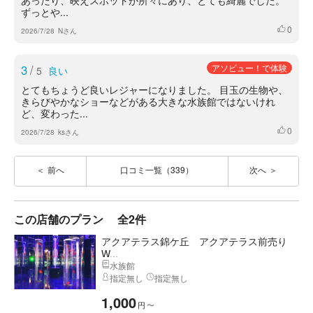
あったり、映えスポットが所々にあり、とても綺麗でした。
ずっとや...
0
いいね
2026/7/28
Nさん
3
/
アソビュー！で体験
5
良い
とてもちょうど良いレジャーになりました。 目玉の生物や、
きらびやかなショーなどがある大きな水族館ではないけれ
ど、変わった...
0
いいね
2026/7/28
ksさん
前へ
口コミ一覧（339）
次へ
この店舗のプラン
全2件
アクアテラス錦ケ丘 アクアテラス前売り
W...
水族館
指定無し
指定無し
1,000
円
〜