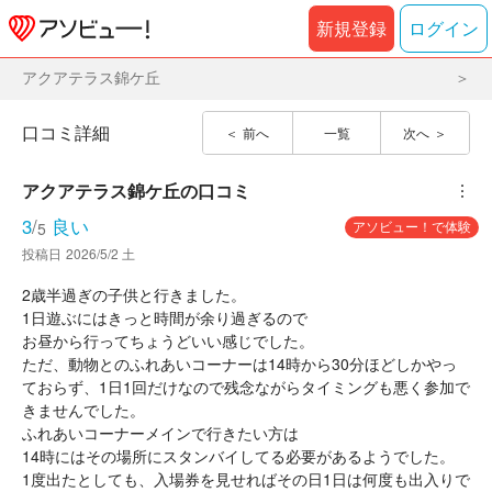
新規登録
ログイン
アクアテラス錦ケ丘
口コミ詳細
前へ
一覧
次へ
アクアテラス錦ケ丘
の口コミ
︙
3
/
良い
アソビュー！で体験
5
投稿日
2026/5/2 土
2歳半過ぎの子供と行きました。
1日遊ぶにはきっと時間が余り過ぎるので
お昼から行ってちょうどいい感じでした。
ただ、動物とのふれあいコーナーは14時から30分ほどしかやっ
ておらず、1日1回だけなので残念ながらタイミングも悪く参加で
きませんでした。
ふれあいコーナーメインで行きたい方は
14時にはその場所にスタンバイしてる必要があるようでした。
1度出たとしても、入場券を見せればその日1日は何度も出入りで