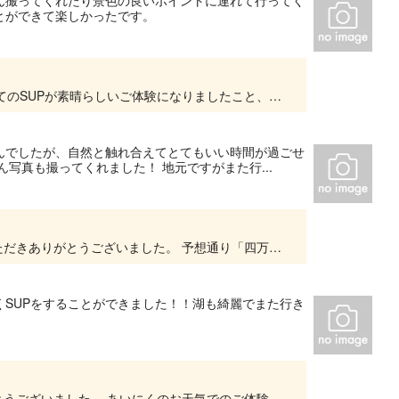
ん撮ってくれたり景色の良いポイントに連れて行ってく
とができて楽しかったです。
この度はご利用ありがとうございました。 初めてのSUPが素晴らしいご体験になりましたこと、私たちスタッフも嬉しく思います。 担当ガイドにも素敵なコメントを頂戴しましたこと伝えておきます...
んでしたが、自然と触れ合えてとてもいい時間が過ごせ
写真も撮ってくれました！ 地元ですがまた行...
この度は弊社「四万湖SUPツアー」をご利用いただきありがとうございました。 予想通り「四万ブルー」はご覧いただけませんでしたが、お天気は予想が外れ雨も降らずお楽しみいただけましたこと、...
SUPをすることができました！！湖も綺麗でまた行き
この度は「四万湖SUPツアー」のご利用ありがとうございました。 あいにくのお天気でのご体験でしたが、そのぶん湖上は他の利用者も少なく、静かな雰囲気の中お楽しみいただけたこと、また雨も降...