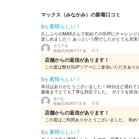
マックス（みなかみ）の新着口コミ
素晴らしい！
5
/
5
久しぶりのMAXさんで初めてのSUPにチャレン
楽しめました！ あっという間でしたがとても充実し
ヤスアキ
1
投稿日
2026/7/17 金
店舗からの返信があります！
素晴らしい！
5
/
5
本日はありがとうございました！30分ほど遅れ
最後までとても丁寧な対応でした。 ガイドを担当し
ありむ
0
投稿日
2026/7/13 月
店舗からの返信があります！
素晴らしい！
5
/
5