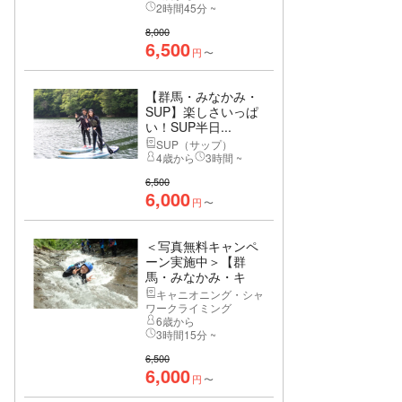
2時間45分 ~
8,000
6,500
円
〜
【群馬・みなかみ・
SUP】楽しさいっぱ
い！SUP半日...
SUP（サップ）
4歳から
3時間 ~
6,500
6,000
円
〜
＜写真無料キャンペ
ーン実施中＞【群
馬・みなかみ・キ
ャ...
キャニオニング・シャ
ワークライミング
6歳から
3時間15分 ~
6,500
6,000
円
〜