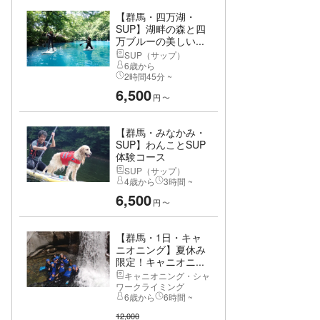
【群馬・四万湖・
SUP】湖畔の森と四
万ブルーの美しい...
SUP（サップ）
6歳から
2時間45分 ~
6,500
円
〜
【群馬・みなかみ・
SUP】わんことSUP
体験コース
SUP（サップ）
4歳から
3時間 ~
6,500
円
〜
【群馬・1日・キャ
ニオニング】夏休み
限定！キャニオニ...
キャニオニング・シャ
ワークライミング
6歳から
6時間 ~
12,000