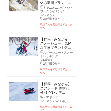
休み期間プラン！...
キャニオニング・シャ
ワークライミング
12歳から
3時間15分 ~
現在予約を受け付けておりま
せん
【群馬・みなかみ・
スノーシュー】気軽
な半日プラン！銀...
スノーシュー・スノー
トレッキング
6歳から
2時間30分 ~
現在予約を受け付けておりま
せん
【群馬・みなかみ】
エアボード(体験90
分)！ゲレンデ...
エアボード
13歳から
2時間 ~
現在予約を受け付けておりま
せん