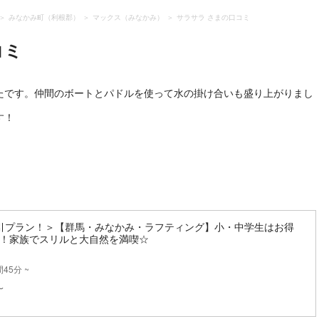
みなかみ町（利根郡）
マックス（みなかみ）
サラサラ さまの口コミ
コミ
たです。仲間のボートとパドルを使って水の掛け合いも盛り上がりまし
す！
引プラン！＞【群馬・みなかみ・ラフティング】小・中学生はお得
K！家族でスリルと大自然を満喫☆
45分 ~
〜