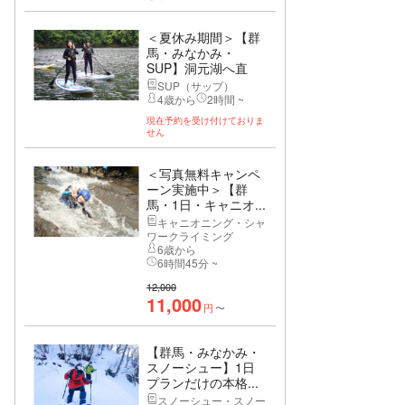
＜夏休み期間＞【群
馬・みなかみ・
SUP】洞元湖へ直
接...
SUP（サップ）
4歳から
2時間 ~
現在予約を受け付けておりま
せん
＜写真無料キャンペ
ーン実施中＞【群
馬・1日・キャニオ...
キャニオニング・シャ
ワークライミング
6歳から
6時間45分 ~
12,000
11,000
円
〜
【群馬・みなかみ・
スノーシュー】1日
プランだけの本格...
スノーシュー・スノー