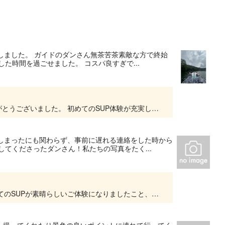
ジしました。 ガイドのダンさん無茶苦茶素敵な方で終始
た時間を過ごせました。 コスパ良すぎで...
この度は弊社SUPツアーにご参加いただきありがとうございました。 初めてのSUP体験が充実したお時間になりましたこと、私たちスタッフも嬉しく思います。 体験時間外も昔話をさせていただき...
てしまったにも関わらず、事前に遅れる連絡をした時から
てくださったダンさん！私たちの写真をたく...
この度はご利用ありがとうございました。 初めてのSUPが素晴らしいご体験になりましたこと、私たちスタッフも嬉しく思います。 担当ガイドにも素敵なコメントを頂戴しましたこと伝えておきます...