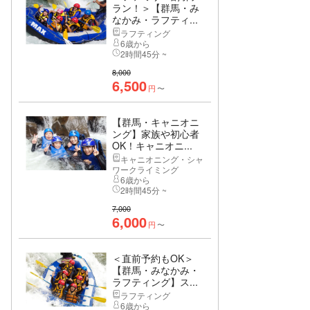
ラン！＞【群馬・み
なかみ・ラフティ...
ラフティング
6歳から
2時間45分 ~
8,000
6,500
円
〜
【群馬・キャニオニ
ング】家族や初心者
OK！キャニオニ...
キャニオニング・シャ
ワークライミング
6歳から
2時間45分 ~
7,000
6,000
円
〜
＜直前予約もOK＞
【群馬・みなかみ・
ラフティング】ス...
ラフティング
6歳から