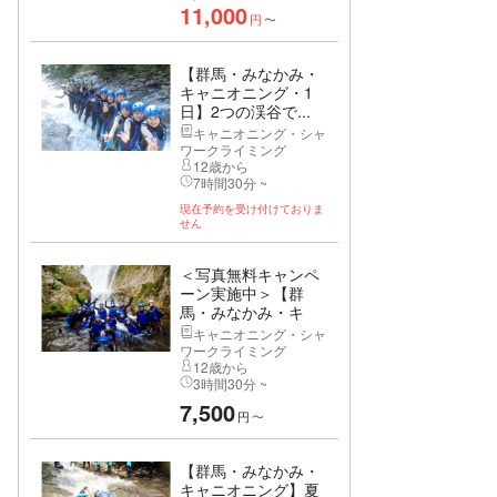
11,000
円
〜
【群馬・みなかみ・
キャニオニング・1
日】2つの渓谷で...
キャニオニング・シャ
ワークライミング
12歳から
7時間30分 ~
現在予約を受け付けておりま
せん
＜写真無料キャンペ
ーン実施中＞【群
馬・みなかみ・キ
ャ...
キャニオニング・シャ
ワークライミング
12歳から
3時間30分 ~
7,500
円
〜
【群馬・みなかみ・
キャニオニング】夏