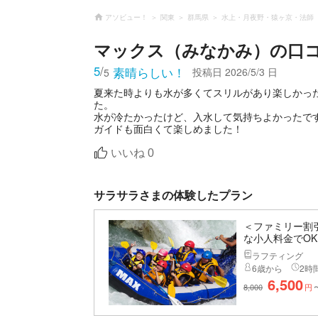
アソビュー！
関東
群馬県
水上・月夜野・猿ヶ京・法師
マックス（みなかみ）
の口
5
/
素晴らしい！
投稿日
2026/5/3 日
5
夏来た時よりも水が多くてスリルがあり楽しかっ
た。
水が冷たかったけど、入水して気持ちよかったで
ガイドも面白くて楽しめました！
いいね
0
サラサラさまの体験したプラン
＜ファミリー割
な小人料金でO
ラフティング
6歳から
2時間
6,500
8,000
円