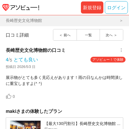
新規登録
ログイン
長崎歴史文化博物館
口コミ詳細
前へ
一覧
次へ
長崎歴史文化博物館
の口コミ
︙
4
/
とても良い
アソビュー！で体験
5
投稿日
2026/5/3 日
展示物がとても多く見応えがあります！雨の日なんかは時間潰し
に重宝しますよ(^ ^)
0
makiさまの体験したプラン
【最大130円割引】長崎歴史文化博物館 ...