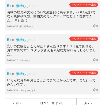
5
/
アソビュー！で体験
5
素晴らしい！
長崎の歴史や文化について総合的に展示され、パネルだけで
なく映像や模型、実物大のモックアップなどよく理解でき
た。 奉行所に...
0
いいね
2026/6/22
仮の都民さん
5
/
アソビュー！で体験
5
素晴らしい！
安いのに観るところがたくさんあります！ 1日見て回れる、
おすすめです✨ スタッフさんも素敵な方がいらっしゃいまし
た。
0
いいね
2026/6/10
shiinaさん
5
/
アソビュー！で体験
5
素晴らしい！
いろんな資料を見ることができてよかったです。また行って
みたいです。
0
いいね
2026/5/24
パパちゃんさん
前へ
口コミ一覧（176）
次へ