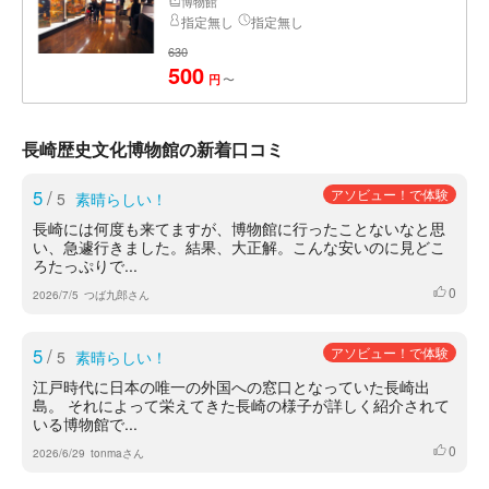
博物館
指定無し
指定無し
630
500
〜
円
長崎歴史文化博物館の新着口コミ
5
/
アソビュー！で体験
5
素晴らしい！
長崎には何度も来てますが、博物館に行ったことないなと思
い、急遽行きました。結果、大正解。こんな安いのに見どこ
ろたっぷりで...
0
いいね
2026/7/5
つば九郎さん
5
/
アソビュー！で体験
5
素晴らしい！
江戸時代に日本の唯一の外国への窓口となっていた長崎出
島。 それによって栄えてきた長崎の様子が詳しく紹介されて
いる博物館で...
0
いいね
2026/6/29
tonmaさん