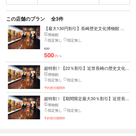
この店舗のプラン
全3件
【最大130円割引】長崎歴史文化博物館 ...
博物館
指定無し
指定無し
630
500
円
〜
超特割！【22％割引】近世長崎の歴史文化...
博物館
指定無し
指定無し
予約受付期間外
超特割！【期間限定最大30％割引】近世長...
博物館
指定無し
指定無し
予約受付期間外