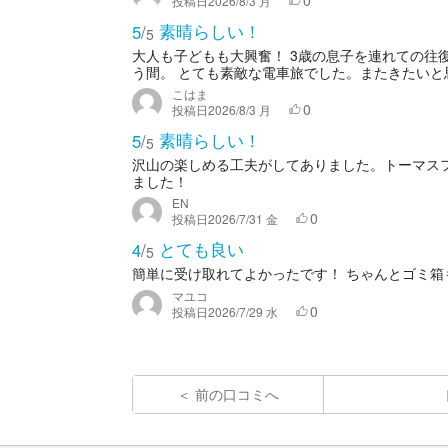
0
投稿日
2026/8/3 月
素晴らしい！
5
/
5
大人も子どもも大興奮！ 3歳の息子を連れての往
う間。 とても素敵な電車旅でした。またきたいと
こはま
0
投稿日
2026/8/3 月
素晴らしい！
5
/
5
沢山の楽しめる工夫がしてありました。トーマス
ました！
EN
0
投稿日
2026/7/31 金
とても良い
4
/
5
簡単に受け取れてよかったです！ ちゃんとゴミ
マユコ
0
投稿日
2026/7/29 水
前の口コミへ