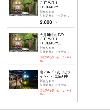
OUT WITH
THOMAS™...
観光列車
指定無し
指定無し
2,000
円
〜
大井川鐵道 DAY
OUT WITH
THOMAS™...
観光列車
指定無し
指定無し
現在予約を受け付けておりま
せん
南アルプスあぷとラ
イン2025星空列車
観光列車
指定無し
指定無し
現在予約を受け付けておりま
せん