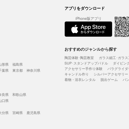
アプリをダウンロード
iPhone版アプリ
おすすめのジャンルから探す
陶芸体験･陶芸教室
ガラス細工･ガラス
SUP･スタンドアップパドル
ダイビン
山形県
福島県
アクセサリー手作り体験
パラグライダ
千葉県
東京都
神奈川県
キャンドル作り
シルバーアクセサリー
着物・浴衣レンタル
脱出ゲーム
バ
奈良県
和歌山県
山口県
大分県
宮崎県
鹿児島県