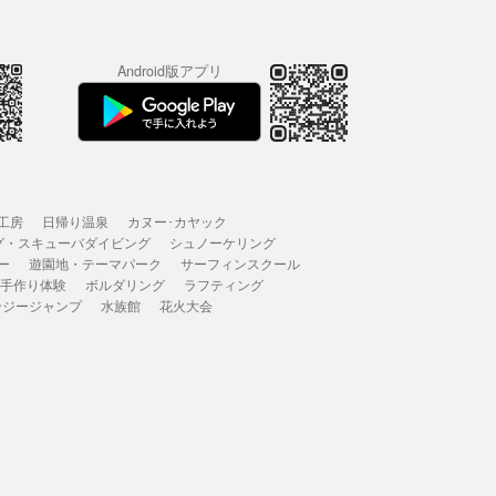
Android版アプリ
工房
日帰り温泉
カヌー･カヤック
グ・スキューバダイビング
シュノーケリング
ー
遊園地・テーマパーク
サーフィンスクール
 手作り体験
ボルダリング
ラフティング
ンジージャンプ
水族館
花火大会