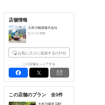
店舗情報
大井川鐵道株式会社
口コミ(1,328)
お気に入りに追加する(1215)
この店舗をシェアする
facebook
x
mail
この店舗のプラン
全3件
大井川鐵道 DAY