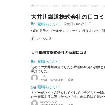
アソビュー！
東海
静岡県
焼津・御前崎
島田市
大
大井川鐵道株式会社
の口コミ
5
/
素晴らしい！
投稿日
2026/5/3 日
5
4歳の息子とゴールデンウィークに行きました。
いいね
0
大井川鐵道株式会社の新着口コミ
素晴らしい！
5
/
5
初めての大井川鐵道でしたが片道約40分のお供
満足でした。
りん
0
投稿日
2026/8/3 月
素晴らしい！
5
/
5
トビーがたくさん話をしてくれて、子どもと一緒
か千頭駅よりは涼しかったです。飲み物は必須だ
ばななミルク