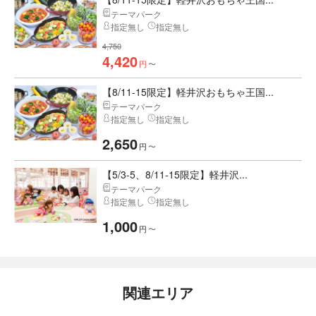
テーマパーク
指定無し
指定無し
4,750
4,420
円
〜
【8/11-15限定】軽井沢おもちゃ王国...
テーマパーク
指定無し
指定無し
2,650
円
〜
【5/3-5、8/11-15限定】軽井沢...
テーマパーク
指定無し
指定無し
1,000
円
〜
関連エリア