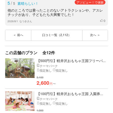
5
/
アソビュー！で体験
5
素晴らしい！
他のところでは乗ったことのないアトラクションや、アスレ
チックがあり、子どもたち大興奮でした！
0
いいね
2026/8/1
なつきさん
前へ
口コミ一覧（2,112）
次へ
この店舗のプラン
全12件
【500円引】軽井沢おもちゃ王国フリーパ...
テーマパーク
指定無し
指定無し
3,100
2,600
円
〜
【100円引】軽井沢おもちゃ王国 入園券...
テーマパーク
指定無し
指定無し
1,000