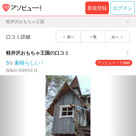
新規登録
ログイン
軽井沢おもちゃ王国
口コミ詳細
前へ
一覧
次へ
軽井沢おもちゃ王国
の口コミ
︙
5
/
素晴らしい！
アソビュー！で体験
5
投稿日
2026/5/3 日