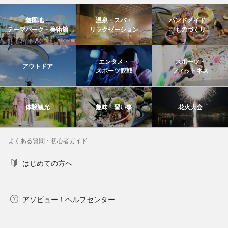
遊園地・
温泉・スパ・
ハンドメイド・
テーマパーク・美術館
リラクゼーション
ものづくり
エンタメ・
スポーツ・
アウトドア
スポーツ観戦
フィットネス
体験観光
趣味・習い事
花火大会
よくある質問・初心者ガイド
はじめての方へ
アソビュー！ヘルプセンター