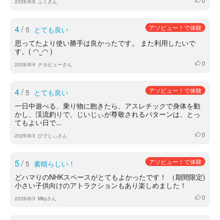
0
いいね
2026/8/8
ふくさん
4
/
アソビュー！で体験
5
とても良い
思ってたより使い勝手は良かったです。 また利用したいで
す。( ◠‿◠ )
0
いいね
2026/8/4
ナカビューさん
4
/
アソビュー！で体験
5
とても良い
一日中遊べる、乗り物に飽きたら、アスレチックで身体を動
かし、渓流釣りで、じいじぃが尊敬されるパターンは、とっ
てもよい日で...
0
いいね
2026/8/3
ひでじぃさん
5
/
アソビュー！で体験
5
素晴らしい！
どハマりのNHKスペースがとてもよかったです！ （期間限定)
小さい子供向けのアトラクションもあり楽しめました！
0
いいね
2026/8/3
Mkyさん