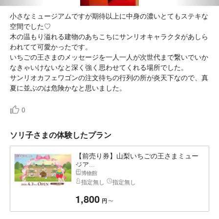
小さなミュージアムですが期待以上に中身の濃いとてもステキな
空間でした♡
木の温もり溢れる建物のあちこちにサンリオキャラクタがあしら
われてて可愛かったです。
いちごの王さまのメッセージを一人一人が次世代まで繋いでいか
なきゃいけないなと深く強く思わせてくれる場所でした。
サンリオカフェワゴンの注文待ちの行列の所が炎天下なので、真
夏に並ぶのは危険かなと思いました。
0
ソリ子さまの体験したプラン
【前売り券】山梨いちごの王さまミュー
ジア...
博物館
指定無し
指定無し
1,800
〜
円