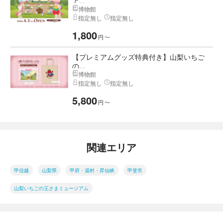
ア...
博物館
指定無し
指定無し
1,800
円
〜
【プレミアムグッズ特典付き】山梨いちご
の...
博物館
指定無し
指定無し
5,800
円
〜
関連エリア
甲信越
山梨県
甲府・湯村・昇仙峡
甲斐市
山梨いちごの王さまミュージアム