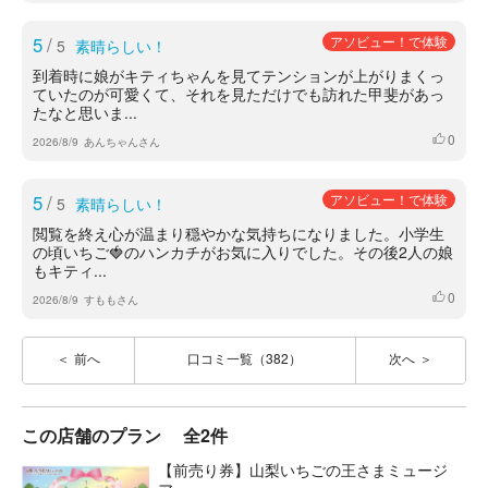
5
/
アソビュー！で体験
5
素晴らしい！
到着時に娘がキティちゃんを見てテンションが上がりまくっ
ていたのが可愛くて、それを見ただけでも訪れた甲斐があっ
たなと思いま...
0
いいね
2026/8/9
あんちゃんさん
5
/
アソビュー！で体験
5
素晴らしい！
閲覧を終え心が温まり穏やかな気持ちになりました。小学生
の頃いちご🍓のハンカチがお気に入りでした。その後2人の娘
もキティ...
0
いいね
2026/8/9
すももさん
前へ
口コミ一覧（382）
次へ
この店舗のプラン
全2件
【前売り券】山梨いちごの王さまミュージ