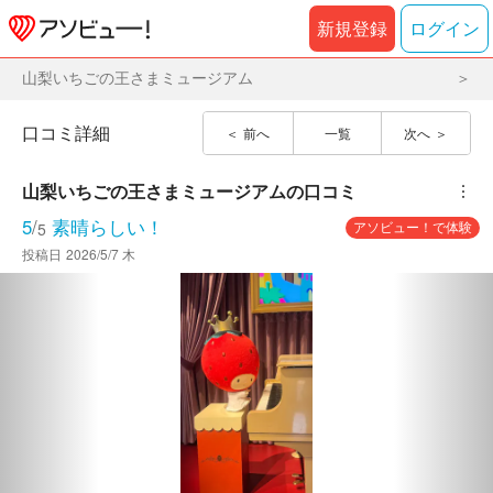
新規登録
ログイン
山梨いちごの王さまミュージアム
口コミ詳細
前へ
一覧
次へ
山梨いちごの王さまミュージアム
の口コミ
︙
5
/
素晴らしい！
アソビュー！で体験
5
投稿日
2026/5/7 木