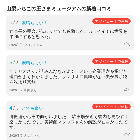
山梨いちごの王さまミュージアムの新着口コミ
5
/
アソビュー！で体験
5
素晴らしい！
辻会長の理念が伝わりとても感動した。カワイイ！は世界を
平和にすると思った。
0
いいね
2026/8/9
クコノミさん
5
/
アソビュー！で体験
5
素晴らしい！
サンリオさんが「みんななかよく」という企業理念を掲げた
理由がよくわかりました。サンリオに興味がない夫が展示物
を私より真剣...
0
いいね
2026/8/9
和田さん
4
/
アソビュー！で体験
5
とても良い
御殿場から車で向かいました。 駐車場が近く管内も見やすく
楽しかったです。美術館スタッフさんの解説が面白かったで
す。
0
いいね
2026/8/9
きなこさん