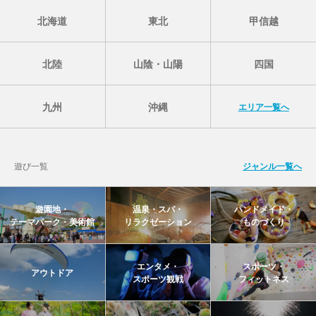
北海道
東北
甲信越
北陸
山陰・山陽
四国
九州
沖縄
エリア一覧へ
遊び一覧
ジャンル一覧へ
遊園地・
温泉・スパ・
ハンドメイド・
テーマパーク・美術館
リラクゼーション
ものづくり
エンタメ・
スポーツ・
アウトドア
スポーツ観戦
フィットネス