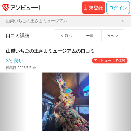
新規登録
ログイン
山梨いちごの王さまミュージアム
口コミ詳細
前へ
一覧
次へ
山梨いちごの王さまミュージアム
の口コミ
︙
3
/
良い
アソビュー！で体験
5
投稿日
2026/5/8 金