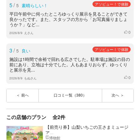
5
/
アソビュー！で体験
5
素晴らしい！
平日午前中に伺ったところゆっくり展示を見ることができて
良かったです。また、スタッフの方から「お写真撮りましょ
うか？」など...
0
いいね
2026/8/9
えさん
3
/
アソビュー！で体験
5
良い
施設は1時間で余裕で回れる広さでした。駐車場は施設の目の
前にあり、立地は十分でした。人もあまりおらず、ゆっくり
と展示を見...
0
いいね
2026/8/9
もぬさん
前へ
口コミ一覧（380）
次へ
この店舗のプラン
全2件
【前売り券】山梨いちごの王さまミュージ
ア...
博物館