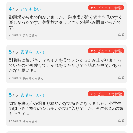
4
/
アソビュー！で体験
5
とても良い
御殿場から車で向かいました。 駐車場が近く管内も見やすく
楽しかったです。美術館スタッフさんの解説が面白かったで
す。
0
いいね
2026/8/9
きなこさん
5
/
アソビュー！で体験
5
素晴らしい！
到着時に娘がキティちゃんを見てテンションが上がりまくっ
ていたのが可愛くて、それを見ただけでも訪れた甲斐があっ
たなと思いま...
0
いいね
2026/8/9
あんちゃんさん
5
/
アソビュー！で体験
5
素晴らしい！
閲覧を終え心が温まり穏やかな気持ちになりました。小学生
の頃いちご🍓のハンカチがお気に入りでした。その後2人の娘
もキティ...
0
いいね
2026/8/9
すももさん