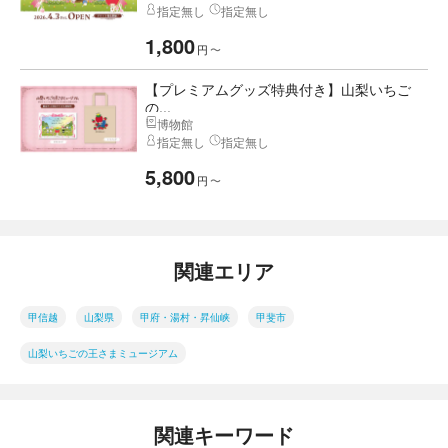
指定無し
指定無し
1,800
円
〜
【プレミアムグッズ特典付き】山梨いちご
の...
博物館
指定無し
指定無し
5,800
円
〜
関連エリア
甲信越
山梨県
甲府・湯村・昇仙峡
甲斐市
山梨いちごの王さまミュージアム
関連キーワード