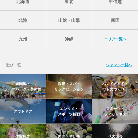
北海道
東北
甲信越
北陸
山陰・山陽
四国
九州
沖縄
エリア一覧へ
遊び一覧
ジャンル一覧へ
遊園地・
温泉・スパ・
ハンドメイド・
テーマパーク・美術館
リラクゼーション
ものづくり
エンタメ・
スポーツ・
アウトドア
スポーツ観戦
フィットネス
体験観光
趣味・習い事
花火大会