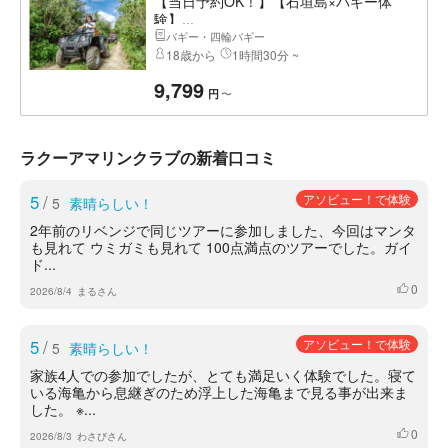
【当日予約OK！】【石垣島×バギー体
験】...
バギー・四輪バギー
18歳から
1時間30分 ~
9,799
〜
円
ラクーアマリンクラブの新着口コミ
5
/
アソビュー！で体験
5
素晴らしい！
2年前のリベンジで同じツアーに参加しました、今回はマンタ
も見れて ウミガミも見れて 100点満点のツアーでした。ガイ
ド...
0
いいね
2026/8/4
まるさん
5
/
アソビュー！で体験
5
素晴らしい！
家族4人での参加でしたが、とても満足いく体験でした。寝て
いる海亀から息継ぎのため浮上した海亀まで見る事が出来ま
した。 ※...
0
いいね
2026/8/3
わさびさん