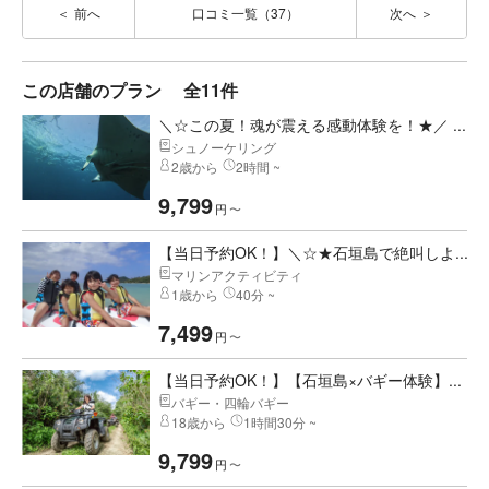
前へ
口コミ一覧（37）
次へ
この店舗のプラン
全11件
＼☆この夏！魂が震える感動体験を！★／ ...
シュノーケリング
2歳から
2時間 ~
9,799
円
〜
【当日予約OK！】＼☆★石垣島で絶叫しよ...
マリンアクティビティ
1歳から
40分 ~
7,499
円
〜
【当日予約OK！】【石垣島×バギー体験】...
バギー・四輪バギー
18歳から
1時間30分 ~
9,799
円
〜