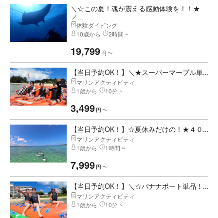
＼☆この夏！魂が震える感動体験を！！★
／...
体験ダイビング
10歳から
2時間 ~
19,799
円
〜
【当日予約OK！】＼★スーパーマーブル単...
マリンアクティビティ
1歳から
10分 ~
3,499
円
〜
【当日予約OK！】☆夏休みだけの！★４０...
マリンアクティビティ
1歳から
1時間 ~
7,999
円
〜
【当日予約OK！】＼☆バナナボート単品！...
マリンアクティビティ
1歳から
10分 ~