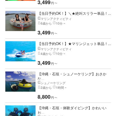
3,499
円
〜
【当日予約OK！】＼★絶叫スリラー単品！...
マリンアクティビティ
6歳から
10分 ~
3,499
円
〜
【当日予約OK！】★マリンジェット単品！...
マリンアクティビティ
4歳から
10分 ~
3,499
円
〜
【沖縄・石垣・シュノーケリング】おさか
な...
シュノーケリング
2歳から
1時間 ~
8,800
円
〜
【沖縄・石垣・体験ダイビング】かわいい
お...