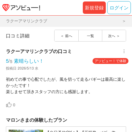
新規登録
ログイン
ラクーアマリンクラブ
口コミ詳細
前へ
一覧
次へ
ラクーアマリンクラブ
の口コミ
︙
5
/
素晴らしい！
アソビュー！で体験
5
投稿日
2026/5/13 水
初めての事で心配でしたが、風を切って走るバギーは最高に楽し
かったです！
楽しませて頂きスタッフの方にも感謝します。
0
マロンさまの体験したプラン