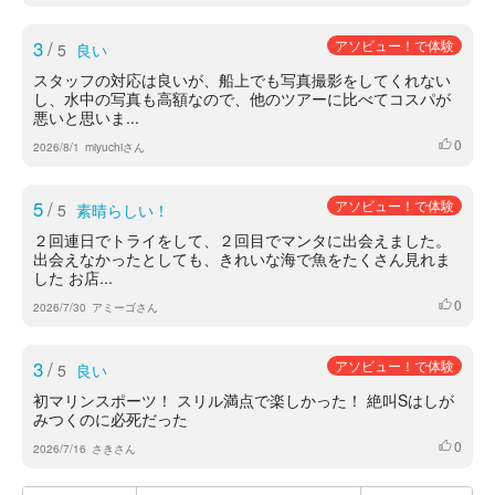
3
/
アソビュー！で体験
5
良い
スタッフの対応は良いが、船上でも写真撮影をしてくれない
し、水中の写真も高額なので、他のツアーに比べてコスパが
悪いと思いま...
0
いいね
2026/8/1
miyuchiさん
5
/
アソビュー！で体験
5
素晴らしい！
２回連日でトライをして、２回目でマンタに出会えました。
出会えなかったとしても、きれいな海で魚をたくさん見れま
した お店...
0
いいね
2026/7/30
アミーゴさん
3
/
アソビュー！で体験
5
良い
初マリンスポーツ！ スリル満点で楽しかった！ 絶叫Sはしが
みつくのに必死だった
0
いいね
2026/7/16
さきさん