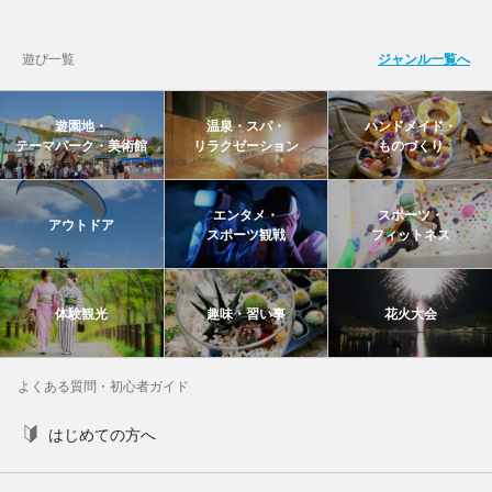
遊び一覧
ジャンル一覧へ
遊園地・
温泉・スパ・
ハンドメイド・
テーマパーク・美術館
リラクゼーション
ものづくり
エンタメ・
スポーツ・
アウトドア
スポーツ観戦
フィットネス
体験観光
趣味・習い事
花火大会
よくある質問・初心者ガイド
はじめての方へ