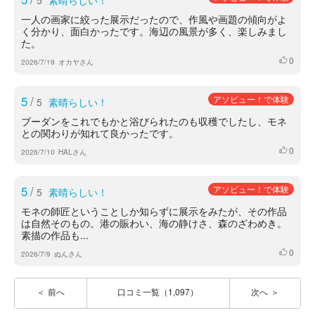
5
素晴らしい！
一人の画家に絞った展示だったので、作風や画題の傾向がよ
く分かり、面白かったです。海辺の風景が多く、楽しみまし
た。
0
いいね
2026/7/19
オカヤさん
5
/
アソビュー！で体験
5
素晴らしい！
ブーダンをこれでもかと浴びられたのも収穫でしたし、モネ
との関わりが知れて良かったです。
0
いいね
2026/7/10
HALさん
5
/
アソビュー！で体験
5
素晴らしい！
モネの師匠ということしか知らずに展示をみたが、その作品
は自然そのもの。港の賑わい、海の静けさ、森のざわめき。
素描の作品も...
0
いいね
2026/7/9
ぬんさん
前へ
口コミ一覧（1,097）
次へ