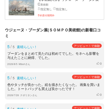
美術館
指定無し
指定無し
予約受付期間外
ウジェーヌ・ブーダン展(ＳＯＭＰＯ美術館)の新着口コ
ミ
5
/
アソビュー！で体験
5
素晴らしい！
ブーダンをまとめて見たのは初めてでした。モネへも影響を
与えたことに納得、でした。
0
いいね
2026/8/5
kitsunさん
5
/
アソビュー！で体験
5
素晴らしい！
色やタッチが良かった。絵を描きたくなった。 画集を買いま
した。トートバッグも買えば良かったです！
0
いいね
2026/7/26
ナポリタンさん
5
/
アソビュー！で体験