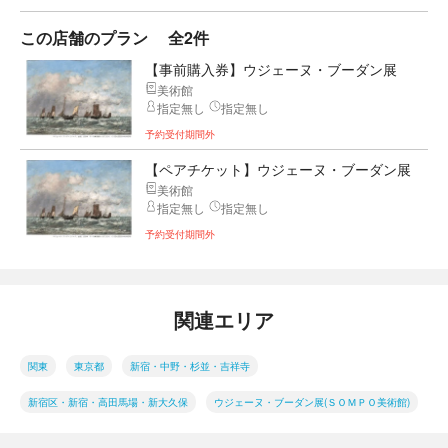
この店舗のプラン
全2件
【事前購入券】ウジェーヌ・ブーダン展
美術館
指定無し
指定無し
予約受付期間外
【ペアチケット】ウジェーヌ・ブーダン展
美術館
指定無し
指定無し
予約受付期間外
関連エリア
関東
東京都
新宿・中野・杉並・吉祥寺
新宿区・新宿・高田馬場・新大久保
ウジェーヌ・ブーダン展(ＳＯＭＰＯ美術館)