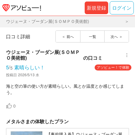
新規登録
ログイン
ウジェーヌ・ブーダン展(ＳＯＭＰＯ美術館)
口コミ詳細
前へ
一覧
次へ
ウジェーヌ・ブーダン展(ＳＯＭＰ
︙
Ｏ美術館)
の口コミ
5
/
素晴らしい！
アソビュー！で体験
5
投稿日
2026/5/13 水
海と空の筆の使い方が素晴らしい。風とか温度とか感じてしま
う。
0
メタルさまの体験したプラン
【事前購入券】ウジェーヌ・ブーダン展