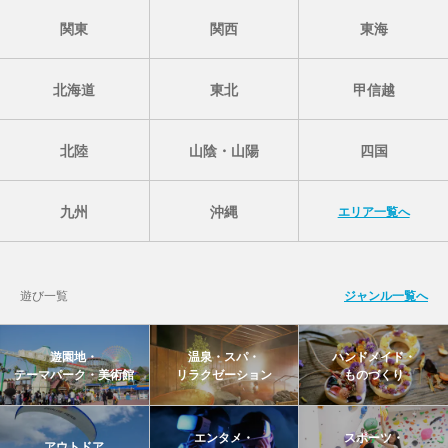
関東
関西
東海
北海道
東北
甲信越
北陸
山陰・山陽
四国
九州
沖縄
エリア一覧へ
遊び一覧
ジャンル一覧へ
遊園地・
温泉・スパ・
ハンドメイド・
テーマパーク・美術館
リラクゼーション
ものづくり
エンタメ・
スポーツ・
アウトドア