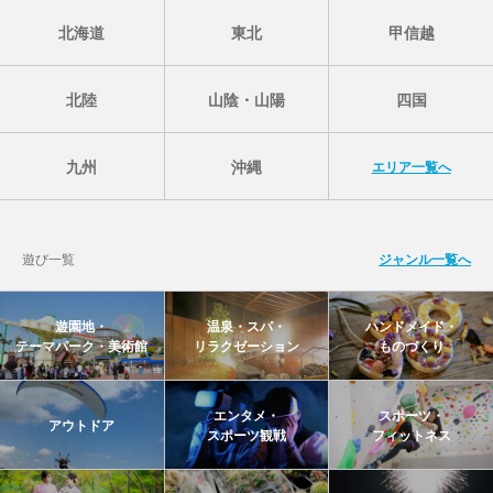
北海道
東北
甲信越
北陸
山陰・山陽
四国
九州
沖縄
エリア一覧へ
遊び一覧
ジャンル一覧へ
遊園地・
温泉・スパ・
ハンドメイド・
テーマパーク・美術館
リラクゼーション
ものづくり
エンタメ・
スポーツ・
アウトドア
スポーツ観戦
フィットネス