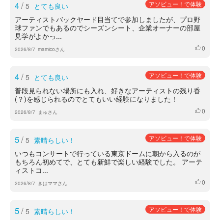
4
/
アソビュー！で体験
5
とても良い
アーティストバックヤード目当てで参加しましたが、プロ野
球ファンでもあるのでシーズンシート、企業オーナーの部屋
見学がよかっ...
0
いいね
2026/8/7
mamicoさん
4
/
アソビュー！で体験
5
とても良い
普段見られない場所にも入れ、好きなアーティストの残り香
(？)を感じられるのでとてもいい経験になりました！
0
いいね
2026/8/7
まゅさん
5
/
アソビュー！で体験
5
素晴らしい！
いつもコンサートで行っている東京ドームに朝から入るのが
もちろん初めてで、とても新鮮で楽しい経験でした。 アーテ
ィストコ...
0
いいね
2026/8/7
きはママさん
5
/
アソビュー！で体験
5
素晴らしい！