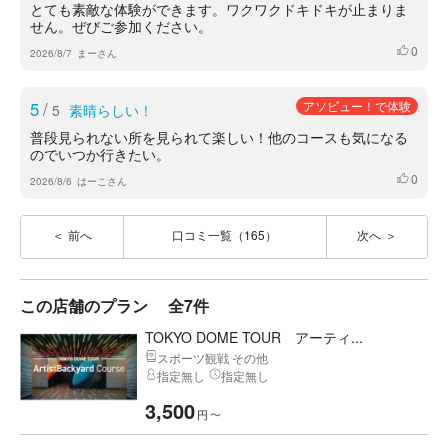
とても素敵な体験ができます。ワクワクドキドキが止まりま
せん。ぜびご参加ください。
0
いいね
2026/8/7
まーさん
5
/
アソビュー！で体験
5
素晴らしい！
普段見られない所を見られて楽しい！他のコースも気になる
のでいつか行きたい。
0
いいね
2026/8/6
はーこさん
前へ
口コミ一覧（165）
次へ
この店舗のプラン
全7件
TOKYO DOME TOUR アーティ...
スポーツ観戦 その他
指定無し
指定無し
3,500
円
〜