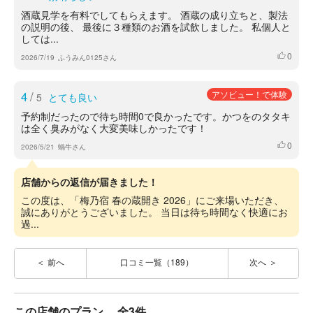
酒蔵見学を有料でしてもらえます。 酒蔵の成り立ちと、製法
の説明の後、 最後に３種類のお酒を試飲しました。 私個人と
しては...
0
いいね
2026/7/19
ふうみん0125さん
4
/
アソビュー！で体験
5
とても良い
予約制だったので待ち時間0で良かったです。かつをのタタキ
は全く臭みがなく大変美味しかったです！
0
いいね
2026/5/21
蝸牛さん
店舗からの返信が届きました！
この度は、「梅乃宿 春の蔵開き 2026」にご来場いただき、
誠にありがとうございました。 当日は待ち時間なく快適にお
過...
前へ
口コミ一覧（189）
次へ
この店舗のプラン
全3件