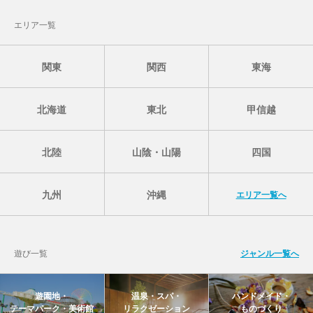
エリア一覧
関東
関西
東海
北海道
東北
甲信越
北陸
山陰・山陽
四国
九州
沖縄
エリア一覧へ
遊び一覧
ジャンル一覧へ
遊園地・
温泉・スパ・
ハンドメイド・
テーマパーク・美術館
リラクゼーション
ものづくり