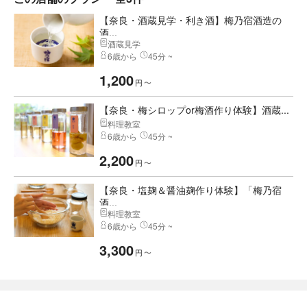
【奈良・酒蔵見学・利き酒】梅乃宿酒造の
酒...
酒蔵見学
6歳から
45分 ~
1,200
円
〜
【奈良・梅シロップor梅酒作り体験】酒蔵...
料理教室
6歳から
45分 ~
2,200
円
〜
【奈良・塩麹＆醤油麹作り体験】「梅乃宿
酒...
料理教室
6歳から
45分 ~
3,300
円
〜