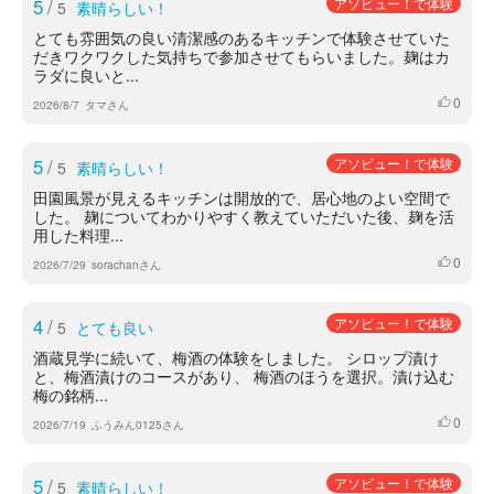
5
/
アソビュー！で体験
5
素晴らしい！
とても雰囲気の良い清潔感のあるキッチンで体験させていた
だきワクワクした気持ちで参加させてもらいました。麹はカ
ラダに良いと...
0
いいね
2026/8/7
タマさん
5
/
アソビュー！で体験
5
素晴らしい！
田園風景が見えるキッチンは開放的で、居心地のよい空間で
した。 麹についてわかりやすく教えていただいた後、麹を活
用した料理...
0
いいね
2026/7/29
sorachanさん
4
/
アソビュー！で体験
5
とても良い
酒蔵見学に続いて、梅酒の体験をしました。 シロップ漬け
と、梅酒漬けのコースがあり、 梅酒のほうを選択。漬け込む
梅の銘柄...
0
いいね
2026/7/19
ふうみん0125さん
5
/
アソビュー！で体験
5
素晴らしい！