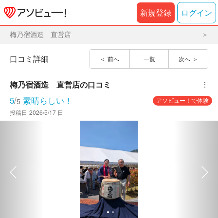
新規登録
ログイン
梅乃宿酒造 直営店
口コミ詳細
前へ
一覧
次へ
梅乃宿酒造　直営店
の口コミ
︙
5
/
素晴らしい！
アソビュー！で体験
5
投稿日
2026/5/17 日