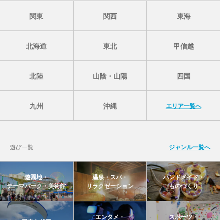
関東
関西
東海
北海道
東北
甲信越
北陸
山陰・山陽
四国
九州
沖縄
エリア一覧へ
遊び一覧
ジャンル一覧へ
遊園地・
温泉・スパ・
ハンドメイド・
テーマパーク・美術館
リラクゼーション
ものづくり
エンタメ・
スポーツ・