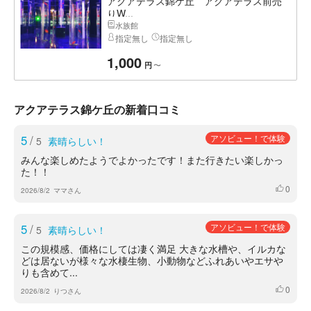
アクアテラス錦ケ丘 アクアテラス前売
りW...
水族館
指定無し
指定無し
1,000
〜
円
アクアテラス錦ケ丘の新着口コミ
5
/
アソビュー！で体験
5
素晴らしい！
みんな楽しめたようでよかったです！また行きたい楽しかっ
た！！
0
いいね
2026/8/2
ママさん
5
/
アソビュー！で体験
5
素晴らしい！
この規模感、価格にしては凄く満足 大きな水槽や、イルカな
どは居ないが様々な水棲生物、小動物などふれあいやエサや
りも含めて...
0
いいね
2026/8/2
りつさん