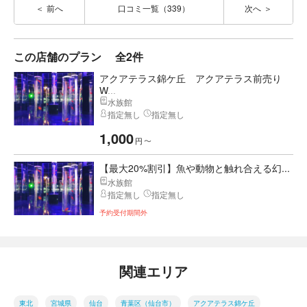
前へ
口コミ一覧（339）
次へ
この店舗のプラン
全2件
アクアテラス錦ケ丘 アクアテラス前売り
W...
水族館
指定無し
指定無し
1,000
円
〜
【最大20%割引】魚や動物と触れ合える幻...
水族館
指定無し
指定無し
予約受付期間外
関連エリア
東北
宮城県
仙台
青葉区（仙台市）
アクアテラス錦ケ丘