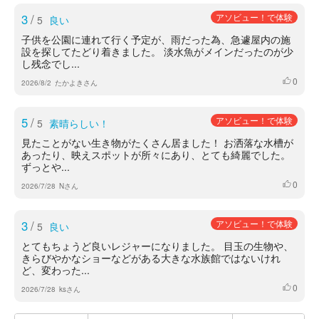
3
/
アソビュー！で体験
5
良い
子供を公園に連れて行く予定が、雨だった為、急遽屋内の施
設を探してたどり着きました。 淡水魚がメインだったのが少
し残念でし...
0
いいね
2026/8/2
たかよきさん
5
/
アソビュー！で体験
5
素晴らしい！
見たことがない生き物がたくさん居ました！ お洒落な水槽が
あったり、映えスポットが所々にあり、とても綺麗でした。
ずっとや...
0
いいね
2026/7/28
Nさん
3
/
アソビュー！で体験
5
良い
とてもちょうど良いレジャーになりました。 目玉の生物や、
きらびやかなショーなどがある大きな水族館ではないけれ
ど、変わった...
0
いいね
2026/7/28
ksさん