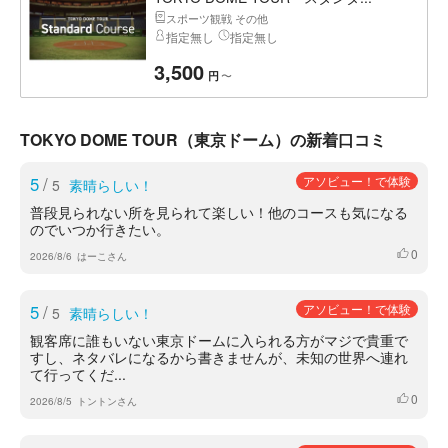
スポーツ観戦 その他
指定無し
指定無し
3,500
〜
円
TOKYO DOME TOUR（東京ドーム）の新着口コミ
5
/
アソビュー！で体験
5
素晴らしい！
普段見られない所を見られて楽しい！他のコースも気になる
のでいつか行きたい。
0
いいね
2026/8/6
はーこさん
5
/
アソビュー！で体験
5
素晴らしい！
観客席に誰もいない東京ドームに入られる方がマジで貴重で
すし、ネタバレになるから書きませんが、未知の世界へ連れ
て行ってくだ...
0
いいね
2026/8/5
トントンさん