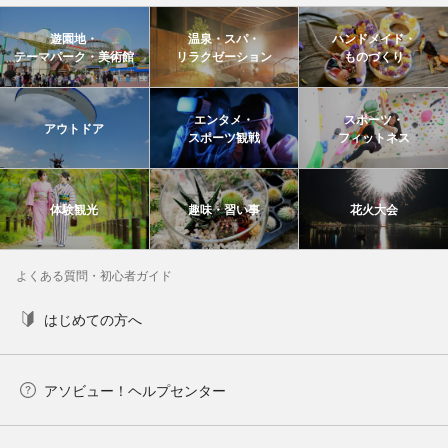
遊園地・
温泉・スパ・
ハンドメイド・
テーマパーク・美術館
リラクゼーション
ものづくり
エンタメ・
スポーツ・
アウトドア
スポーツ観戦
フィットネス
体験観光
趣味・習い事
花火大会
よくある質問・初心者ガイド
はじめての方へ
アソビュー！ヘルプセンター