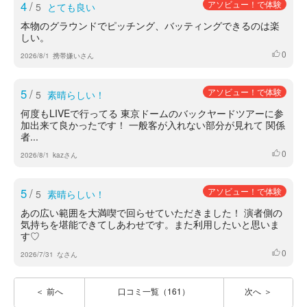
4
/
アソビュー！で体験
5
とても良い
本物のグラウンドでピッチング、バッティングできるのは楽
しい。
0
いいね
2026/8/1
携帯嫌いさん
5
/
アソビュー！で体験
5
素晴らしい！
何度もLIVEで行ってる 東京ドームのバックヤードツアーに参
加出来て良かったです！ 一般客が入れない部分が見れて 関係
者...
0
いいね
2026/8/1
kazさん
5
/
アソビュー！で体験
5
素晴らしい！
あの広い範囲を大満喫で回らせていただきました！ 演者側の
気持ちを堪能できてしあわせです。また利用したいと思いま
す♡
0
いいね
2026/7/31
なさん
前へ
口コミ一覧（161）
次へ