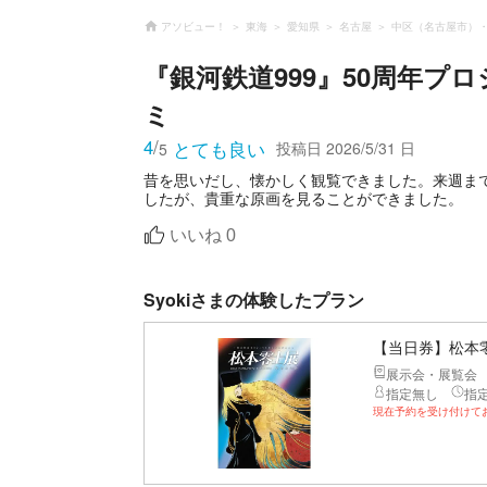
アソビュー！
東海
愛知県
名古屋
中区（名古屋市）
『銀河鉄道999』50周年プ
ミ
4
/
とても良い
投稿日
2026/5/31 日
5
昔を思いだし、懐かしく観覧できました。来週ま
したが、貴重な原画を見ることができました。
いいね
0
Syokiさまの体験したプラン
【当日券】松本
展示会・展覧会
指定無し
指
現在予約を受け付けて