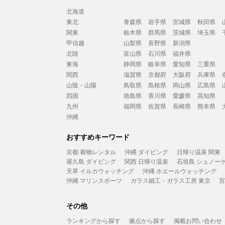
北海道
東北
青森県
岩手県
宮城県
秋田県
関東
栃木県
群馬県
茨城県
埼玉県
甲信越
山梨県
長野県
新潟県
北陸
富山県
石川県
福井県
東海
静岡県
岐阜県
愛知県
三重県
関西
滋賀県
京都府
大阪府
兵庫県
山陰・山陽
鳥取県
島根県
岡山県
広島県
四国
徳島県
香川県
愛媛県
高知県
九州
福岡県
佐賀県
長崎県
熊本県
沖縄
おすすめキーワード
京都 着物レンタル
沖縄 ダイビング
日帰り温泉 関東
屋久島 ダイビング
関西 日帰り温泉
石垣島 シュノー
天草 イルカウォッチング
沖縄 ホエールウォッチング
沖縄 マリンスポーツ
ガラス細工・ガラス工房 東京
宮
その他
ランキングから探す
拠点から探す
掲載お問い合わせ