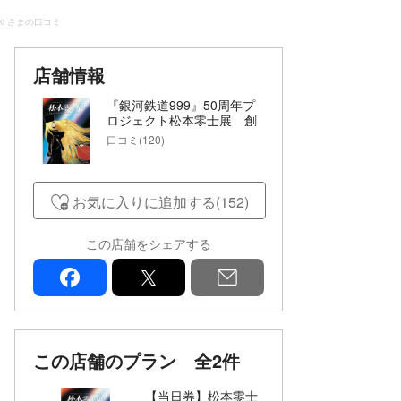
oki さまの口コミ
店舗情報
『銀河鉄道999』50周年プ
ロジェクト松本零士展 創
作の旅路
口コミ(120)
お気に入りに追加する(152)
この店舗をシェアする
facebook
x
mail
この店舗のプラン
全2件
【当日券】松本零士