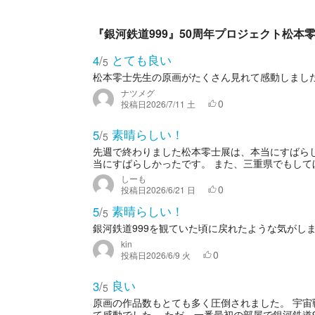
『銀河鉄道999』50周年プロジェクト松本
とても良い
4
/
5
松本零士先生の原画がたくさん見れて感動しまし
ナツメグ
0
投稿日
2026/7/11 土
素晴らしい！
5
/
5
先週で終わりました松本零士展は、本当にすばら
当にすばらしかったです。 また、三重県でもして
しーも
0
投稿日
2026/6/21 日
素晴らしい！
5
/
5
銀河鉄道999を観ていた頃に戻れたような気がし
kin
0
投稿日
2026/6/9 火
良い
3
/
5
原画の作品数もとても多く圧倒されました。 宇
て感動でした。 ただ、一番最初の部屋で銀河鉄道9