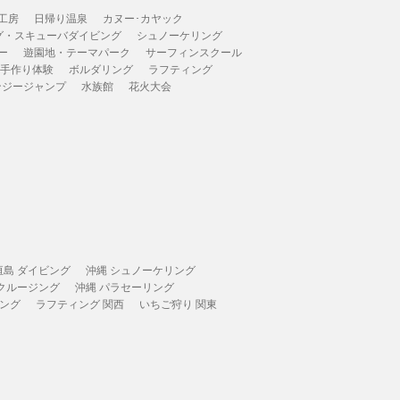
工房
日帰り温泉
カヌー･カヤック
グ・スキューバダイビング
シュノーケリング
ー
遊園地・テーマパーク
サーフィンスクール
 手作り体験
ボルダリング
ラフティング
ンジージャンプ
水族館
花火大会
垣島 ダイビング
沖縄 シュノーケリング
 クルージング
沖縄 パラセーリング
ィング
ラフティング 関西
いちご狩り 関東