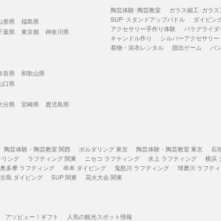
陶芸体験･陶芸教室
ガラス細工･ガラス
SUP･スタンドアップパドル
ダイビン
山形県
福島県
アクセサリー手作り体験
パラグライダ
千葉県
東京都
神奈川県
キャンドル作り
シルバーアクセサリー
着物・浴衣レンタル
脱出ゲーム
バ
奈良県
和歌山県
山口県
大分県
宮崎県
鹿児島県
陶芸体験・陶芸教室 関西
ボルダリング 東京
陶芸体験・陶芸教室 東京
石
ケリング
ラフティング 関東
ニセコ ラフティング
水上 ラフティング
横浜
奥多摩 ラフティング
串本 ダイビング
鬼怒川 ラフティング
球磨川 ラフテ
古島 ダイビング
SUP 関東
花火大会 関東
アソビュー！ギフト
人気の観光スポット情報