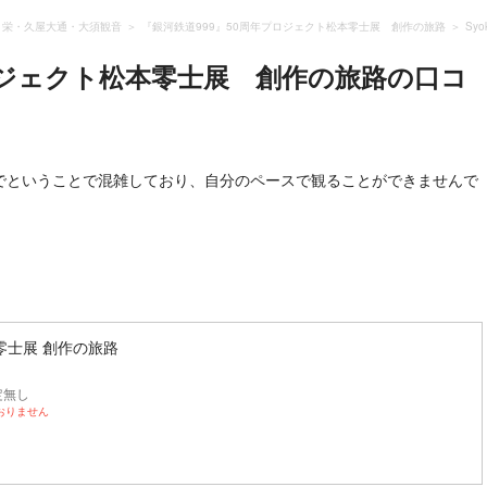
・栄・久屋大通・大須観音
『銀河鉄道999』50周年プロジェクト松本零士展 創作の旅路
Sy
ロジェクト松本零士展 創作の旅路
の口コ
でということで混雑しており、自分のペースで観ることができませんで
零士展 創作の旅路
定無し
おりません