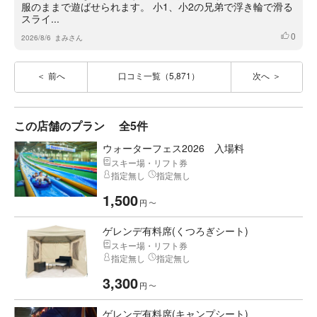
服のままで遊ばせられます。 小1、小2の兄弟で浮き輪で滑る
スライ...
0
いいね
2026/8/6
まみさん
前へ
口コミ一覧（5,871）
次へ
この店舗のプラン
全5件
ウォーターフェス2026 入場料
スキー場・リフト券
指定無し
指定無し
1,500
円
〜
ゲレンデ有料席(くつろぎシート)
スキー場・リフト券
指定無し
指定無し
3,300
円
〜
ゲレンデ有料席(キャンプシート)