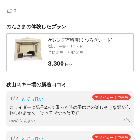
0
のんさまの体験したプラン
ゲレンデ有料席(くつろぎシート)
スキー場・リフト券
指定無し
指定無し
3,300
〜
円
狭山スキー場の新着口コミ
4
/
アソビュー！で体験
5
とても良い
スライダーに親子2人で乗った時の子供達の楽しそうな顔が忘
れられません、行って良かったです
0
いいね
2026/8/7
あきさん
4
/
アソビュー！で体験
5
とても良い