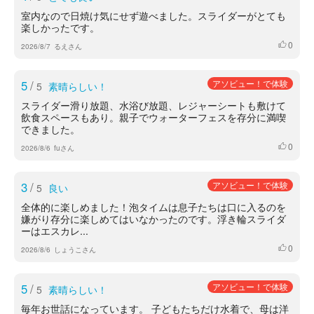
室内なので日焼け気にせず遊べました。スライダーがとても
楽しかったです。
0
いいね
2026/8/7
るえさん
5
/
アソビュー！で体験
5
素晴らしい！
スライダー滑り放題、水浴び放題、レジャーシートも敷けて
飲食スペースもあり。親子でウォーターフェスを存分に満喫
できました。
0
いいね
2026/8/6
fuさん
3
/
アソビュー！で体験
5
良い
全体的に楽しめました！泡タイムは息子たちは口に入るのを
嫌がり存分に楽しめてはいなかったのです。浮き輪スライダ
ーはエスカレ...
0
いいね
2026/8/6
しょうこさん
5
/
アソビュー！で体験
5
素晴らしい！
毎年お世話になっています。 子どもたちだけ水着で、母は洋