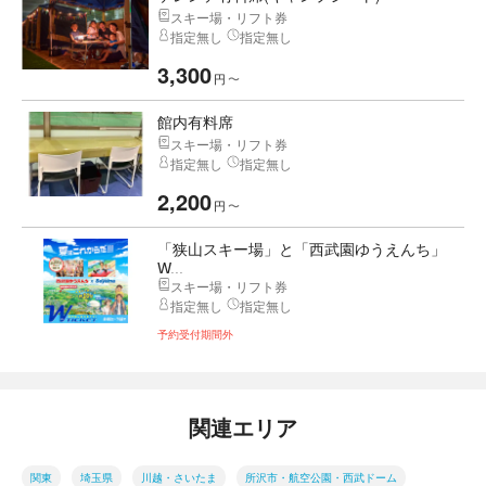
スキー場・リフト券
指定無し
指定無し
3,300
円
〜
館内有料席
スキー場・リフト券
指定無し
指定無し
2,200
円
〜
「狭山スキー場」と「西武園ゆうえんち」
W...
スキー場・リフト券
指定無し
指定無し
予約受付期間外
関連エリア
関東
埼玉県
川越・さいたま
所沢市・航空公園・西武ドーム