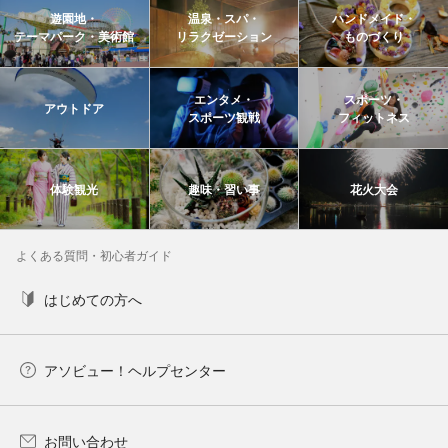
遊園地・
温泉・スパ・
ハンドメイド・
テーマパーク・美術館
リラクゼーション
ものづくり
エンタメ・
スポーツ・
アウトドア
スポーツ観戦
フィットネス
体験観光
趣味・習い事
花火大会
よくある質問・初心者ガイド
はじめての方へ
アソビュー！ヘルプセンター
お問い合わせ