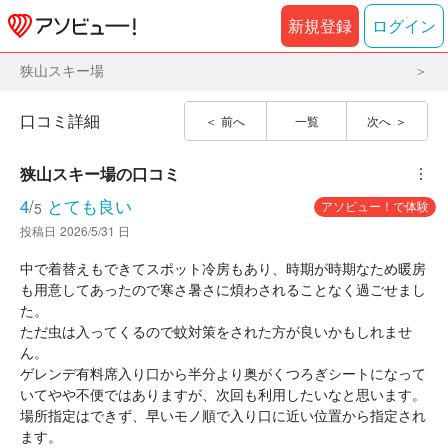
新規登録
ログイン
狭山スキー場
口コミ詳細
前へ
一覧
次へ
狭山スキー場
の口コミ
︙
4
/
とても良い
アソビュー！で体験
5
投稿日
2026/5/31 日
中で着替えもできてスポット冷房もあり、時期が時期なため暖房
も用意してあったので寒さ暑さに煩わされることなく過ごせまし
た。
ただ虫は入ってくるので蚊対策をされた方が良いかもしれませ
ん。
ゲレンデ有料席入り口から半分より奥がくつろぎシートになって
いてやや不便ではありますが、次回も利用したいなと思います。
場所指定はできず、早いモノ順で入り口に近い位置から指定され
ます。