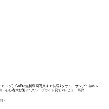
。
イビング】GoPro無料動画写真すぐ転送♪タオル・サンダル無料レ
・初心者大歓迎☆1グループガイド貸切♪レビュー高評...
間 ~
〜