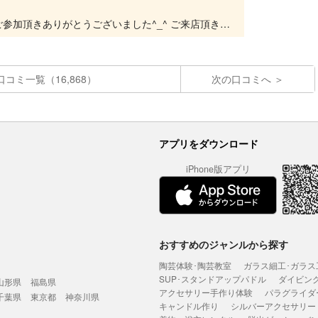
沖縄青の洞窟ダイビング・シュノーケルプランご参加頂きありがとうございました^_^ ご来店頂きありがとうございました^_^ 楽しんで頂けて良かったです(^^) 次は洞窟リベンジお待...
口コミ一覧（16,868）
次の口コミへ
アプリをダウンロード
iPhone版アプリ
おすすめのジャンルから探す
陶芸体験･陶芸教室
ガラス細工･ガラス
SUP･スタンドアップパドル
ダイビン
山形県
福島県
アクセサリー手作り体験
パラグライダ
千葉県
東京都
神奈川県
キャンドル作り
シルバーアクセサリー