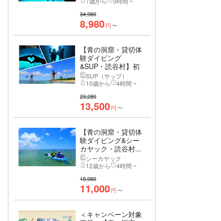
7歳から
3時間 ~
34,980
8,980
円
〜
【青の洞窟・貸切体
験ダイビング
&SUP・読谷村】初
心...
SUP（サップ）
10歳から
4時間 ~
23,280
13,500
円
〜
【青の洞窟・貸切体
験ダイビング&シー
カヤック・読谷村...
シーカヤック
12歳から
4時間 ~
15,980
11,000
円
〜
＜キャンペーン対象