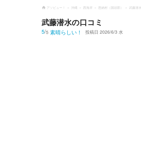
アソビュー！
沖縄
西海岸
恩納村（国頭郡）
武藤潜
武藤潜水
の口コミ
5
/
素晴らしい！
投稿日
2026/6/3 水
5