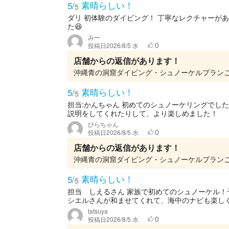
素晴らしい！
5
/
5
ダリ 初体験のダイビング！ 丁寧なレクチャーが
た😆
みー
0
投稿日
2026/8/5 水
店舗からの返信があります！
素晴らしい！
5
/
5
担当:かんちゃん 初めてのシュノーケリングでし
説明をしてくれたりして、より楽しめました！
ひらちゃん
0
投稿日
2026/8/5 水
店舗からの返信があります！
素晴らしい！
5
/
5
担当 しえるさん 家族で初めてのシュノーケル
シエルさんが和ませてくれて、海中のナビも楽しく
tatsuya
0
投稿日
2026/8/5 水