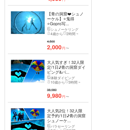
【青の洞窟❤️シュノ
ーケル】⭐️鬼得
⭐️Gopro写...
シュノーケリング
4歳から
2時間 ~
4,500
2,000
円
〜
大人気すぎ！32人限
定/1日♪青の洞窟ダイ
ビング&パ...
体験ダイビング
10歳から
3時間 ~
38,980
9,980
円
〜
大人気2位！32人限
定予約/1日♪青の洞窟
シュノーケ...
パラセーリング