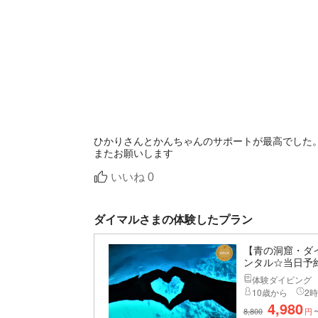
ひかりさんとかんちゃんのサポートが最高でした
またお願いします
いいね
0
ダイマルさまの体験したプラン
【青の洞窟・ダ
ンタル☆当日予約
体験ダイビング
10歳から
2時
4,980
8,800
円