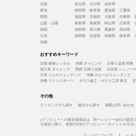
北陸
富山県
石川県
福井県
東海
静岡県
岐阜県
愛知県
三重県
関西
滋賀県
京都府
大阪府
兵庫県
山陰・山陽
鳥取県
島根県
岡山県
広島県
四国
徳島県
香川県
愛媛県
高知県
九州
福岡県
佐賀県
長崎県
熊本県
沖縄
おすすめキーワード
京都 着物レンタル
沖縄 ダイビング
日帰り温泉 関東
屋久島 ダイビング
関西 日帰り温泉
石垣島 シュノー
天草 イルカウォッチング
沖縄 ホエールウォッチング
沖縄 マリンスポーツ
ガラス細工・ガラス工房 東京
宮
その他
ランキングから探す
拠点から探す
掲載お問い合わせ
※アソビュー！の最安値保証は、同一レジャー会社の提供
る場合に限り、差額の2倍のアソビュー！ポイントを付与
リンクについて
ヘル