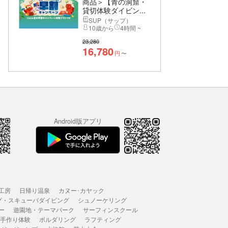
商品＞【青の洞窟・
貸切体験ダイビン...
SUP（サップ）
10歳から
4時間 ~
23,280
16,780
円
〜
Android版アプリ
工房
日帰り温泉
カヌー･カヤック
グ・スキューバダイビング
シュノーケリング
ー
遊園地・テーマパーク
サーフィンスクール
 手作り体験
ボルダリング
ラフティング