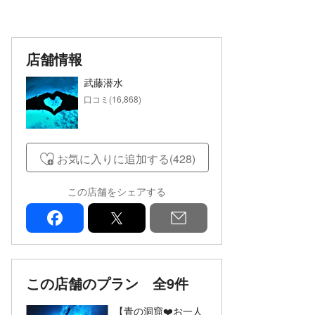
店舗情報
武藤潜水
口コミ(16,868)
お気に入りに追加する(428)
この店舗をシェアする
facebook
x
mail
この店舗のプラン
全9件
【青の洞窟❤️お一人