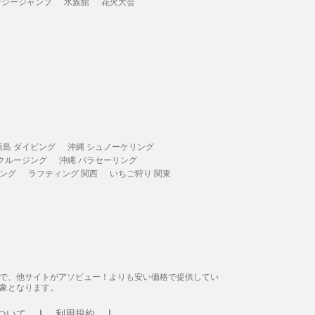
ンジージャンプ
水族館
花火大会
垣島 ダイビング
沖縄 シュノーケリング
 クルージング
沖縄 パラセーリング
ィング
ラフティング 関西
いちご狩り 関東
態で、他サイトがアソビュー！よりも安い価格で提供してい
象となります。
ついて
利用規約