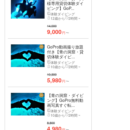
様専用貸切体験ダイ
ビング】GoP...
体験ダイビング
12歳から
2時間 ~
14,000
9,000
円
〜
GoPro動画撮り放題
付き【青の洞窟・貸
切体験ダイビ...
体験ダイビング
10歳から
2時間 ~
10,300
5,980
円
〜
【青の洞窟・ダイビ
ング】GoPro無料動
画写真すぐ転...
体験ダイビング
10歳から
2時間 ~
8,800
4,980
円
〜