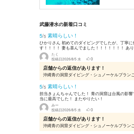
武藤潜水の新着口コミ
素晴らしい！
5
/
5
ひかりさん 初めてのダイビングでしたが、丁寧
す！！！！ 妻も喜んでました！！！！！！！ あ
たく
0
投稿日
2026/8/5 水
店舗からの返信があります！
素晴らしい！
5
/
5
担当きょんちゃんでした！ 青の洞窟は台風の影
当に最高でした！ またやりたい！
みー
0
投稿日
2026/8/5 水
店舗からの返信があります！