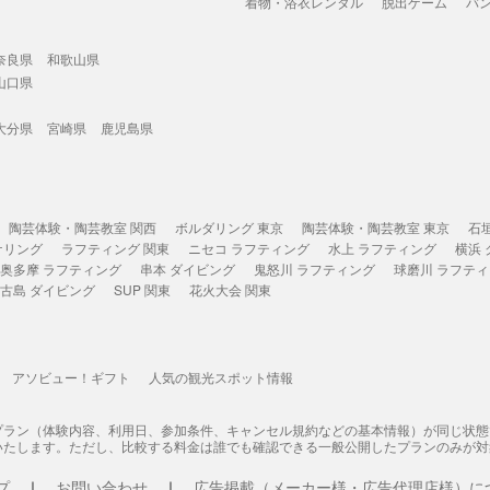
着物・浴衣レンタル
脱出ゲーム
バ
奈良県
和歌山県
山口県
大分県
宮崎県
鹿児島県
陶芸体験・陶芸教室 関西
ボルダリング 東京
陶芸体験・陶芸教室 東京
石
ケリング
ラフティング 関東
ニセコ ラフティング
水上 ラフティング
横浜
奥多摩 ラフティング
串本 ダイビング
鬼怒川 ラフティング
球磨川 ラフテ
古島 ダイビング
SUP 関東
花火大会 関東
アソビュー！ギフト
人気の観光スポット情報
プラン（体験内容、利用日、参加条件、キャンセル規約などの基本情報）が同じ状
いたします。ただし、比較する料金は誰でも確認できる一般公開したプランのみが対
プ
お問い合わせ
広告掲載（メーカー様・広告代理店様）に