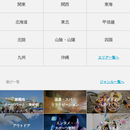
関東
関西
東海
北海道
東北
甲信越
北陸
山陰・山陽
四国
九州
沖縄
エリア一覧へ
遊び一覧
ジャンル一覧へ
遊園地・
温泉・スパ・
ハンドメイド・
テーマパーク・美術館
リラクゼーション
ものづくり
エンタメ・
スポーツ・
アウトドア
スポーツ観戦
フィットネス