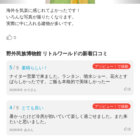
海外を気楽に感じれてよかったです！
いろんな写真が撮りたくなります。
実際に中に入れる建物が多いです。
0
野外民族博物館 リトルワールドの新着口コミ
5
/
アソビュー！で体験
5
素晴らしい！
ナイター営業で来ました。ランタン、噴水ショー、花火とす
ばらしかったです。ご飯も本格的で美味しかったー
0
いいね
2026/8/9
かりさん
4
/
アソビュー！で体験
5
とても良い
暑かったけど冷房が効いていて楽しく過ごせました。また来
たいと思いました。
0
いいね
2026/8/9
あさん