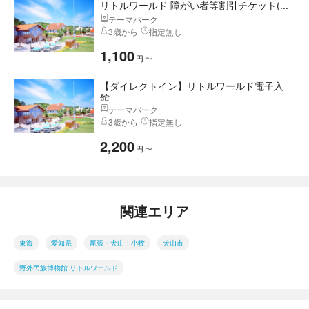
リトルワールド 障がい者等割引チケット(...
テーマパーク
3歳から
指定無し
1,100
円
〜
【ダイレクトイン】リトルワールド電子入
館...
テーマパーク
3歳から
指定無し
2,200
円
〜
関連エリア
東海
愛知県
尾張・犬山・小牧
犬山市
野外民族博物館 リトルワールド