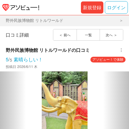
新規登録
ログイン
野外民族博物館 リトルワールド
口コミ詳細
前へ
一覧
次へ
野外民族博物館 リトルワールド
の口コミ
︙
5
/
素晴らしい！
アソビュー！で体験
5
投稿日
2026/6/11 木