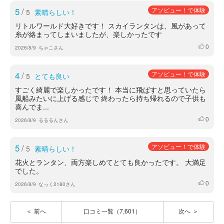
5
/
アソビュー！で体験
5
素晴らしい！
リトルワールド大好きです！ スカイランタンは、風があって
糸が絡まってしまいましたが、楽しかったです
0
いいね
2026/8/9
ちゃこさん
4
/
アソビュー！で体験
5
とても良い
すごく綺麗で楽しかったです！ 本当に飛ばすと思っていたら
風船みたいに上げる感じで 終わったら持ち帰れるので子供も
喜んでま...
0
いいね
2026/8/9
るるるんさん
5
/
アソビュー！で体験
5
素晴らしい！
花火とランタン、両方楽しめてとても良かったです。 大満足
でした。
0
いいね
2026/8/9
なっく2180さん
前へ
口コミ一覧（7,601）
次へ