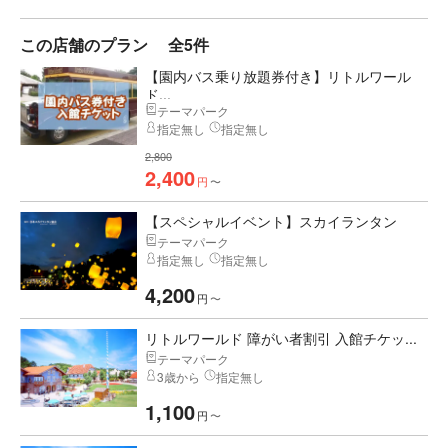
この店舗のプラン
全5件
【園内バス乗り放題券付き】リトルワール
ド...
テーマパーク
指定無し
指定無し
2,800
2,400
円
〜
【スペシャルイベント】スカイランタン
テーマパーク
指定無し
指定無し
4,200
円
〜
リトルワールド 障がい者割引 入館チケッ...
テーマパーク
3歳から
指定無し
1,100
円
〜