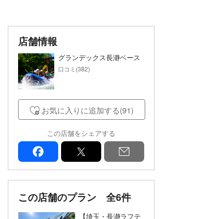
店舗情報
グランデックス長瀞ベース
口コミ(382)
お気に入りに追加する(91)
この店舗をシェアする
facebook
x
mail
この店舗のプラン
全6件
【埼玉・長瀞ラフテ