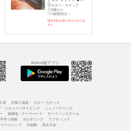
カヌー・カヤック
6歳から
1時間30分 ~
現在予約を受け付けておりま
せん
Android版アプリ
工房
日帰り温泉
カヌー･カヤック
グ・スキューバダイビング
シュノーケリング
ー
遊園地・テーマパーク
サーフィンスクール
 手作り体験
ボルダリング
ラフティング
ンジージャンプ
水族館
花火大会