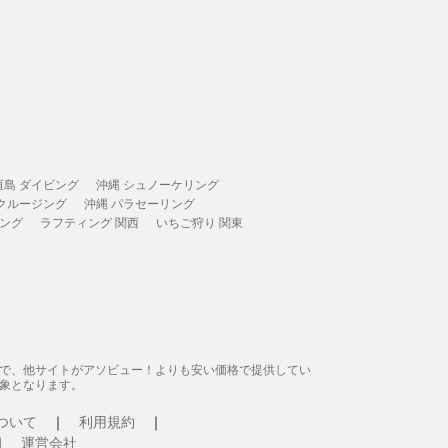
垣島 ダイビング
沖縄 シュノーケリング
 クルージング
沖縄 パラセーリング
ィング
ラフティング 関西
いちご狩り 関東
態で、他サイトがアソビュー！よりも安い価格で提供してい
象となります。
ついて
利用規約
運営会社