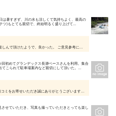
当日は暑すぎず、川の水も涼しくて気持ちよく、最高の
ツ)もとても親切で、終始明るく盛り上げて...
ご参加いただきありがとうございます。 皆様に楽しんで頂けたようで、良かった。 ご意見参考にさせていただきます。 またのお越しをお待ちしております。
今回初めてグランデックス長瀞ベースさんを利用。集合
てこられて駐車場案内など親切にして頂いた。...
この度はご来店いただき、また心温まる素敵な口コミをお寄せいただき誠にありがとうございます。 お子様の夏の良い思い出に残る1日となりました事、スタッフ一同心より嬉しく思います。またお逢い...
見させていただき、写真も撮っていただきとっても楽し