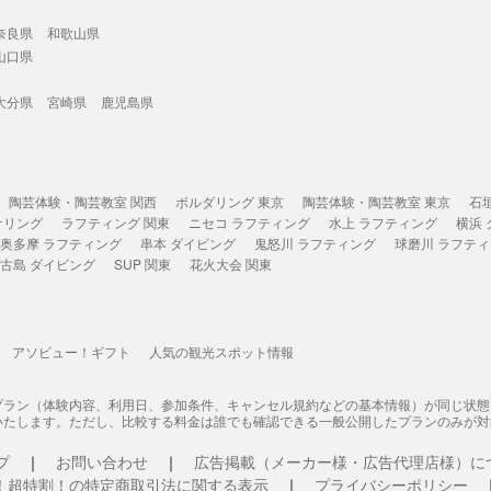
奈良県
和歌山県
山口県
大分県
宮崎県
鹿児島県
陶芸体験・陶芸教室 関西
ボルダリング 東京
陶芸体験・陶芸教室 東京
石
ケリング
ラフティング 関東
ニセコ ラフティング
水上 ラフティング
横浜
奥多摩 ラフティング
串本 ダイビング
鬼怒川 ラフティング
球磨川 ラフテ
古島 ダイビング
SUP 関東
花火大会 関東
アソビュー！ギフト
人気の観光スポット情報
プラン（体験内容、利用日、参加条件、キャンセル規約などの基本情報）が同じ状
いたします。ただし、比較する料金は誰でも確認できる一般公開したプランのみが対
プ
お問い合わせ
広告掲載（メーカー様・広告代理店様）に
！超特割！の特定商取引法に関する表示
プライバシーポリシー