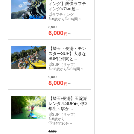
ィング】爽快ラフテ
ィング×7km超...
ラフティング
8歳から
3時間 ~
8,500
6,000
円
〜
【埼玉・長瀞・モン
スターSUP】大きな
SUPに仲間と...
SUP（サップ）
12歳から
3時間 ~
9,000
8,000
円
〜
【埼玉/長瀞】玉淀湖
レンタルSUP◆小学3
年生～駅か...
SUP（サップ）
8歳から
1時間30分 ~
4,500