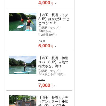
4,000
円
〜
【埼玉・長瀞レイク
SUP】静かな湖で“と
とのう”水上...
SUP（サップ）
8歳から
2時間30分 ~
7,500
6,000
円
〜
【埼玉・長瀞・初級
リバーSUP】自然の
雄大さを、流れ...
SUP（サップ）
12歳から
3時間 ~
9,000
7,000
円
〜
【埼玉・長瀞カナデ
ィアンカヌー】◆駅
チカアウトドア◆...