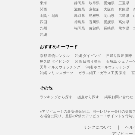
東海
静岡県
岐阜県
愛知県
三重県
関西
滋賀県
京都府
大阪府
兵庫県
山陰・山陽
鳥取県
島根県
岡山県
広島県
四国
徳島県
香川県
愛媛県
高知県
九州
福岡県
佐賀県
長崎県
熊本県
沖縄
おすすめキーワード
京都 着物レンタル
沖縄 ダイビング
日帰り温泉 関東
屋久島 ダイビング
関西 日帰り温泉
石垣島 シュノー
天草 イルカウォッチング
沖縄 ホエールウォッチング
沖縄 マリンスポーツ
ガラス細工・ガラス工房 東京
宮
その他
ランキングから探す
拠点から探す
掲載お問い合わせ
※アソビュー！の最安値保証は、同一レジャー会社の提供
る場合に限り、差額の2倍のアソビュー！ポイントを付与
リンクについて
ヘル
アソビュー