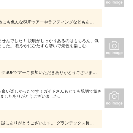
色んな楽しさを体験してもらえて良かったです 他にも色んなSUPツアーやラフティングなどもあるのでまた遊びにきてください スタッフ一同お待ちしております
ませんでした！ 説明がしっかりあるのはもちろん、気
た。 穏やかにひたすら漕いで景色を楽しむ...
この度は、グランデックス玉淀アネックス・レイクSUPツアーご参加いただきありがとうございました。 ツアー通して『大満足』と感じていただけたこと、スタッフ一同大変嬉しく思っております。...
も良い楽しかったです！ガイドさんもとても親切で気さ
しましたありがとうございました。
この度は、ラフティングツアーにご参加いただき誠にありがとうございます。 グランデックス長瀞ベースでは、SUPを使用したツアーを開催しております。 中でもモンスターSUPはお二人に体験...