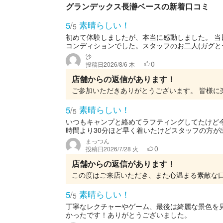
グランデックス長瀞ベースの新着口コミ
素晴らしい！
5
/
5
初めて体験しましたが、本当に感動しました。 
コンディションでした。スタッフのお二人(ガグとテ
沙
0
投稿日
2026/8/6 木
店舗からの返信があります！
素晴らしい！
5
/
5
いつもキャンプと絡めてラフティングしてたけど
時間より30分ほど早く着いたけどスタッフの方が出
まっつん
0
投稿日
2026/7/28 火
店舗からの返信があります！
素晴らしい！
5
/
5
丁寧なレクチャーやゲーム、最後は綺麗な景色を
かったです！ありがとうございました。