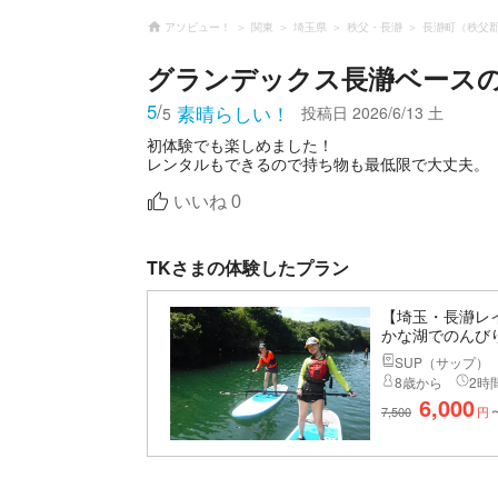
アソビュー！
関東
埼玉県
秩父・長瀞
長瀞町（秩父
グランデックス長瀞ベース
5
/
素晴らしい！
投稿日
2026/6/13 土
5
初体験でも楽しめました！
レンタルもできるので持ち物も最低限で大丈夫。
いいね
0
TKさまの体験したプラン
【埼玉・長瀞レイ
かな湖でのんびり
SUP（サップ）
8歳から
2時間
6,000
7,500
円