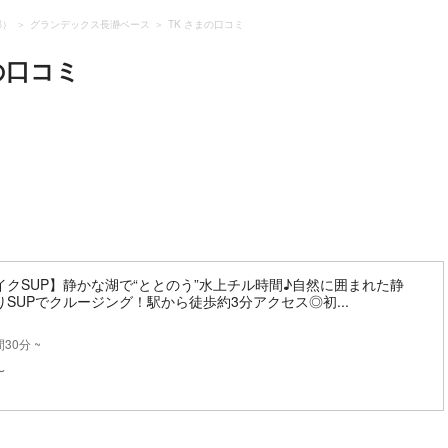
郡）
グランデックス長瀞ベース
TK さまの口コミ
の口コミ
クSUP】静かな湖で“ととのう”水上チル時間♪自然に囲まれた静
SUPでクルージング！駅から徒歩約3分アクセス◎初...
30分 ~
〜