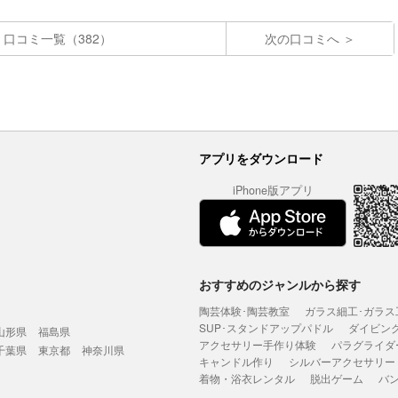
口コミ一覧（382）
次の口コミへ
アプリをダウンロード
iPhone版アプリ
おすすめのジャンルから探す
陶芸体験･陶芸教室
ガラス細工･ガラス
SUP･スタンドアップパドル
ダイビン
山形県
福島県
アクセサリー手作り体験
パラグライダ
千葉県
東京都
神奈川県
キャンドル作り
シルバーアクセサリー
着物・浴衣レンタル
脱出ゲーム
バ