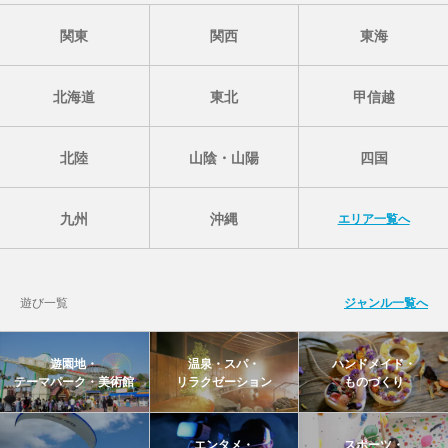
関東
関西
東海
北海道
東北
甲信越
北陸
山陰・山陽
四国
九州
沖縄
エリア一覧へ
遊び一覧
ジャンル一覧へ
遊園地・
温泉・スパ・
ハンドメイド・
テーマパーク・美術館
リラクゼーション
ものづくり
エンタメ・
スポーツ・