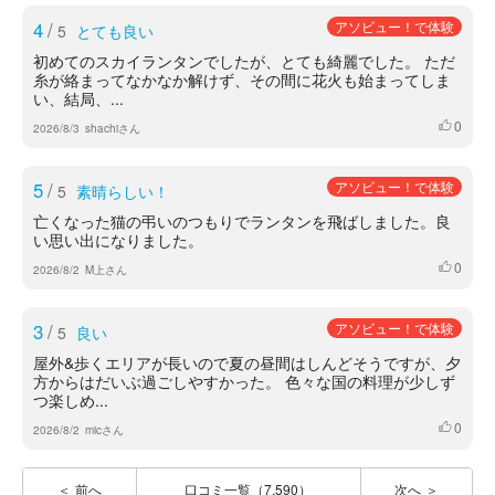
4
/
アソビュー！で体験
5
とても良い
初めてのスカイランタンでしたが、とても綺麗でした。 ただ
糸が絡まってなかなか解けず、その間に花火も始まってしま
い、結局、...
0
いいね
2026/8/3
shachiさん
5
/
アソビュー！で体験
5
素晴らしい！
亡くなった猫の弔いのつもりでランタンを飛ばしました。良
い思い出になりました。
0
いいね
2026/8/2
M上さん
3
/
アソビュー！で体験
5
良い
屋外&歩くエリアが長いので夏の昼間はしんどそうですが、夕
方からはだいぶ過ごしやすかった。 色々な国の料理が少しず
つ楽しめ...
0
いいね
2026/8/2
micさん
前へ
口コミ一覧（7,590）
次へ