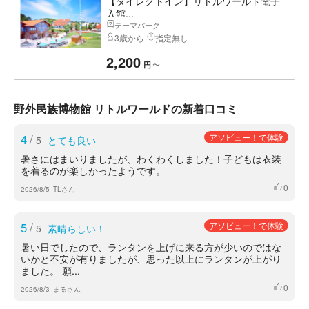
【ダイレクトイン】リトルワールド電子
入館...
テーマパーク
3歳から
指定無し
2,200
〜
円
野外民族博物館 リトルワールドの新着口コミ
4
/
アソビュー！で体験
5
とても良い
暑さにはまいりましたが、わくわくしました！子どもは衣装
を着るのが楽しかったようです。
0
いいね
2026/8/5
TLさん
5
/
アソビュー！で体験
5
素晴らしい！
暑い日でしたので、ランタンを上げに来る方が少いのではな
いかと不安が有りましたが、思った以上にランタンが上がり
ました。 願...
0
いいね
2026/8/3
まるさん