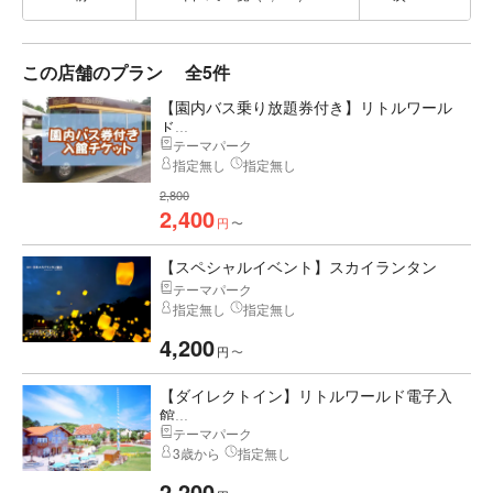
この店舗のプラン
全5件
【園内バス乗り放題券付き】リトルワール
ド...
テーマパーク
指定無し
指定無し
2,800
2,400
円
〜
【スペシャルイベント】スカイランタン
テーマパーク
指定無し
指定無し
4,200
円
〜
【ダイレクトイン】リトルワールド電子入
館...
テーマパーク
3歳から
指定無し
2,200