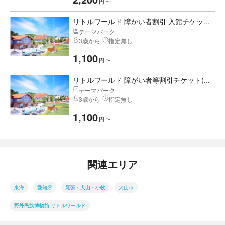
円
〜
リトルワールド 障がい者割引 入館チケッ...
テーマパーク
3歳から
指定無し
1,100
円
〜
リトルワールド 障がい者等割引チケット(...
テーマパーク
3歳から
指定無し
1,100
円
〜
関連エリア
東海
愛知県
尾張・犬山・小牧
犬山市
野外民族博物館 リトルワールド