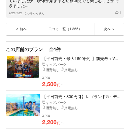
ていましたが、映像が始まると幼稚園児でも楽しむことがで
きました...
1
いいね
2026/7/28
こっちゃんさん
前へ
口コミ一覧（1,365）
次へ
この店舗のプラン
全4件
【平日前売・最大1600円引】前売券＋V...
キッズパーク
指定無し
指定無し
3,000
2,500
円
〜
【平日前売・800円引】レゴランド®・デ...
キッズパーク
指定無し
指定無し
3,000
2,200
円
〜