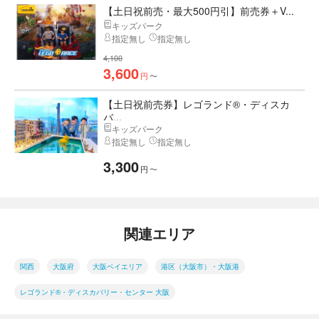
【土日祝前売・最大500円引】前売券＋V...
キッズパーク
指定無し
指定無し
4,100
3,600
円
〜
【土日祝前売券】レゴランド®・ディスカ
バ...
キッズパーク
指定無し
指定無し
3,300
円
〜
関連エリア
関西
大阪府
大阪ベイエリア
港区（大阪市）・大阪港
レゴランド®・ディスカバリー・センター 大阪