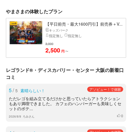
やまさまの体験したプラン
【平日前売・最大1600円引】前売券＋V...
キッズパーク
指定無し
指定無し
3,000
2,500
〜
円
レゴランド®・ディスカバリー・センター 大阪の新着口
コミ
5
/
アソビュー！で体験
5
素晴らしい！
ただレゴを組み立てるだけかと思っていたらアトラクション
もあり満喫できました。 カフェのハンバーガーも美味しくセ
ットのポテ...
0
いいね
2026/8/8
ろみさん
アソビュー！で体験