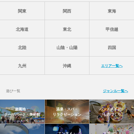
関東
関西
東海
北海道
東北
甲信越
北陸
山陰・山陽
四国
九州
沖縄
エリア一覧へ
遊び一覧
ジャンル一覧へ
遊園地・
温泉・スパ・
ハンドメイド・
テーマパーク・美術館
リラクゼーション
ものづくり
エンタメ・
スポーツ・