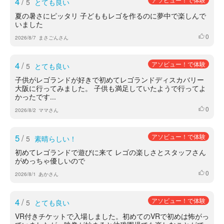
4
/
5
とても良い
夏の暑さにピッタリ 子どももレゴを作るのに夢中で楽しんで
いました
0
いいね
2026/8/7
まさごんさん
4
/
アソビュー！で体験
5
とても良い
子供がレゴランドが好きで初めてレゴランドディスカバリー
大阪に行ってみました。 子供も満足していたようで行ってよ
かったです...
0
いいね
2026/8/2
ママさん
5
/
アソビュー！で体験
5
素晴らしい！
初めてレゴランドで遊びに来て レゴの楽しさとスタッフさん
がめっちゃ優しいので
0
いいね
2026/8/1
あかさん
4
/
アソビュー！で体験
5
とても良い
VR付きチケットで入場しました。初めてのVRで初めは怖がっ