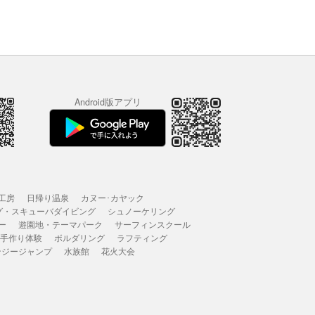
Android版アプリ
工房
日帰り温泉
カヌー･カヤック
グ・スキューバダイビング
シュノーケリング
ー
遊園地・テーマパーク
サーフィンスクール
 手作り体験
ボルダリング
ラフティング
ンジージャンプ
水族館
花火大会