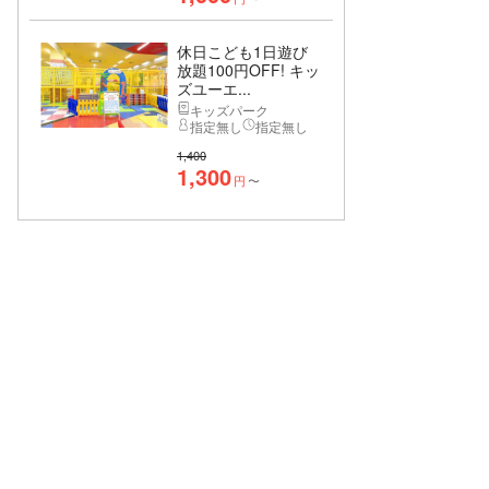
休日こども1日遊び
放題100円OFF! キッ
ズユーエ...
キッズパーク
指定無し
指定無し
1,400
1,300
円
〜