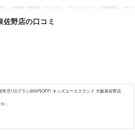
空港）
泉佐野市・関西空港・りんくうタウン
キッズユーエスランド 大阪泉佐野店
una.
泉佐野店
の口コミ
学児1日プラン200円OFF! キッズユーエスランド 大阪泉佐野店
定無し