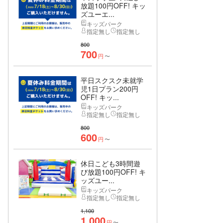
放題100円OFF! キッ
ズユーエ...
キッズパーク
指定無し
指定無し
800
700
円
〜
平日スクスク未就学
児1日プラン200円
OFF! キッ...
キッズパーク
指定無し
指定無し
800
600
円
〜
休日こども3時間遊
び放題100円OFF! キ
ッズユー...
キッズパーク
指定無し
指定無し
1,100
1,000
円
〜