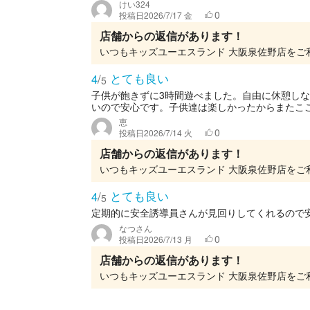
けい324
0
投稿日
2026/7/17 金
店舗からの返信があります！
とても良い
4
/
5
子供が飽きずに3時間遊べました。自由に休憩し
いので安心です。子供達は楽しかったからまたこ
恵
0
投稿日
2026/7/14 火
店舗からの返信があります！
とても良い
4
/
5
定期的に安全誘導員さんが見回りしてくれるので
なつさん
0
投稿日
2026/7/13 月
店舗からの返信があります！