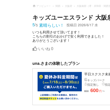
アソビュー！
関西
大阪府
大阪南部（堺・岸和田・関西
キッズユーエスランド 大阪
5
/
素晴らしい！
投稿日
2026/6/17 水
5
いつも利用させて頂いてます！
こちらの割引のおかげで安く利用できました！
ありがとうございます！
いいね
0
una.さまの体験したプラン
平日スクスク未就
キッズパーク
指定無し
指
600
800
円
〜