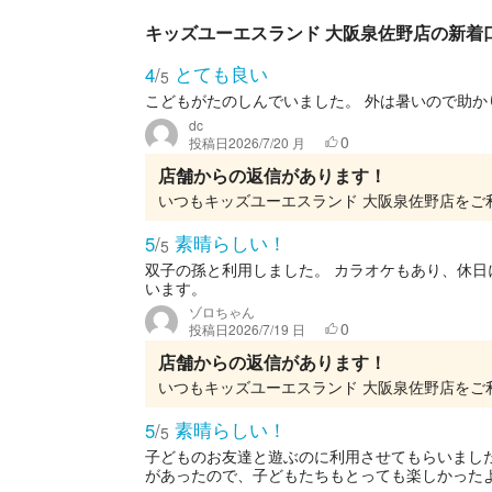
キッズユーエスランド 大阪泉佐野店の新着
とても良い
4
/
5
こどもがたのしんでいました。 外は暑いので助か
dc
0
投稿日
2026/7/20 月
店舗からの返信があります！
素晴らしい！
5
/
5
双子の孫と利用しました。 カラオケもあり、休日
います。
ゾロちゃん
0
投稿日
2026/7/19 日
店舗からの返信があります！
素晴らしい！
5
/
5
子どものお友達と遊ぶのに利用させてもらいまし
があったので、子どもたちもとっても楽しかった