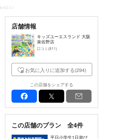
 さまの口コミ
店舗情報
キッズユーエスランド 大阪
泉佐野店
口コミ(811)
お気に入りに追加する(294)
この店舗をシェアする
facebook
x
mail
この店舗のプラン
全4件
平日小学生1日遊び