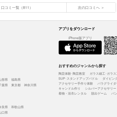
口コミ一覧（811）
次の口コミへ
アプリをダウンロード
iPhone版アプリ
おすすめのジャンルから探す
陶芸体験･陶芸教室
ガラス細工･ガラス
SUP･スタンドアップパドル
ダイビン
山形県
福島県
アクセサリー手作り体験
パラグライダ
千葉県
東京都
神奈川県
キャンドル作り
シルバーアクセサリー
着物・浴衣レンタル
脱出ゲーム
バ
奈良県
和歌山県
山口県