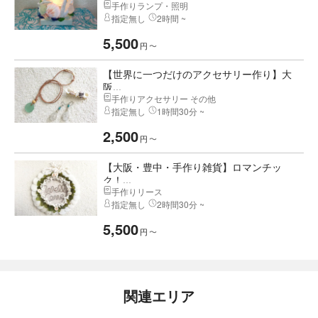
手作りランプ・照明
指定無し
2時間 ~
5,500
円
〜
【世界に一つだけのアクセサリー作り】大
阪...
手作りアクセサリー その他
指定無し
1時間30分 ~
2,500
円
〜
【大阪・豊中・手作り雑貨】ロマンチッ
ク！...
手作りリース
指定無し
2時間30分 ~
5,500
円
〜
関連エリア