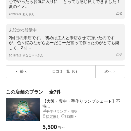
心でやったらお気に入りに！ とっても感じ良くできました！
夏のイメ...
0
いいね
2020/7/9
あんさん
未設定/5段階中
2回目の来店です。 初めは主人と来店させて頂いたのです
が、色々悩みながらあーだこーだ言って作ったのがとても楽
しく、2回...
2
いいね
2018/9/2
きなこママさん
前へ
口コミ一覧（6）
次へ
この店舗のプラン
全7件
【大阪・豊中・手作りランプシェード】不
揃...
手作りランプ・照明
指定無し
3時間 ~
5,500
円
〜