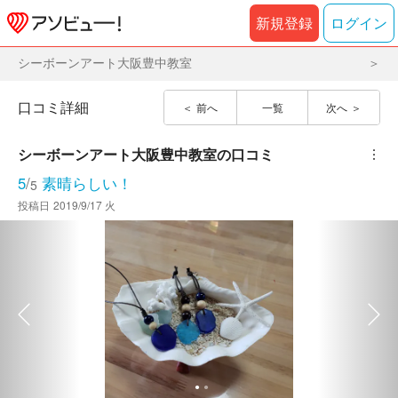
新規登録
ログイン
シーボーンアート大阪豊中教室
口コミ詳細
前へ
一覧
次へ
シーボーンアート大阪豊中教室
の口コミ
︙
5
/
素晴らしい！
5
投稿日
2019/9/17 火