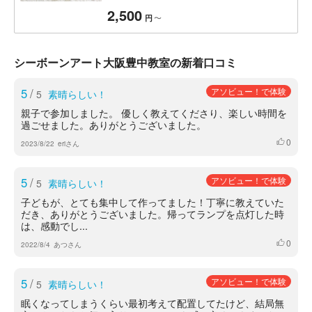
2,500
〜
円
シーボーンアート大阪豊中教室の新着口コミ
5
/
アソビュー！で体験
5
素晴らしい！
親子で参加しました。 優しく教えてくださり、楽しい時間を
過ごせました。ありがとうございました。
0
いいね
2023/8/22
eriさん
5
/
アソビュー！で体験
5
素晴らしい！
子どもが、とても集中して作ってました！丁寧に教えていた
だき、ありがとうございました。帰ってランプを点灯した時
は、感動でし...
0
いいね
2022/8/4
あつさん
5
/
アソビュー！で体験
5
素晴らしい！
眠くなってしまうくらい最初考えて配置してたけど、結局無