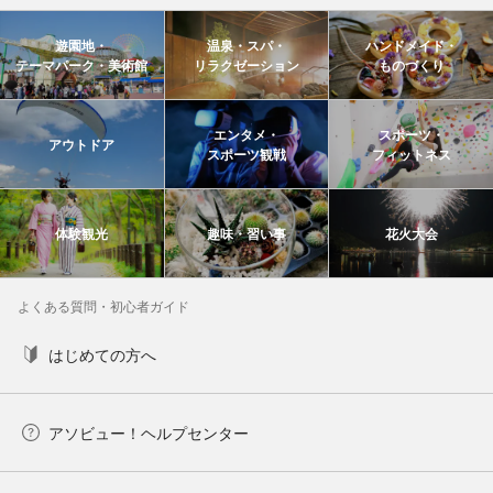
遊園地・
温泉・スパ・
ハンドメイド・
テーマパーク・美術館
リラクゼーション
ものづくり
エンタメ・
スポーツ・
アウトドア
スポーツ観戦
フィットネス
体験観光
趣味・習い事
花火大会
よくある質問・初心者ガイド
はじめての方へ
アソビュー！ヘルプセンター