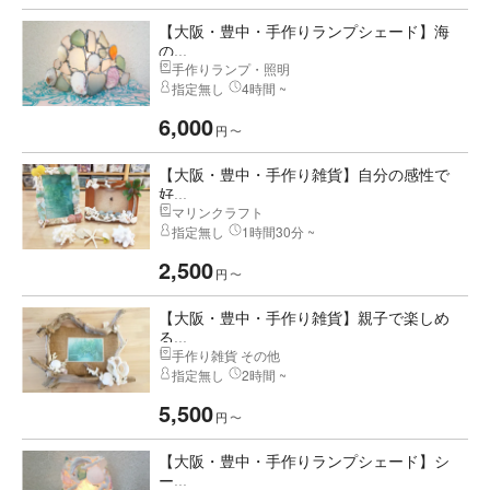
【大阪・豊中・手作りランプシェード】海
の...
手作りランプ・照明
指定無し
4時間 ~
6,000
円
〜
【大阪・豊中・手作り雑貨】自分の感性で
好...
マリンクラフト
指定無し
1時間30分 ~
2,500
円
〜
【大阪・豊中・手作り雑貨】親子で楽しめ
る...
手作り雑貨 その他
指定無し
2時間 ~
5,500
円
〜
【大阪・豊中・手作りランプシェード】シ
ー...