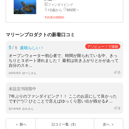
ファンダイビング
12歳から
8時間 ~
予約受付期間外
マリーンプロダクトの新着口コミ
5
/
アソビュー！で体験
5
素晴らしい！
オープンウォーター初心者で、時間が限られている中、きっ
ちりと３ポート潜れました！ 最初は吹き上がりとかがあって
自分のスキ...
0
いいね
2020/9/5
ゆーじさん
未設定/5段階中
7年ぶりのファンダイビング！！ ここのお店にして良かった
です(^^)♡ ひとことで言えばゆっくり思い出が残せる♪ ...
2
いいね
2018/9/8
みわさん
前へ
口コミ一覧（3）
次へ