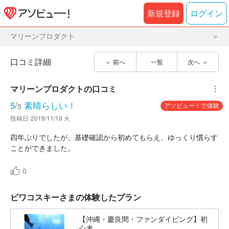
新規登録
ログイン
マリーンプロダクト
口コミ詳細
前へ
一覧
次へ
マリーンプロダクト
の口コミ
︙
5
/
素晴らしい！
アソビュー！で体験
5
投稿日
2019/11/19 火
四年ぶりでしたが、基礎確認から初めてもらえ、ゆっくり慣らす
ことができました。
0
ビワコスキーさまの体験したプラン
【沖縄・慶良間・ファンダイビング】初
心者...