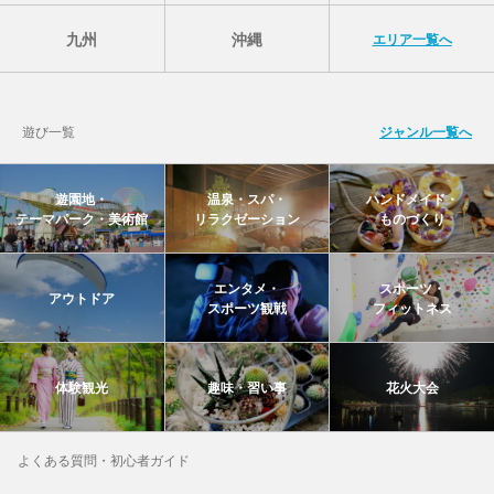
九州
沖縄
エリア一覧へ
遊び一覧
ジャンル一覧へ
遊園地・
温泉・スパ・
ハンドメイド・
テーマパーク・美術館
リラクゼーション
ものづくり
エンタメ・
スポーツ・
アウトドア
スポーツ観戦
フィットネス
体験観光
趣味・習い事
花火大会
よくある質問・初心者ガイド