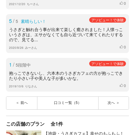
0
いいね
2021/12/20
ちーさん
5
/
アソビュー！で体験
5
素晴らしい！
うさぎと触れ合う事が出来て楽しく癒されました！人懐っこ
いうさぎは、エサがなくても自ら近づいて来てくれたりする
ので、見てる...
0
いいね
2020/8/26
みーさん
1
/
アソビュー！で体験
5段階中
抱っこできないし、六本木のうさぎカフェの方が抱っこでき
たり小さい子や美人な子が多いかな。
0
いいね
2019/10/6
りなさん
前へ
口コミ一覧（5）
次へ
この店舗のプラン
全1件
【池袋・うさぎカフェ】幸せのもふもふ！