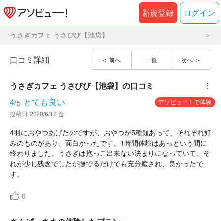
新規登録
ログイン
うさぎカフェ うさびび【池袋】
口コミ詳細
前へ
一覧
次へ
うさぎカフェ うさびび【池袋】
の口コミ
︙
4
/
とても良い
アソビュー！で体験
5
投稿日
2020/6/12 金
4羽におやつあげたのですが、おやつが5種類あって、それぞれ好
みのものがあり、面白かったです。1時間体験はあっという間に
終わりました。うさぎは抱っこ出来ない決まりになっていて、そ
れが少し残念でしたが撫でるだけでも充分癒され、良かったで
す。
0