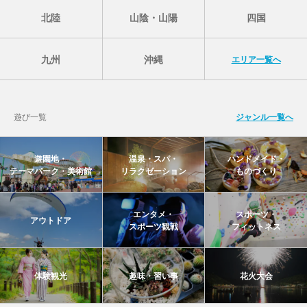
北陸
山陰・山陽
四国
九州
沖縄
エリア一覧へ
遊び一覧
ジャンル一覧へ
遊園地・
温泉・スパ・
ハンドメイド・
テーマパーク・美術館
リラクゼーション
ものづくり
エンタメ・
スポーツ・
アウトドア
スポーツ観戦
フィットネス
体験観光
趣味・習い事
花火大会