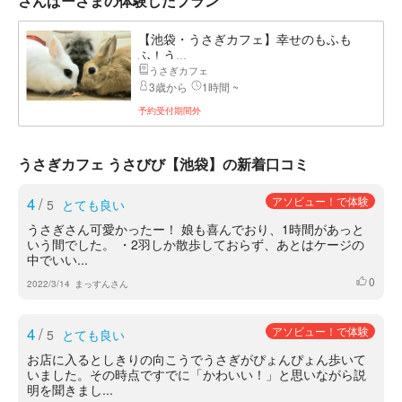
さんぱーさまの体験したプラン
【池袋・うさぎカフェ】幸せのもふも
ふ！う...
うさぎカフェ
3歳から
1時間 ~
予約受付期間外
うさぎカフェ うさびび【池袋】の新着口コミ
4
/
アソビュー！で体験
5
とても良い
うさぎさん可愛かったー！ 娘も喜んでおり、1時間があっと
いう間でした。 ・2羽しか散歩しておらず、あとはケージの
中でいい...
0
いいね
2022/3/14
まっすんさん
4
/
アソビュー！で体験
5
とても良い
お店に入るとしきりの向こうでうさぎがぴょんぴょん歩いて
いました。その時点ですでに「かわいい！」と思いながら説
明を聞きまし...