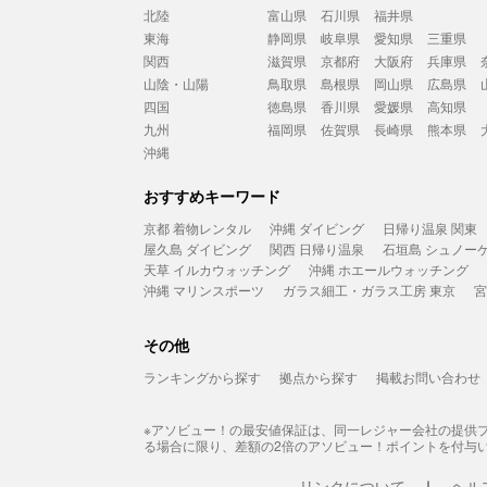
北陸
富山県
石川県
福井県
東海
静岡県
岐阜県
愛知県
三重県
関西
滋賀県
京都府
大阪府
兵庫県
山陰・山陽
鳥取県
島根県
岡山県
広島県
四国
徳島県
香川県
愛媛県
高知県
九州
福岡県
佐賀県
長崎県
熊本県
沖縄
おすすめキーワード
京都 着物レンタル
沖縄 ダイビング
日帰り温泉 関東
屋久島 ダイビング
関西 日帰り温泉
石垣島 シュノー
天草 イルカウォッチング
沖縄 ホエールウォッチング
沖縄 マリンスポーツ
ガラス細工・ガラス工房 東京
宮
その他
ランキングから探す
拠点から探す
掲載お問い合わせ
※アソビュー！の最安値保証は、同一レジャー会社の提供
る場合に限り、差額の2倍のアソビュー！ポイントを付与
リンクについて
ヘル