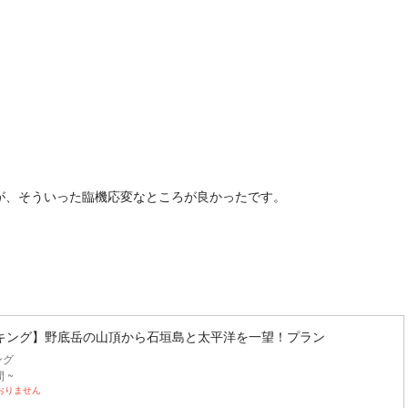
が、そういった臨機応変なところが良かったです。
キング】野底岳の山頂から石垣島と太平洋を一望！プラン
ング
 ~
おりません