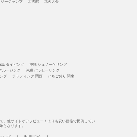
ンジージャンプ
水族館
花火大会
垣島 ダイビング
沖縄 シュノーケリング
 クルージング
沖縄 パラセーリング
ィング
ラフティング 関西
いちご狩り 関東
態で、他サイトがアソビュー！よりも安い価格で提供してい
象となります。
ついて
利用規約