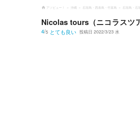
アソビュー！
沖縄
石垣島・西表島・竹富島
石垣島・石
Nicolas tours（ニコラス
4
/
とても良い
投稿日
2022/3/23 水
5