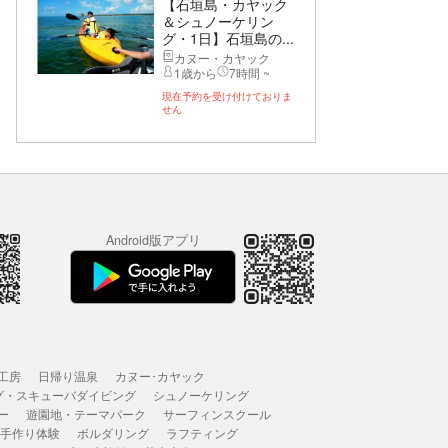
【石垣島・カヤック
＆シュノーケリン
グ・1日】石垣島の...
カヌー・カヤック
1歳から
7時間 ~
現在予約を受け付けておりま
せん
Android版アプリ
工房
日帰り温泉
カヌー･カヤック
グ・スキューバダイビング
シュノーケリング
ー
遊園地・テーマパーク
サーフィンスクール
 手作り体験
ボルダリング
ラフティング