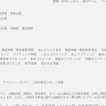
着物・浴衣レンタル
脱出ゲーム
バ
奈良県
和歌山県
山口県
大分県
宮崎県
鹿児島県
陶芸体験・陶芸教室 関西
ボルダリング 東京
陶芸体験・陶芸教室 東京
石
ケリング
ラフティング 関東
ニセコ ラフティング
水上 ラフティング
横浜
奥多摩 ラフティング
串本 ダイビング
鬼怒川 ラフティング
球磨川 ラフテ
古島 ダイビング
SUP 関東
花火大会 関東
アソビュー！ギフト
人気の観光スポット情報
プラン（体験内容、利用日、参加条件、キャンセル規約などの基本情報）が同じ状
いたします。ただし、比較する料金は誰でも確認できる一般公開したプランのみが対
プ
お問い合わせ
広告掲載（メーカー様・広告代理店様）に