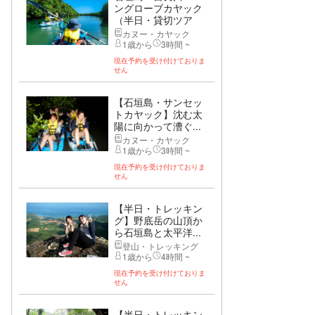
ングローブカヤック
（半日・貸切ツア
ー）
カヌー・カヤック
1歳から
3時間 ~
現在予約を受け付けておりま
せん
【石垣島・サンセッ
トカヤック】沈む太
陽に向かって漕ぐ...
カヌー・カヤック
1歳から
3時間 ~
現在予約を受け付けておりま
せん
【半日・トレッキン
グ】野底岳の山頂か
ら石垣島と太平洋...
登山・トレッキング
1歳から
4時間 ~
現在予約を受け付けておりま
せん
【半日・トレッキン