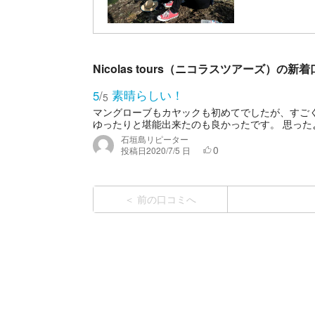
Nicolas tours（ニコラスツアーズ）の新
素晴らしい！
5
/
5
マングローブもカヤックも初めてでしたが、すご
ゆったりと堪能出来たのも良かったです。 思ったよ
石垣島リピーター
0
投稿日
2020/7/5 日
前の口コミへ