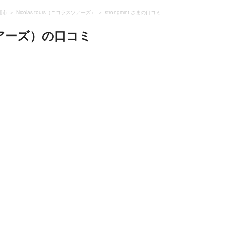
垣市
Nicolas tours（ニコラスツアーズ）
strongmint さまの口コミ
ツアーズ）
の口コミ