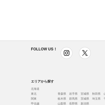
FOLLOW US！
instagram
x
エリアから探す
北海道
東北
青森県
岩手県
宮城県
秋田県
関東
栃木県
群馬県
茨城県
埼玉県
甲信越
山梨県
長野県
新潟県