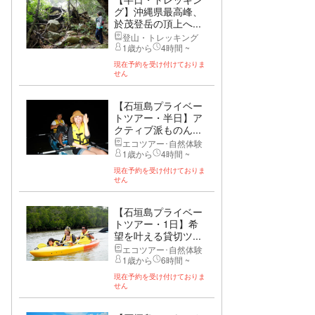
グ】沖縄県最高峰、
於茂登岳の頂上へ...
登山・トレッキング
1歳から
4時間 ~
現在予約を受け付けておりま
せん
【石垣島プライベー
トツアー・半日】ア
クティブ派ものん...
エコツアー･自然体験
1歳から
4時間 ~
現在予約を受け付けておりま
せん
【石垣島プライベー
トツアー・1日】希
望を叶える貸切ツ...
エコツアー･自然体験
1歳から
6時間 ~
現在予約を受け付けておりま
せん