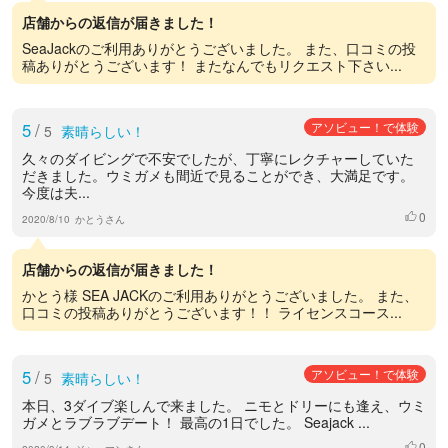
店舗からの返信が届きました！
SeaJackのご利用ありがとうございました。 また、口コミの投
稿ありがとうございます！ またなんでもリクエスト下さい...
5
/
アソビュー！で体験
5
素晴らしい！
久々のダイビングで不安でしたが、丁寧にレクチャーしていた
だきました。ウミガメも間近で見ることができ、大満足です。
今度は夫...
0
いいね
2020/8/10
かとうさん
店舗からの返信が届きました！
かとう様 SEA JACKのご利用ありがとうございました。 また、
口コミの投稿ありがとうございます！！ ライセンスコース...
5
/
アソビュー！で体験
5
素晴らしい！
本日、3ダイブ楽しんで来ました。 ニモとドリーにも逢え、ウミ
ガメとラブラブデート！ 最高の1日でした。 Seajack ...
0
いいね