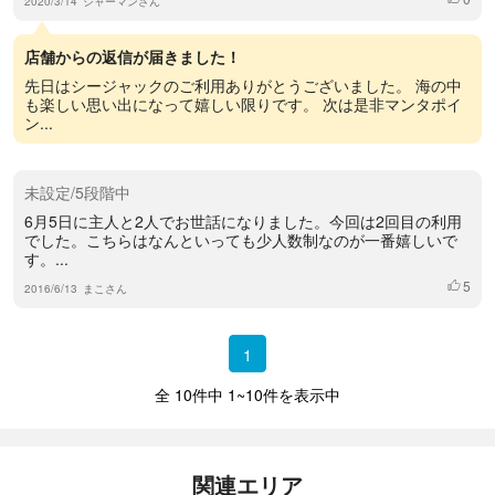
2020/3/14
ジャーマンさん
店舗からの返信が届きました！
先日はシージャックのご利用ありがとうございました。 海の中
も楽しい思い出になって嬉しい限りです。 次は是非マンタポイ
ン...
未設定/5段階中
6月5日に主人と2人でお世話になりました。今回は2回目の利用
でした。こちらはなんといっても少人数制なのが一番嬉しいで
す。...
5
いいね
2016/6/13
まこさん
1
全 10件中 1~10件を表示中
関連エリア