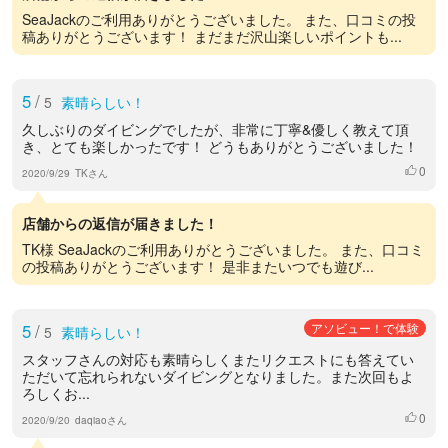
SeaJackのご利用ありがとうございました。 また、口コミの投
稿ありがとうございます！ まだまだ沢山楽しいポイントも...
5
/
5
素晴らしい！
久しぶりのダイビングでしたが、非常に丁寧&優しく教えて頂
き、とても楽しかったです！ どうもありがとうございました！
0
いいね
2020/9/29
TKさん
店舗からの返信が届きました！
TK様 SeaJackのご利用ありがとうございました。 また、口コミ
の投稿ありがとうございます！ 是非またいつでも遊び...
5
/
アソビュー！で体験
5
素晴らしい！
スタッフさんの対応も素晴らしくまたリクエストにも答えてい
ただいて忘れられないダイビングとなりました。また次回もよ
ろしくお...
0
いいね
2020/9/20
daqiaoさん