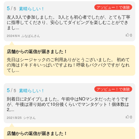
5
/
アソビュー！で体験
5
素晴らしい！
友人3人で参加しました。 3人とも初心者でしたが、とても丁寧
に指導してくださり、安心してダイビングを楽しむことができ
まし...
0
いいね
2024/6/4
ふなぱんさん
店舗からの返信が届きました！
先日はシージャックのご利用ありがとうございました。 初めて
の海はドキドキいっぱいですよね！呼吸もバクバクですが なれ
てし...
5
/
アソビュー！で体験
5
素晴らしい！
到着日に2ダイブしました。午前中はNOマンタだったそうです
が、午後は潜り始めて10分後くらいでマンタゲット！個体数は
2,...
0
いいね
2021/8/25
シゲさん
店舗からの返信が届きました！