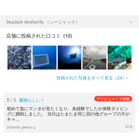
SeaJack divefamily （シージャック）
店舗に投稿された口コミ
(10)
投稿された写真をすべて見る（24）
5
/
アソビュー！で体験
5
素晴らしい！
初めて急にマンタが見たくなり、未経験でしたが体験ダイビン
グに挑戦しました。 当日はたまたま同じ回の他グループの方が
キャ...
0
いいね
2026/6/8
greenさん