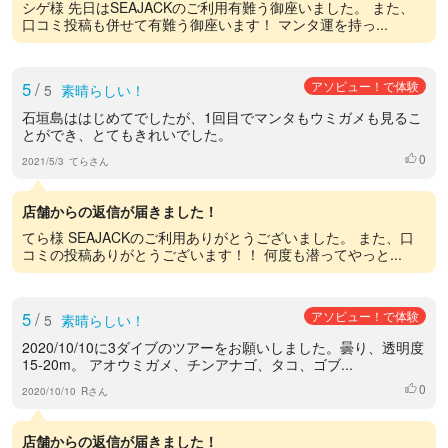
シゲ様 先日はSEAJACKのご利用有難う御座いました。 また、
口コミ投稿も併せて有難う御座います！ マンタ運を持っ...
5
/
アソビュー！で体験
5
素晴らしい！
石垣島ははじめてでしたが、1回目でマンタもウミガメも見るこ
とができ、とてもきれいでした。
0
いいね
2021/5/3
てらさん
店舗からの返信が届きました！
てら様 SEAJACKのご利用ありがとうございました。 また、口
コミの投稿ありがとうございます！！ 何度も潜ってやっと...
5
/
アソビュー！で体験
5
素晴らしい！
2020/10/10に3ダイブのツアーをお願いしました。曇り、透明度
15-20m。 アオウミガメ、チンアナゴ、タコ、ゴブ...
0
いいね
2020/10/10
Rさん
店舗からの返信が届きました！