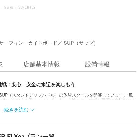
）・尾頭橋
SUPER FLY
サーフィン・カイトボード
SUP（サップ）
ミ
店舗基本情報
設備情報
挑戦！安心・安全に水辺を楽しもう
ドやSUP（スタンドアップパドル）の体験スクールを開催しています。 風
感じながら水上を滑るカイトボード。自然との一体感が最高に爽快なスポ
ールのメソッドで行う本格的なレッスンを体験できます。初心者の方も
続きを読む
をお楽しみいただけます。 ゆったりSUPも楽しめる！ SUPとは、
で水の上を漕いで行くウォータースポーツ。美しい景色を望みながら、
イプアップ効果もあり、女性に大人気。インストラクターの丁寧な指導
ちらも15分ほどで乗れるようになり、その日に水辺を満喫できます。
ER FLYのプラン一覧