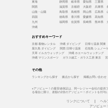
東海
静岡県
岐阜県
愛知県
三重県
関西
滋賀県
京都府
大阪府
兵庫県
山陰・山陽
鳥取県
島根県
岡山県
広島県
四国
徳島県
香川県
愛媛県
高知県
九州
福岡県
佐賀県
長崎県
熊本県
沖縄
おすすめキーワード
京都 着物レンタル
沖縄 ダイビング
日帰り温泉 関東
屋久島 ダイビング
関西 日帰り温泉
石垣島 シュノー
天草 イルカウォッチング
沖縄 ホエールウォッチング
沖縄 マリンスポーツ
ガラス細工・ガラス工房 東京
宮
その他
ランキングから探す
拠点から探す
掲載お問い合わせ
※アソビュー！の最安値保証は、同一レジャー会社の提供
る場合に限り、差額の2倍のアソビュー！ポイントを付与
リンクについて
ヘル
アソビュー