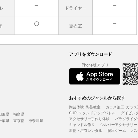
レ
ドライヤー
無
無
店
更衣室
無
有
アプリをダウンロード
iPhone版アプリ
おすすめのジャンルから探す
陶芸体験･陶芸教室
ガラス細工･ガラス
SUP･スタンドアップパドル
ダイビン
山形県
福島県
アクセサリー手作り体験
パラグライダ
千葉県
東京都
神奈川県
キャンドル作り
シルバーアクセサリー
着物・浴衣レンタル
脱出ゲーム
バ