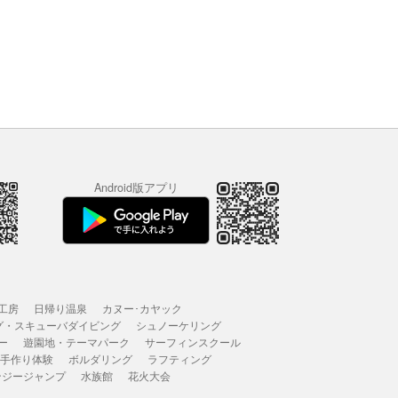
Android版アプリ
工房
日帰り温泉
カヌー･カヤック
グ・スキューバダイビング
シュノーケリング
ー
遊園地・テーマパーク
サーフィンスクール
 手作り体験
ボルダリング
ラフティング
ンジージャンプ
水族館
花火大会