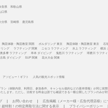
奈良県
和歌山県
山口県
大分県
宮崎県
鹿児島県
陶芸体験・陶芸教室 関西
ボルダリング 東京
陶芸体験・陶芸教室 東京
石
ケリング
ラフティング 関東
ニセコ ラフティング
水上 ラフティング
横浜
奥多摩 ラフティング
串本 ダイビング
鬼怒川 ラフティング
球磨川 ラフテ
古島 ダイビング
SUP 関東
花火大会 関東
アソビュー！ギフト
人気の観光スポット情報
プラン（体験内容、利用日、参加条件、キャンセル規約などの基本情報）が同じ状
いたします。ただし、比較する料金は誰でも確認できる一般公開したプランのみが対
プ
お問い合わせ
広告掲載（メーカー様・広告代理店様）に
！超特割！の特定商取引法に関する表示
プライバシーポリシー