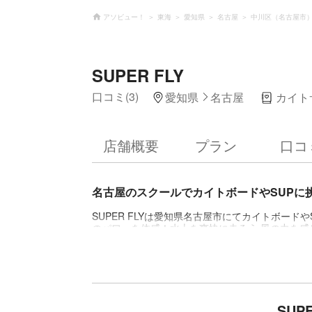
アソビュー！
東海
愛知県
名古屋
中川区（名古屋市
SUPER FLY
口コミ(3)
愛知県
名古屋
カイト
店舗概要
プラン
口コ
名古屋のスクールでカイトボードやSUPに
SUPER FLYは愛知県名古屋市にてカイトボー
のパワーを体感！水上を爽快に走ろう 風の力を
ーツです。当ショップでは国際カイトボードスク
大歓迎！安全講習もバッチリで安心してカイトボード
安定感抜群のサーフボードに立って乗り、パドル
非日常的な水上散歩に出かけてみませんか。シェ
で、どなた様も安心・安全にトライできます！ ど
ぜひお気軽に遊びに来てくださいね！
SUP