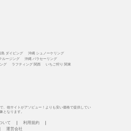
垣島 ダイビング
沖縄 シュノーケリング
 クルージング
沖縄 パラセーリング
ィング
ラフティング 関西
いちご狩り 関東
態で、他サイトがアソビュー！よりも安い価格で提供してい
象となります。
ついて
利用規約
運営会社